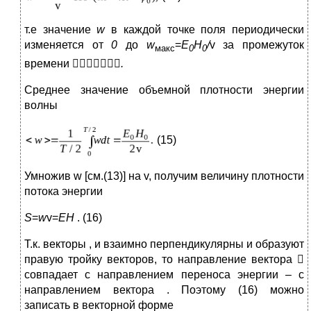
т.е значение
w
в каждой точке поля периодически
изменяется от
0
до
w
=
Е
Н
/
v за промежуток
макс
0
0
времени

.
Среднее значение объемной плотности энергии
волны
(15)
Умножив w [см.(13)] на v, получим величину плотности
потока энергии
S
=
w
v=
EH
. (16)
Т.к. векторы , и взаимно перпендикулярны и образуют
правую тройку векторов, то направление вектора 
совпадает с направлением переноса энергии – с
направлением вектора . Поэтому (16) можно
записать в векторной форме