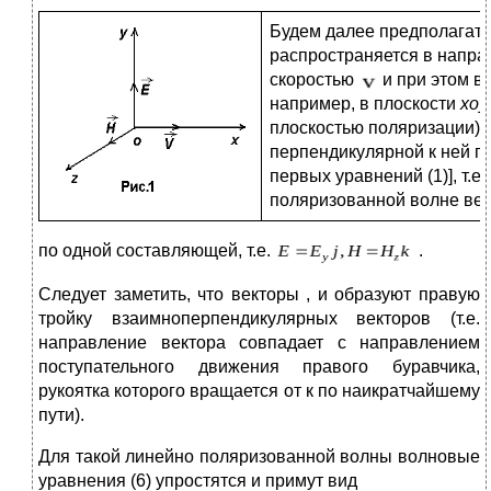
Будем далее предполагать
распространяется в напра
скоростью
и при этом ве
например, в плоскости
xoy
плоскостью поляризации). 
перпендикулярной к ней п
первых уравнений (1)], т.е
поляризованной волне век
по одной составляющей, т.е.
.
Следует заметить, что векторы , и образуют правую
тройку взаимноперпендикулярных векторов (т.е.
направление вектора совпадает с направлением
поступательного движения правого буравчика,
рукоятка которого вращается от к по наикратчайшему
пути).
Для такой линейно поляризованной волны волновые
уравнения (6) упростятся и примут вид