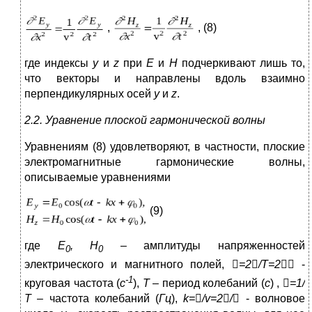
,
, (8)
где индексы
y
и
z
при
Е
и
Н
подчеркивают лишь то,
что векторы и направлены вдоль взаимно
перпендикулярных осей
y
и
z
.
2.2. Уравнение плоской гармонической волны
Уравнениям (8) удовлетворяют, в частности, плоские
электромагнитные гармонические волны,
описываемые уравнениями
(9)
где
Е
, Н
– амплитуды напряженностей
0
0
электрического и магнитного полей,

=2

/Т=2

-
-1
круговая частота (
с
),
Т
– период колебаний (
с
) ,

=1/
Т
– частота колебаний (
Гц
),
k
=

/
v
=2

/

- волновое