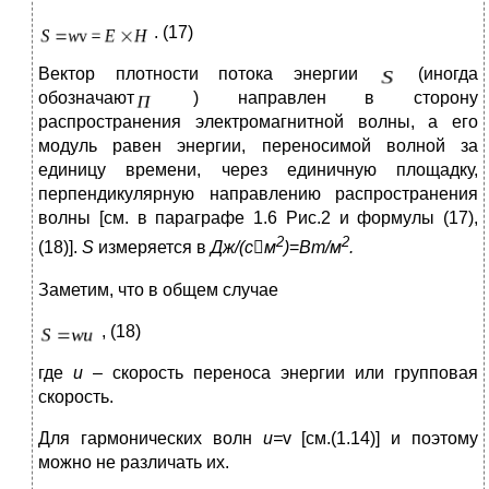
. (17)
Вектор плотности потока энергии
(иногда
обозначают
) направлен в сторону
распространения электромагнитной волны, а его
модуль равен энергии, переносимой волной за
единицу времени, через единичную площадку,
перпендикулярную направлению распространения
волны [см. в параграфе 1.6 Рис.2 и формулы (17),
2
2
(18)].
S
измеряется в
Дж/(с

м
)
=
Вт/м
.
Заметим, что в общем случае
, (18)
где
u
– скорость переноса энергии или групповая
скорость.
Для гармонических волн
u
=
v [см.(1.14)] и поэтому
можно не различать их.