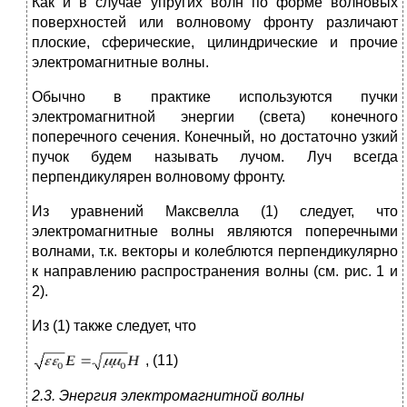
Как и в случае упругих волн по форме волновых
поверхностей или волновому фронту различают
плоские, сферические, цилиндрические и прочие
электромагнитные волны.
Обычно в практике используются пучки
электромагнитной энергии (света) конечного
поперечного сечения. Конечный, но достаточно узкий
пучок будем называть лучом. Луч всегда
перпендикулярен волновому фронту.
Из уравнений Максвелла (1) следует, что
электромагнитные волны являются поперечными
волнами, т.к. векторы и колеблются перпендикулярно
к направлению распространения волны (см. рис. 1 и
2).
Из (1) также следует, что
, (11)
2.3. Энергия электромагнитной волны