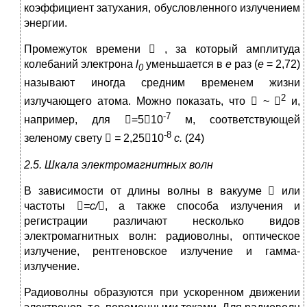
коэффициент затухания, обусловленного излучением
энергии.
Промежуток времени

, за который амплитуда
колебаний электрона
l
уменьшается в
е
раз (
е
= 2,72)
0
называют иногда средним временем жизни
2
излучающего атома. Можно показать, что

~ 
и,
-7
например, для =510
м, соответствующей
-8
зеленому свету

=
2,2510
с.
(24)
2.5. Шкала электромагнитных волн
В зависимости от длины волны в вакууме  или
частоты

=с/

, а также способа излучения и
регистрации различают несколько видов
электромагнитных волн: радиоволны, оптическое
излучение, рентгеновское излучение и гамма-
излучение.
Радиоволны образуются при ускоренном движении