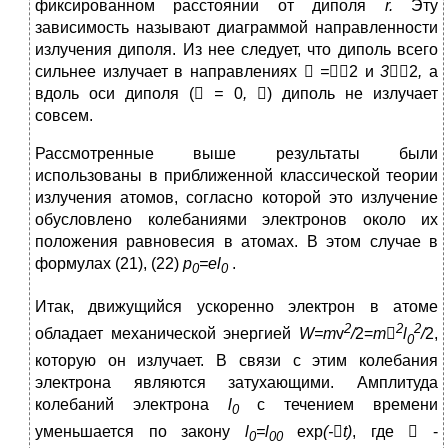
фиксированном расстоянии от диполя
r
.
Эту
зависимость называют диаграммой направленности
излучения диполя. Из нее следует, что диполь всего
сильнее излучает в направлениях

=

2 и
3

2
,
а
вдоль оси диполя (

=
0
,

) диполь не излучает
совсем.
Рассмотренные выше результаты были
использованы в приближенной классической теории
излучения атомов, согласно которой это излучение
обусловлено колебаниями электронов около их
положения равновесия в атомах. В этом случае в
формулах (21), (22)
p
=е
l
.
0
0
Итак, движущийся ускоренно электрон в атоме
2
2
2
обладает механической энергией
W
=
m
v
/
2=
m

l
/
2,
0
которую он излучает. В связи с этим колебания
электрона являются затухающими. Амплитуда
колебаний электрона
l
c течением времени
0
уменьшается по закону
l
=
l
exp
(-

t
)
, где

-
0
00