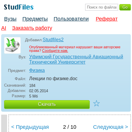
Вузы
Предметы
Пользователи
Реферат
AI
Заказать работу
Studfiles2
Добавил:
Опубликованный материал нарушает ваши авторские
права?
Сообщите нам.
Уфимский Государственный Авиационный
Вуз:
Технический Университет
Физика
Предмет:
Лекции по физике
.doc
Файл:
Скачиваний:
184
Добавлен:
02.05.2014
Размер:
5 Мб
☆
Скачать
< Предыдущая
2 / 10
Следующая >