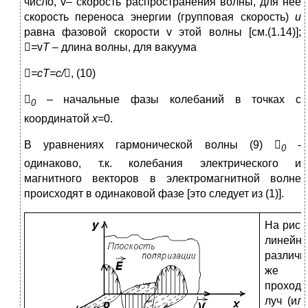
число, v– скорость распространения волны, для нее
скорость переноса энергии (групповая скорость)
u
равна фазовой скорости v этой волны [см.(1.14)];

=
v
T
– длина волны, для вакуума

=с
T
=с/
, (10)

– начальные фазы колебаний в точках с
0
координатой
x
=0.
В уравнениях гармонической волны (9)

-
0
одинаково, т.к. колебания электрического и
магнитного векторов в электромагнитной волне
происходят в одинаковой фазе [это следует из (1)].
На рис.
линей
различн
же мо
проходя
луч (ил