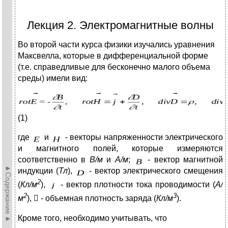
Лекция 2. Электромагнитные волны
Во второй части курса физики изучались уравнения
Максвелла, которые в дифференциальной форме
(т.е. справедливые для бесконечно малого объема
среды) имели вид:
(1)
где
и
- векторы напряженности электрического
и магнитного полей, которые измеряются
соответственно в
В/м
и
А/м
;
- вектор магнитной
►Содержание►
индукции (
Тл
),
- вектор электрического смещения
2
(
Кл/м
),
- вектор плотности тока проводимости (
А/
2
3
м
),

- объемная плотность заряда (
Кл/м
).
Кроме того, необходимо учитывать, что