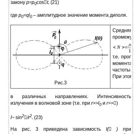
закону
p
=
p
cos

t
,
(21)
0
где
р
=ql
– амплитудное значение момента диполя.
0
0
Средняя 
пром
т.е. про
момента
частоты.
При этом
Рис.3
в различных направлениях. Интенсивность
излучения в волновой зоне (т.е. при
r
>>
l
и
r
>>

)
0
2
2
I~
sin

/r
. (23)
На рис. 3 приведена зависимость
I
(

)
при