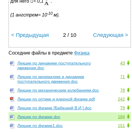
для него

< 0,1
.
-10
(1 ангстрем= 10
м).
< Предыдущая
2 / 10
Следующая >
Соседние файлы в предмете
Физика
Лекции по динамике поступательного
43
движения.doc
Лекции по кинематике и динамике
71
поступательного движения.doc
Лекции по механическим колебаниям.doc
78
Лекции по оптике и ядерной физике.pdf
242
Лекции по физике [Бабецкий В.И.].doc
79
Лекции по физике.doc
184
Лекции по физике1.doc
151