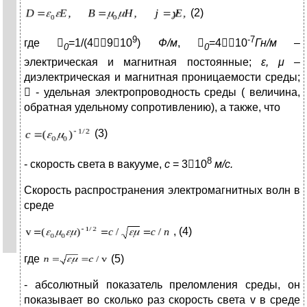
(2)
9
-7
где

=1/(4910
)
Ф/м
,

=410
Гн/м
–
0
0
электрическая и магнитная постоянные;
ε
,
μ
–
диэлектрическая и магнитная проницаемости среды;

- удельная электропроводность среды ( величина,
обратная удельному сопротивлению), а также, что
(3)
8
- скорость света в вакууме,
с
= 310
м/с.
Скорость распространения электромагнитных волн в
среде
, (4)
где
(5)
- абсолютный показатель преломления среды, он
показывает во сколько раз скорость света v в среде