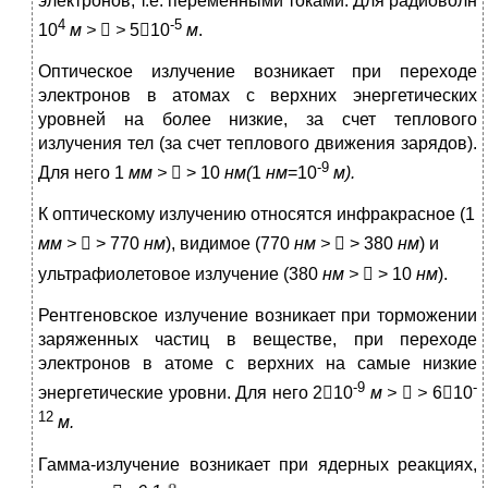
электронов, т.е. переменными токами. Для радиоволн
4
-5
10
м >

>
510
м
.
Оптическое излучение возникает при переходе
электронов в атомах с верхних энергетических
уровней на более низкие, за счет теплового
излучения тел (за счет теплового движения зарядов).
-9
Для него 1
мм >

> 10
нм(
1
нм
=10
м).
К оптическому излучению относятся инфракрасное (1
мм >

> 770
нм
), видимое (770
нм >

> 380
нм
) и
ультрафиолетовое излучение (380
нм >

> 10
нм
).
Рентгеновское излучение возникает при торможении
заряженных частиц в веществе, при переходе
электронов в атоме с верхних на самые низкие
-9
-
энергетические уровни. Для него 210
м >

>
610
12
м.
Гамма-излучение возникает при ядерных реакциях,