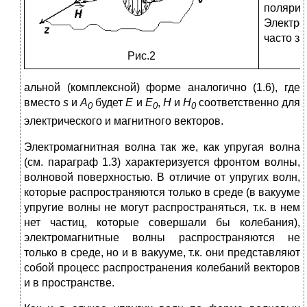
поляриз
Электр
часто з
Рис.2
альной (комплексной) форме аналогично (1.6), где
вместо
s
и
А
будет
Е
и
Е
,
Н
и
Н
соответственно для
0
0
0
электрического и магнитного векторов.
Электромагнитная волна так же, как упругая волна
(см. параграф 1.3) характеризуется фронтом волны,
волновой поверхностью. В отличие от упругих волн,
которые распространяются только в среде (в вакууме
упругие волны не могут распространяться, т.к. в нем
нет частиц, которые совершали бы колебания),
электромагнитные волны распространяются не
только в среде, но и в вакууме, т.к. они представляют
собой процесс распространения колебаний векторов
и в пространстве.