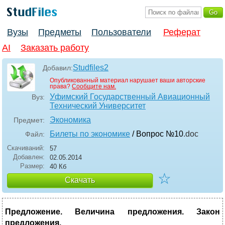
Вузы
Предметы
Пользователи
Реферат
AI
Заказать работу
Studfiles2
Добавил:
Опубликованный материал нарушает ваши авторские
права?
Сообщите нам.
Уфимский Государственный Авиационный
Вуз:
Технический Университет
Экономика
Предмет:
Билеты по экономике
/ Вопрос №10
.doc
Файл:
Скачиваний:
57
Добавлен:
02.05.2014
Размер:
40 Кб
☆
Скачать
Предложение. Величина предложения. Закон
предложения.