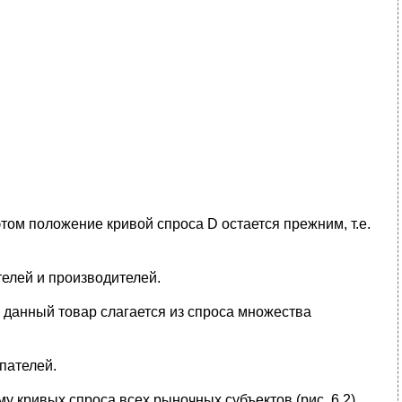
этом положение кривой спроса D остается прежним, т.е.
елей и производителей.
 данный товар слагается из спроса множества
пателей.
 кривых спроса всех рыночных субъектов (рис. 6.2).