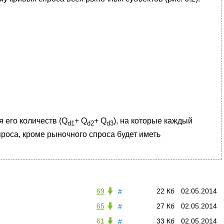
 его количеств (Q
+ Q
+ Q
), на которые каждый
d1
d2
d3
роса, кроме рыночного спроса будет иметь
69
22 Кб
02.05.2014
#
65
27 Кб
02.05.2014
#
61
33 Кб
02.05.2014
#