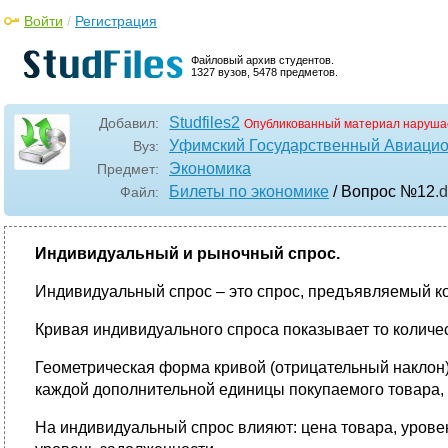
Войти
/
Регистрация
Файловый архив студентов.
1327 вузов, 5478 предметов.
Studfiles2
Добавил:
Опубликованный материал наруша
Уфимский Государственный Авиацио
Вуз:
Экономика
Предмет:
Билеты по экономике
/ Вопрос №12
.
Файл:
Индивидуальный и рыночный спрос.
Индивидуальный спрос – это спрос, предъявляемый к
Кривая индивидуального спроса показывает то количес
Геометрическая форма кривой (отрицательный наклон)
каждой дополнительной единицы покупаемого товара, ч
На индивидуальный спрос влияют: цена товара, уровен