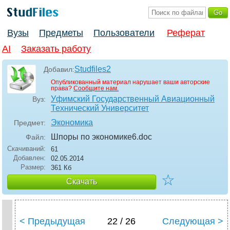
Вузы
Предметы
Пользователи
Реферат
AI
Заказать работу
Studfiles2
Добавил:
Опубликованный материал нарушает ваши авторские
права?
Сообщите нам.
Уфимский Государственный Авиационный
Вуз:
Технический Университет
Экономика
Предмет:
Шпоры по экономике6
.doc
Файл:
Скачиваний:
61
Добавлен:
02.05.2014
Размер:
361 Кб
☆
Скачать
< Предыдущая
22 / 26
Следующая >