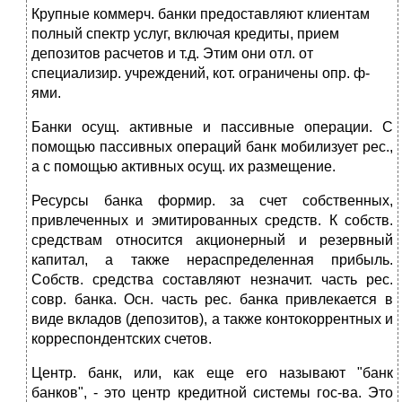
Крупные коммерч. банки предоставляют клиентам
полный спектр услуг, включая кредиты, прием
депозитов расчетов и т.д. Этим они отл. от
специализир. учреждений, кот. ограничены опр. ф-
ями.
Банки осущ. активные и пассивные операции. С
помощью пассивных операций банк мобилизует рес.,
а с помощью активных осущ. их размещение.
Ресурсы банка формир. за счет собственных,
привлеченных и эмитирован­ных средств. К собств.
средствам относится акционерный и резервный
капи­тал, а также нераспределенная прибыль.
Собств. средства составляют нез­начит. часть рес.
совр. банка. Осн. часть рес. банка привлекается в
виде вкладов (депозитов), а также контокоррентных и
корреспон­дентских счетов.
Центр. банк, или, как еще его называют "банк
банков", - это центр кредитной системы гос-ва. Это