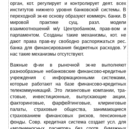
орган, кот. регулирует и контролирует деят. всех
институтов нижнего уровня банковской системы. В
переходной эк-ке основу обра­зуют коммерч. банки. В
мировой практике сущ. разл. модели
взаимоотношений м/у Центробанком, прав-вом и
парламентом. Созданы такие механизмы, кот. не
дают права прав-ву свободно распоряжаться рес.
банка для финансирования бюджетных рас­ходов. У
нас такие механизмы отсутствуют.
Важные ф-ии в рыночной эк-ке выполняют
разнообразные небанковские финансово-кредитные
учреждения с информационными системами,
которые работа­ют на базе финансово-кредитных
телекоммуникаций. Это лизинговые компании, тра­
стовые, инвестиционные, выпускающие акции,
факторинговые, фарфейтинговые, клиринговые
палаты, страховые общества, занимающиеся
страхованием финансо­вых рисков, пенсионные
фонды. Совр. кредитная система создает усл. для
«молниеносных расчетов» без соотв. бумажных