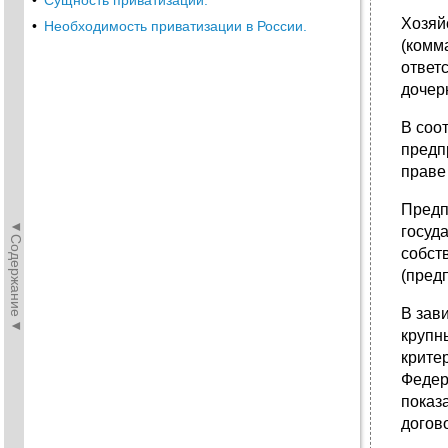
•
Сущность приватизации.
Хозяй
•
Необходимость приватизации в России.
(комм
ответ
дочер
В соо
предп
праве
Предп
◄Содержание◄
госуд
собст
(пред
В зав
крупн
крите
Федер
показ
догов