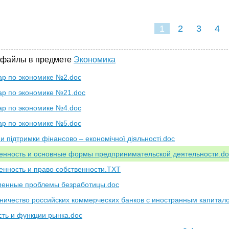
1
2
3
4
 файлы в предмете
Экономика
р по экономике №2.doc
р по экономике №21.doc
р по экономике №4.doc
р по экономике №5.doc
и підтримки фінансово – економічної діяльності.doc
енность и основные формы предпринимательской деятельности.do
енность и право собственности.TXT
енные проблемы безработицы.doc
ничество российских коммерческих банков с иностранным капитал
ть и функции рынка.doc