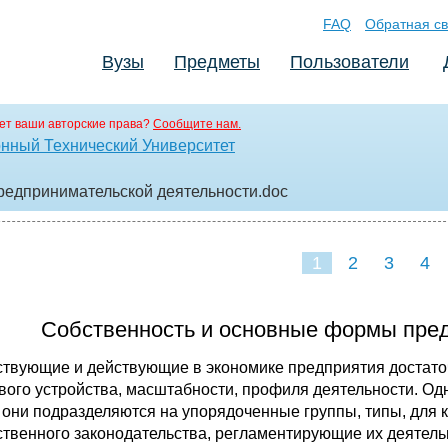
FAQ
Обратная св
Вузы
Предметы
Пользователи
ет ваши авторские права?
Сообщите нам.
нный Технический Университет
редпринимательской деятельности
.doc
1
2
3
4
Собственность и основные формы пред
твующие и действующие в экономике предприятия достаточ
вого устройства, масштабности, профиля деятельности. О
 они подразделяются на упорядоченные группы, типы, дл
ственного законодательства, регламентирующие их деятель