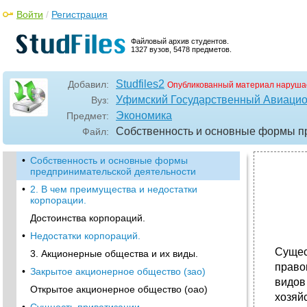
Войти
/
Регистрация
Файловый архив студентов.
1327 вузов, 5478 предметов.
Studfiles2
Добавил:
Опубликованный материал наруша
Уфимский Государственный Авиацио
Вуз:
Экономика
Предмет:
Собственность и основные формы п
Файл:
•
Собственность и основные формы
предпринимательской деятельности
•
2. В чем преимущества и недостатки
корпорации.
Достоинства корпораций.
•
Недостатки корпораций.
Сущес
3. Акционерные общества и их виды.
право
•
Закрытое акционерное общество (зао)
видов
Открытое акционерное общество (оао)
хозяй