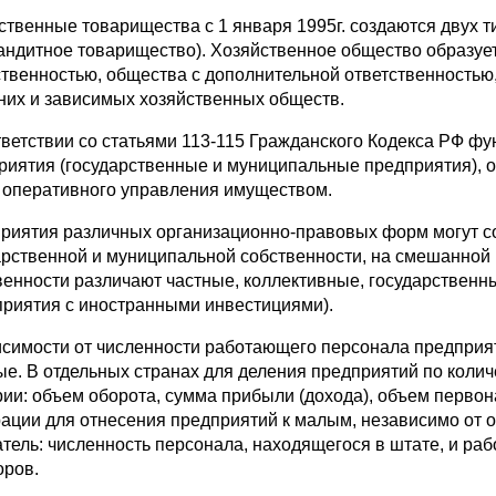
ственные товарищества с 1 января 1995г. создаются двух 
андитное товарищество). Хозяйственное общество образуе
ственностью, общества с дополнительной ответственностью
них и зависимых хозяйственных обществ.
тветствии со статьями 113-115 Гражданского Кодекса РФ фу
риятия (государственные и муниципальные предприятия), о
 оперативного управления имуществом.
риятия различных организационно-правовых форм могут соз
арственной и муниципальной собственности, на смешанной 
венности различают частные, коллективные, государствен
приятия с иностранными инвестициями).
исимости от численности работающего персонала предприят
ые. В отдельных странах для деления предприятий по кол
рии: объем оборота, сумма прибыли (дохода), объем первон
ации для отнесения предприятий к малым, независимо от 
атель: численность персонала, находящегося в штате, и ра
оров.