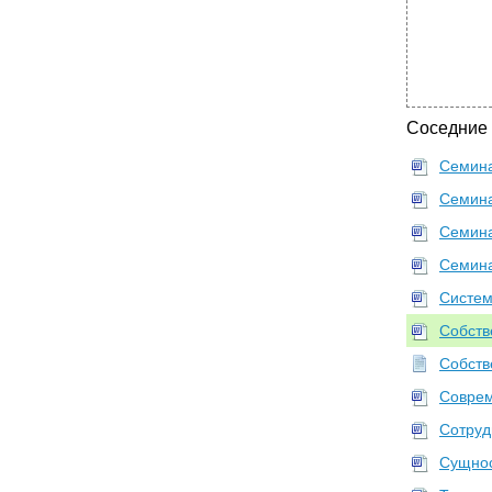
Соседние
Семина
Семина
Семина
Семина
Систем
Собств
Собств
Соврем
Сотруд
Сущнос