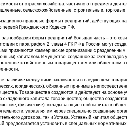
исимости от отрасли хозяйства, частично от предмета деяте
шленные, сельскохозяйственные, строительные, торговые и
изационно-правовые формы предприятий, действующих на 
ю первой Гражданского Кодекса РФ.
 разнообразия форм предприятий большая часть – это хозяй
етствии с параграфом 2 главы 4 ГК РФ в России могут созд
ыми признаются коммерческие организации с разделенным н
дочным) капиталом. Имущество, созданное за счет вкладов у
ретенное хозяйственным товариществом или обществом в п
венности.
ое различие между ними заключается в следующем: товари
ческих, юридических), обязанных принимать непосредственн
ищества. Товарищества создаются и действуют на основе 
р складочного капитала товарищества; общества создаются
ические, физические), вкладывающие свой капитал в общест
еятельности, управляя им через специально созданные орга
ительного договора, так и Устава. Уставный капитал общес
ый предполагается установить в специальных нормативных 