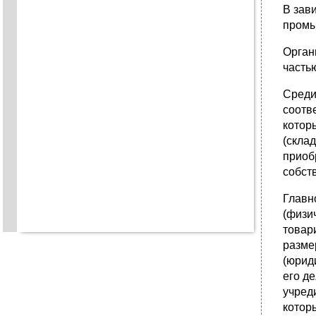
В зав
промы
Орган
часть
Среди
соотв
котор
(скла
приоб
собст
Главн
(физи
товар
разме
(юрид
его д
учред
котор