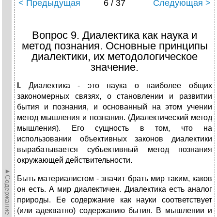
< Предыдущая
6 / 37
Следующая >
Вопрос 9. Диалектика как наука и
метод познания. Основные принципы
диалектики, их методологическое
значение.
I
.
Диалектика - это наука о наиболее общих
закономерных связях, о становлении и развитии
бытия и познания, и основанный на этом учении
метод мышления и познания. (Диалектический метод
мышления). Его сущность в том, что на
использовании объективных законов диалектики
вырабатывается субъективный метод познания
окружающей действительности.
►Содержание►
Быть материалистом - значит брать мир таким, каков
он есть. А мир диалектичен. Диалектика есть аналог
природы. Ее содержание как науки соответствует
(или адекватно) содержанию бытия. В мышлении и