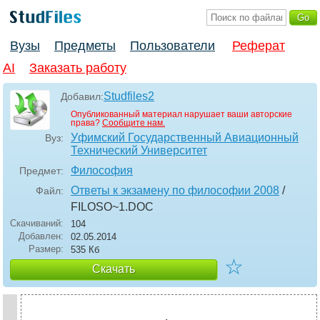
Вузы
Предметы
Пользователи
Реферат
AI
Заказать работу
Studfiles2
Добавил:
Опубликованный материал нарушает ваши авторские
права?
Сообщите нам.
Уфимский Государственный Авиационный
Вуз:
Технический Университет
Философия
Предмет:
Ответы к экзамену по философии 2008
/
Файл:
FILOSO~1
.DOC
Скачиваний:
104
Добавлен:
02.05.2014
Размер:
535 Кб
☆
Скачать