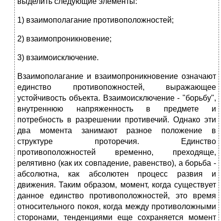
выделить следующие элементы:
1) взаимополагание противоположностей;
2) взаимопроникновение;
3) взаимоисключение.
Взаимополагание и взаимопроникновение означают
единство противопожностей, выражающее
устойчивость объекта. Взаимоисключение - "борьбу",
внутреннюю напряженность в предмете и
потребность в разрешении противечий. Однако эти
два момента занимают разное положение в
структуре проторечия. Единство
противоположностей временно, преходяще,
релятивно (как их совпадение, равенство), а борьба -
абсолютна, как абсолютен процесс развия и
движения. Таким образом, момент, когда существует
данное единство противоположностей, это время
относительного покоя, когда между противоложными
сторонами, тенденциями еще сохраняется момент