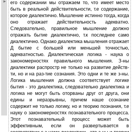
его содержании мы отражаем то, что имеет место
быть в реальной действительности, т.е содержание,
которое диалектично. Мышление истинно тогда, когда
оно отражает действительность адекватно.
Следовательно, правильное мышление должно
отражать бытие диалектично, т.к последнее само
диалектично. Однако диалектика мышления отражает
Д бытие с большей или меньшей точностью,
адекватностью. Диалектическая логика - наука о
закономерностях правильного мышления. З-ны
диалектики распростр не только на развитие действ-
ти, но и на раз-тие сознания. Это одни и те же з-ны.
Логика мышления должна соответствует логике
бытия - это диалектика, следовательно диалектика и
логика не могут быть оторваны друг от друга, они
едины и неразрывны, причем наше сознание
содержит не только логику, но и теорию познания, т.е
науку о закономерностях познавательного процесса.
Этот познавательный процесс может быть
эффективным, если он развертывается в