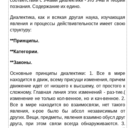
соответствии с з-нами диалектики - это з-ны и теории
познания. Содержание их едино.
Диалектика, как и всякая другая наука, изучающая
явления и процессы действивтельности имеет свою
структуру:
**Принципы.
**Категории.
**Законы.
Основные принципы диалектики:
1. Все в мире
находится в движ, всему присущи изменения, причем
движение идет от низшего к высшему, от простого к
сложному. Главная линия этих изменений - раз-тие.(
изменение не только кол-венное, но и кач-венное. 2.
Все в мире находится во взаимосвязи, нет такого
явления, к-рое было бы абсол независимым от
других. Вещи, предметы, явления взаимно обусл друг
друга, при этом связи всегда обнаруживаются. 3.