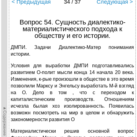
< Предыдущая
34 / 37
Следующая >
Вопрос 54. Сущность диалектико-
материалистического подхода к
обществу и его истории.
ДМПИ. Задачи Диалектико-Матер понимания
истории.
Условия для выработки ДМПИ подготавливались
развитием О-полит мысли конца 14 начала 20 века.
Изменения, к-рые произошли в обществе в это время
позволили Марксу и Энгельсу выработать М-й взгляд
на О. Дело в том , что с переходом к
капиталистическим производств. Отношениям
исчезла былая хоз изолированность. Появилась
►Содержание►
возможн посмотреть на мир в целом и обнаружить
закономерности развития О
Материалистически решив основной вопрос