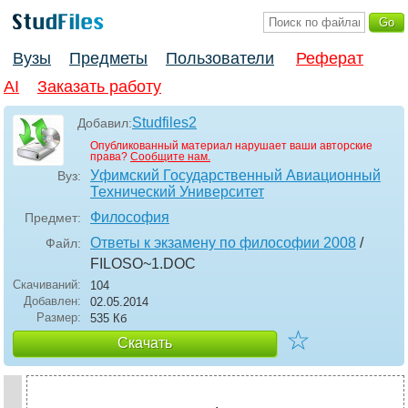
Вузы
Предметы
Пользователи
Реферат
AI
Заказать работу
Studfiles2
Добавил:
Опубликованный материал нарушает ваши авторские
права?
Сообщите нам.
Уфимский Государственный Авиационный
Вуз:
Технический Университет
Философия
Предмет:
Ответы к экзамену по философии 2008
/
Файл:
FILOSO~1
.DOC
Скачиваний:
104
Добавлен:
02.05.2014
Размер:
535 Кб
☆
Скачать