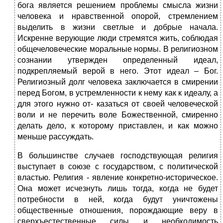
бога является решением проблемы смысла жизни
человека и нравственной опорой, стремлением
выделить в жизни светлые и добрые начала.
Искренне верующие люди стремятся жить, соблюдая
общечеловеческие моральные нормы. В религиозном
сознании утвержден определенный идеал,
подкрепляемый верой в него. Этот идеал – Бог.
Религиозный долг человека заключается в смирении
перед Богом, в устремленности к нему как к идеалу, а
для этого нужно от- казаться от своей человеческой
воли и не перечить воле Божественной, смиренно
делать дело, к которому приставлен, и как можно
меньше рассуждать.
В большинстве случаев господствующая религия
выступает в союзе с государством, с политической
властью. Религия - явление конкретно-историческое.
Она может исчезнуть лишь тогда, когда не будет
потребности в ней, когда будут уничтожены
общественные отношения, порождающие веру в
сверхъестественные силы и необходимость