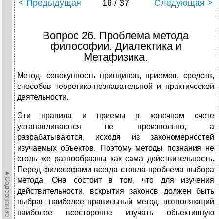
< Предыдущая
16 / 37
Следующая >
Вопрос 26. Проблема метода
философии. Диалектика и
Метафизика.
Метод
- совокупность принципов, приемов, средств,
способов теоретико-познавательной и практической
деятельности.
Эти правила и приемы в конечном счете
устанавливаются не произвольно, а
разрабатываются, исходя из закономерностей
изучаемых объектов. Поэтому методы познания не
столь же разнообразны как сама действительность.
Перед философами всегда стояла проблема выбора
►Содержание►
метода. Она состоит в том, что для изучения
действительности, вскрытия законов должен быть
выбран наиболее правильный метод, позволяющий
наиболее всесторонне изучать объективную