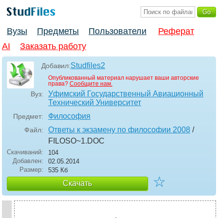
Вузы
Предметы
Пользователи
Реферат
AI
Заказать работу
Studfiles2
Добавил:
Опубликованный материал нарушает ваши авторские
права?
Сообщите нам.
Уфимский Государственный Авиационный
Вуз:
Технический Университет
Философия
Предмет:
Ответы к экзамену по философии 2008
/
Файл:
FILOSO~1
.DOC
Скачиваний:
104
Добавлен:
02.05.2014
Размер:
535 Кб
☆
Скачать