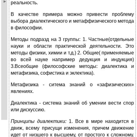
реальность.
В качестве примера можно привести проблему
выбора диалектического и метаффизического метода
в философии.
Методы подразд на 3 группы: 1. Частные(отдельные
науки и области практической деятельности. Это
методы физики, химии и т.д.) 2. Общие( применяемые
во всей науке например дедукция и индукция)
3.Всеобщие (философские методы: диалектика и
метафизика, софистика и эклектика).
Метафизика - ситема знаний о «зафизических»
явлениях.
Диалектика - система знаний об умении вести спор
или дискуссию.
Принципы диалектики:
1. Все в мире находится в
движ, всему присущи изменения, причем движение
идет от низшего к высшему, от простого к сложному.