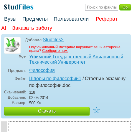
Вузы
Предметы
Пользователи
Реферат
AI
Заказать работу
Studfiles2
Добавил:
Опубликованный материал нарушает ваши авторские
права?
Сообщите нам.
Уфимский Государственный Авиационный
Вуз:
Технический Университет
Философия
Предмет:
Шпоры по философии1
/ Ответы к экзамену
Файл:
по философии
.doc
Скачиваний:
118
Добавлен:
02.05.2014
Размер:
500 Кб
☆
Скачать