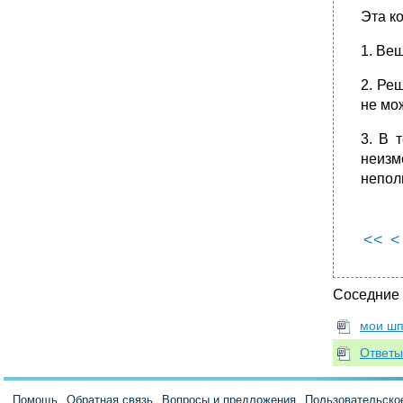
и ее развитие. Массы, социальные группы и
слои. Понятие социальной стратификации.
Эта к
Социальные отношения и их развитие.
1. Ве
•
Вопрос 36. Объективные и субъективные
факторы в историческом процессе и их
взаимосвязь. Роль народных масс и
2. Ре
личности в истории.
не мож
Вопрос 37. Человек, его природа и
сущность. Человек индивид личность.
3. В 
•
Вопрос 38. Государство, его сущность,
неизм
происхождение , основные признаки,
непол
функции, формы.
•
Вопрос 39. Производительные силы и их
основные элементы.
<<
<
Вопрос 40. Исторические формы общности
людей.
•
Вопрос 41. Нтп, его эго экономические и
Соседние
социальные последствия.
Социально экономические последствия нтр
мои шп
Негативные последствия нтр
Ответы
Вопрос 42. Политическая система
общества, ее элементы. Демократия как
социальный институт.
Помощь
Обратная связь
Вопросы и предложения
Пользовательско