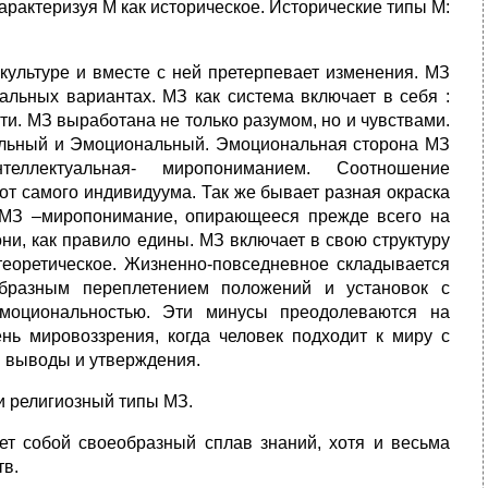
арактеризуя М как историческое. Исторические типы М:
 культуре и вместе с ней претерпевает изменения. МЗ
альных вариантах. МЗ как система включает в себя :
ти. МЗ выработана не только разумом, но и чувствами.
туальный и Эмоциональный. Эмоциональная сторона МЗ
еллектуальная- миропониманием. Соотношение
от самого индивидуума. Так же бывает разная окраска
ь МЗ –миропонимание, опирающееся прежде всего на
они, как правило едины. МЗ включает в свою структуру
теоретическое. Жизненно-повседневное складывается
образным переплетением положений и установок с
эмоциональностью. Эти минусы преодолеваются на
нь мировоззрения, когда человек подходит к миру с
ои выводы и утверждения.
и религиозный типы МЗ.
т собой своеобразный сплав знаний, хотя и весьма
тв.