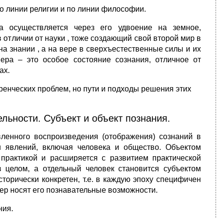
 линии религии и по линии философии.
а осуществляется через его удвоение на земное,
 отличии от науки , тоже создающий свой второй мир в
а знании , а на вере в сверхъестественные силы и их
ера – это особое состояние сознания, отличное от
ах.
енческих проблем, но пути и подходы решения этих
льности. Субъект и объект познания.
вленного воспроизведения (отображения) сознаний в
 явлений, включая человека и общество. Объектом
практикой и расширяется с развитием практической
в целом, а отдельный человек становится субъектом
сторически конкретен, т.е. в каждую эпоху специфичен
тер носят его познавательные возможности.
ния.