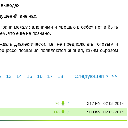
 выводах.
щущений, вне нас.
 грани между явлениями и «вещью в себе» нет и быть
тем, что еще не познано.
ждать диалектически, т.е. не предполагать готовым и
роцессе познания появляются знания, каким образом
2
13
14
15
16
17
18
Следующая >
>>
3
24
25
76
317 Кб
02.05.2014
#
118
500 Кб
02.05.2014
#