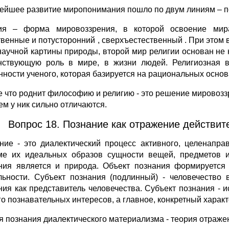
ейшее развитие миропонимания пошло по двум линиям – по
ия – форма мировоззрения, в которой освоение мир
твенные и потусторонний , сверхъестественный . При этом в
научной картины природы, второй мир религии основан не н
нствующую роль в мире, в жизни людей. Религиозная в
нности ученого, которая базируется на рациональных основ
 что роднит философию и религию - это решение мировоззр
ем у ник сильно отличаются.
Вопрос 18. Познание как отражение действите
ние - это диалектический процесс активного, целенапра
ме их идеальных образов сущности вещей, предметов и
ния является и природа. Объект познания формируется 
льности. Субъект познания (подлинный) - человечество 
ния как представитель человечества. Субъект познания - и
его познавательных интересов, а главное, конкретный харак
я познания диалектического материализма - теория отраже