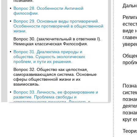
познания.
Дальн
•
Вопрос 28. Особенности Античной
философии.
Религ
•
Вопрос 29. Основные виды противоречий.
естес
Особенности противоречий в общественной
виде 
жизни.
главе
Вопрос 30. (заключительный в ответнике I).
Немецкая классическая Философия.
увере
•
Вопрос 31. Диалектика природы и
Общее
общества. Сущность экологических
проблем, и пути их решения.
пробл
Вопрос 32. Общество как целостная,
саморазвивающаяся система. Основные
сферы общественной жизни и их
взаимосвязь.
Позна
•
Вопрос 33. Личность, ее формирование и
систе
развитие. Проблема свободы и
позна
ответственности личности. Личность в
деяте
различных типах общества
позна
•
Вопрос 34. Понятие способа производства.
круг 
Диалектика развития производительных сил
(пс) и производственных отношений.
Теори
•
Вопрос 35. Социальная структура Общества