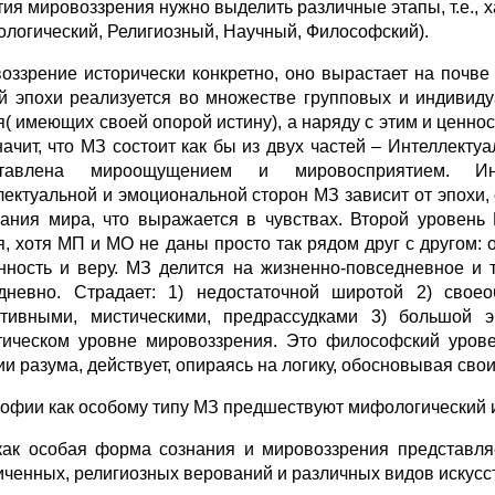
тия мировоззрения нужно выделить различные этапы, т.е., х
ологический, Религиозный, Научный, Философский).
оззрение исторически конкретно, оно вырастает на почве
й эпохи реализуется во множестве групповых и индивиду
я( имеющих своей опорой истину), а наряду с этим и ценнос
начит, что МЗ состоит как бы из двух частей – Интеллек
ставлена мироощущением и мировосприятием. Инт
лектуальной и эмоциональной сторон МЗ зависит от эпохи, 
ания мира, что выражается в чувствах. Второй уровен
я, хотя МП и МО не даны просто так рядом друг с другом: 
нность и веру. МЗ делится на жизненно-повседневное и 
дневно. Страдает: 1) недостаточной широтой 2) свое
тивными, мистическими, предрассудками 3) большой 
тическом уровне мировоззрения. Это философский урове
ии разума, действует, опираясь на логику, обосновывая св
офии как особому типу МЗ предшествуют мифологический 
ак особая форма сознания и мировоззрения представляе
иченных, религиозных верований и различных видов искусс