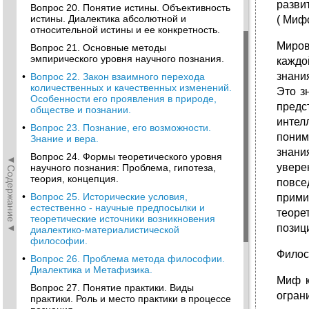
разви
Вопрос 20. Понятие истины. Объективность
истины. Диалектика абсолютной и
( Миф
относительной истины и ее конкретность.
Миров
Вопрос 21. Основные методы
эмпирического уровня научного познания.
каждо
знани
•
Вопрос 22. Закон взаимного перехода
количественных и качественных изменений.
Это з
Особенности его проявления в природе,
пред
обществе и познании.
интел
•
Вопрос 23. Познание, его возможности.
поним
Знание и вера.
знани
Вопрос 24. Формы теоретического уровня
◄Содержание◄
увере
научного познания: Проблема, гипотеза,
теория, концепция.
повсе
•
Вопрос 25. Исторические условия,
прими
естественно - научные предпосылки и
теоре
теоретические источники возникновения
позиц
диалектико-материалистической
философии.
Филос
•
Вопрос 26. Проблема метода философии.
Диалектика и Метафизика.
Миф к
Вопрос 27. Понятие практики. Виды
огран
практики. Роль и место практики в процессе