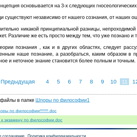
онцепция основывается на 3-х следующих гносеологических
щи существуют независимо от нашего сознания, от наших о
шительно никакой принципиальной разницы, непроходимой
ет. Различие же есть просто между тем, что уже познано и 
теории познания , как и в других областях, следует рассу
енным наше познание, а разобраться, каким образом в п
ное и неточное знание становится более полным и точным.
 Предыдущая
4
5
6
7
8
9
10
11
1
19
20
21
22
2
 файлы в папке
Шпоры по философии1
оры по философии!!!!!!!.doc
 к экзамену по философии.doc
е соглашение
Политика конфиденциальности