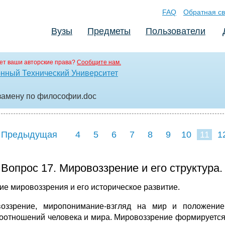
FAQ
Обратная св
Вузы
Предметы
Пользователи
ет ваши авторские права?
Сообщите нам.
нный Технический Университет
кзамену по философии
.doc
 Предыдущая
4
5
6
7
8
9
10
11
1
19
20
21
22
2
Вопрос 17. Мировоззрение и его структура
ие мировоззрения и его историческое развитие.
оззрение, миропонимание-взгляд на мир и положение
оотношений человека и мира. Мировоззрение формируется