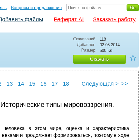
язь
Вопросы и предложения
Добавить файлы
Реферат AI
Заказать работу
Скачиваний:
118
Добавлен:
02.05.2014
Размер:
500 Кб
☆
Скачать
2
13
14
15
16
17
18
Следующая >
>>
3
24
25
. Исторические типы мировоззрения.
 человека в этом мире, оценка и характеристика
 веками и продолжает формироваться, поэтому в ходе