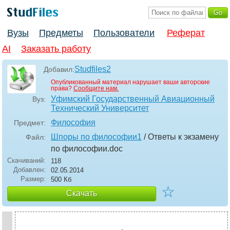
Вузы
Предметы
Пользователи
Реферат
AI
Заказать работу
Studfiles2
Добавил:
Опубликованный материал нарушает ваши авторские
права?
Сообщите нам.
Уфимский Государственный Авиационный
Вуз:
Технический Университет
Философия
Предмет:
Шпоры по философии1
/ Ответы к экзамену
Файл:
по философии
.doc
Скачиваний:
118
Добавлен:
02.05.2014
Размер:
500 Кб
☆
Скачать