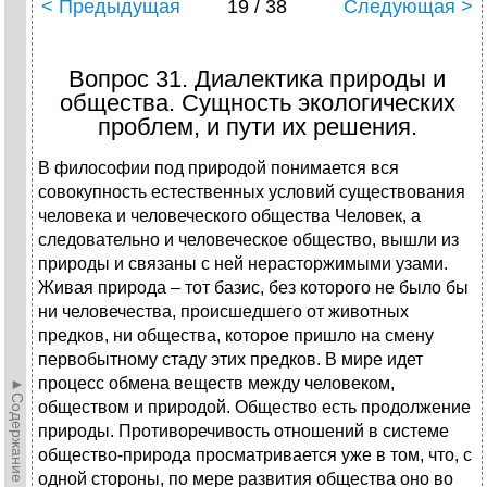
< Предыдущая
19 / 38
Следующая >
Вопрос 31. Диалектика природы и
общества. Сущность экологических
проблем, и пути их решения.
В философии под природой понимается вся
совокупность естественных условий существования
человека и человеческого общества Человек, а
следовательно и человеческое общество, вышли из
природы и связаны с ней нерасторжимыми узами.
Живая природа – тот базис, без которого не было бы
ни человечества, происшедшего от животных
предков, ни общества, которое пришло на смену
первобытному стаду этих предков. В мире идет
процесс обмена веществ между человеком,
►Содержание►
обществом и природой. Общество есть продолжение
природы. Противоречивость отношений в системе
общество-природа просматривается уже в том, что, с
одной стороны, по мере развития общества оно во