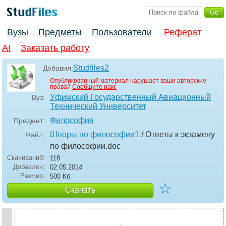
Вузы
Предметы
Пользователи
Реферат
AI
Заказать работу
Studfiles2
Добавил:
Опубликованный материал нарушает ваши авторские
права?
Сообщите нам.
Уфимский Государственный Авиационный
Вуз:
Технический Университет
Философия
Предмет:
Шпоры по философии1
/ Ответы к экзамену
Файл:
по философии
.doc
Скачиваний:
118
Добавлен:
02.05.2014
Размер:
500 Кб
☆
Скачать