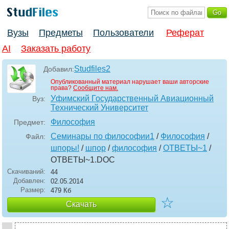
Вузы
Предметы
Пользователи
Реферат
AI
Заказать работу
Studfiles2
Добавил:
Опубликованный материал нарушает ваши авторские
права?
Сообщите нам.
Уфимский Государственный Авиационный
Вуз:
Технический Университет
Философия
Предмет:
Семинары по философии1
/
Философия
/
Файл:
шпоры!
/
шпор
/
философия
/
ОТВЕТЫ~1
/
ОТВЕТЫ~1
.DOC
Скачиваний:
44
Добавлен:
02.05.2014
Размер:
479 Кб
☆
Скачать