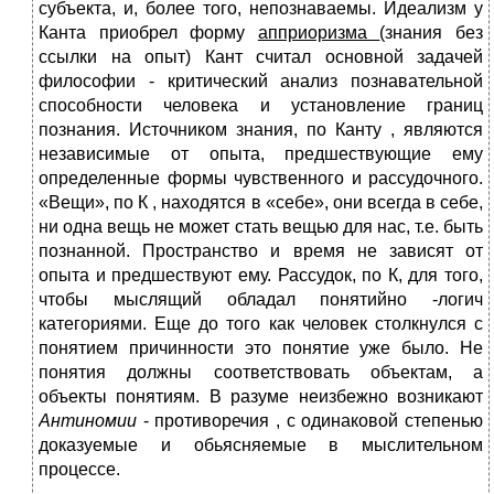
субъекта, и, более того, непознаваемы. Идеализм у
Канта приобрел форму
апприоризма
(знания без
ссылки на опыт) Кант считал основной задачей
философии - критический анализ познавательной
способности человека и установление границ
познания. Источником знания, по Канту , являются
независимые от опыта, предшествующие ему
определенные формы чувственного и рассудочного.
«Вещи», по К , находятся в «себе», они всегда в себе,
ни одна вещь не может стать вещью для нас, т.е. быть
познанной. Пространство и время не зависят от
опыта и предшествуют ему. Рассудок, по К, для того,
чтобы мыслящий обладал понятийно -логич
категориями. Еще до того как человек столкнулся с
понятием причинности это понятие уже было. Не
понятия должны соответствовать объектам, а
объекты понятиям. В разуме неизбежно возникают
Антиномии
- противоречия , с одинаковой степенью
доказуемые и обьясняемые в мыслительном
процессе.