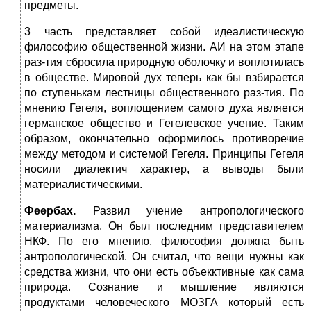
предметы.
3 часть представляет собой идеалистическую
философию общественной жизни. АИ на этом этапе
раз-тия сбросила природную оболочку и воплотилась
в обществе. Мировой дух теперь как бы взбирается
по ступенькам лестницы общественного раз-тия. По
мнению Гегеля, воплощением самого духа является
германское общество и Гегелевское учение. Таким
образом, окончательно оформилось противоречие
между методом и системой Гегеля. Принципы Гегеля
носили диалектич характер, а выводы были
материалистическими.
Феербах.
Развил учение антропологического
материализма. Он был последним представителем
НКФ. По его мнению, философия должна быть
антропологической. Он считал, что вещи нужны как
средства жизни, что они есть объекктивные как сама
природа. Сознание и мышление являются
продуктами человеческого МОЗГА который есть