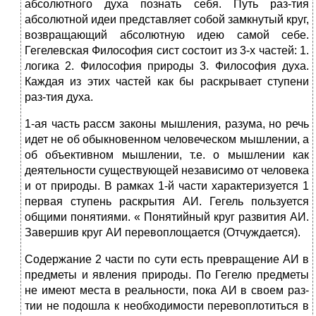
абсолютного духа познать себя. Путь раз-тия
абсолютной идеи представляет собой замкнутый круг,
возвращающий абсолютную идею самой себе.
Гегелевская Философия сист состоит из 3-х частей: 1.
логика 2. Философия природы 3. Философия духа.
Каждая из этих частей как бы раскрывает ступени
раз-тия духа.
1-ая часть рассм законы мышления, разума, но речь
идет не об обыкновенном человеческом мышлении, а
об объективном мышлении, т.е. о мышлении как
деятельности существующей независимо от человека
и от природы. В рамках 1-й части характеризуется 1
первая ступень раскрытия АИ. Гегель пользуется
общими понятиями. « Понятийный круг развития АИ.
Завершив круг АИ перевоплощается (Отчуждается).
Содержание 2 части по сути есть превращение АИ в
предметы и явления природы. По Гегелю предметы
не имеют места в реальности, пока АИ в своем раз-
тии не подошла к необходимости перевоплотиться в