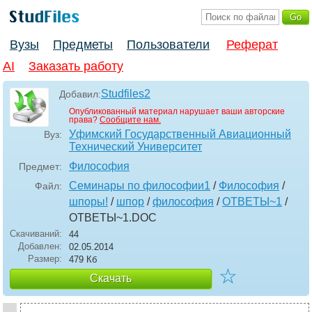
Вузы
Предметы
Пользователи
Реферат
AI
Заказать работу
Studfiles2
Добавил:
Опубликованный материал нарушает ваши авторские
права?
Сообщите нам.
Уфимский Государственный Авиационный
Вуз:
Технический Университет
Философия
Предмет:
Семинары по философии1
/
Философия
/
Файл:
шпоры!
/
шпор
/
философия
/
ОТВЕТЫ~1
/
ОТВЕТЫ~1
.DOC
Скачиваний:
44
Добавлен:
02.05.2014
Размер:
479 Кб
☆
Скачать