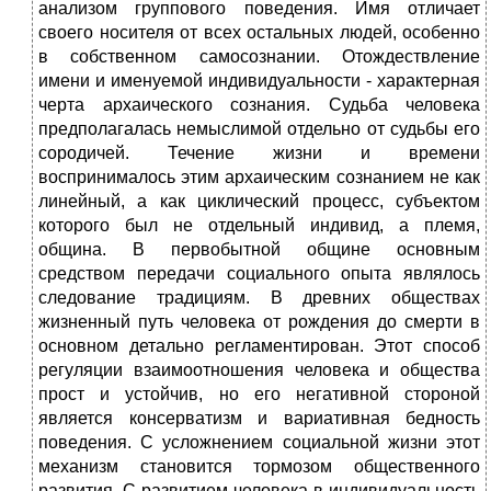
анализом группового поведения. Имя отличает
своего носителя от всех остальных людей, особенно
в собственном самосознании. Отождествление
имени и именуемой индивидуальности - характерная
черта архаического сознания. Судьба человека
предполагалась немыслимой отдельно от судьбы его
сородичей. Течение жизни и времени
воспринималось этим архаическим сознанием не как
линейный, а как циклический процесс, субъектом
которого был не отдельный индивид, а племя,
община. В первобытной общине основным
средством передачи социального опыта являлось
следование традициям. В древних обществах
жизненный путь человека от рождения до смерти в
основном детально регламентирован. Этот способ
регуляции взаимоотношения человека и общества
прост и устойчив, но его негативной стороной
является консерватизм и вариативная бедность
поведения. С усложнением социальной жизни этот
механизм становится тормозом общественного
развития. С развитием человека в индивидуальность