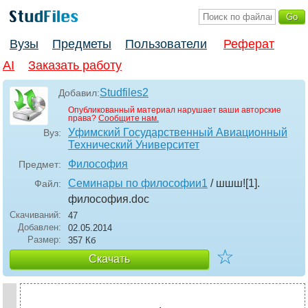
Вузы
Предметы
Пользователи
Реферат
AI
Заказать работу
Studfiles2
Добавил:
Опубликованный материал нарушает ваши авторские
права?
Сообщите нам.
Уфимский Государственный Авиационный
Вуз:
Технический Университет
Философия
Предмет:
Семинары по философии1
/ шшш![1].
Файл:
философия
.doc
Скачиваний:
47
Добавлен:
02.05.2014
Размер:
357 Кб
☆
Скачать