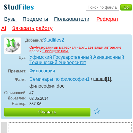
Вузы
Предметы
Пользователи
Реферат
AI
Заказать работу
Studfiles2
Добавил:
Опубликованный материал нарушает ваши авторские
права?
Сообщите нам.
Уфимский Государственный Авиационный
Вуз:
Технический Университет
Философия
Предмет:
Семинары по философии1
/ шшш![1].
Файл:
философия
.doc
Скачиваний:
47
Добавлен:
02.05.2014
Размер:
357 Кб
☆
Скачать