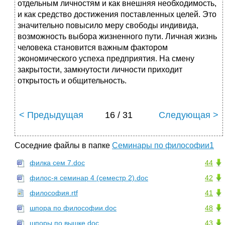
отдельным личностям и как внешняя необходимость,
и как средство достижения поставленных целей. Это
значительно повысило меру свободы индивида,
возможность выбора жизненного пути. Личная жизнь
человека становится важным фактором
экономического успеха предприятия. На смену
закрытости, замкнутости личности приходит
открытость и общительность.
< Предыдущая
16 / 31
Следующая >
Соседние файлы в папке
Семинары по философии1
филка сем 7.doc
44
филос-я семинар 4 (семестр 2).doc
42
философия.rtf
41
шпора по философии.doc
48
шпоры по вышке.doc
43