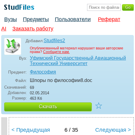
Вузы
Предметы
Пользователи
Реферат
AI
Заказать работу
Studfiles2
Добавил:
Опубликованный материал нарушает ваши авторские
права?
Сообщите нам.
Уфимский Государственный Авиационный
Вуз:
Технический Университет
Философия
Предмет:
Шпоры по философии8
.doc
Файл:
Скачиваний:
69
Добавлен:
02.05.2014
Размер:
463 Кб
☆
Скачать
< Предыдущая
6 / 35
Следующая >