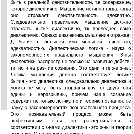
быть в реальной действительности, т.е содержание,
которое диалектично. Мышление истинно тогда, когда
оно отражает действительность адекватно.
Следовательно, правильное мышление должно
отражать бытие диалектично, т.к последнее само
диалектично. Однако диалектика мышления отражает
Д бытие с большей или меньшей точностью,
адекватностью. Диалектическая логика - наука о
закономерностях правильного мышления. З-ны
диалектики распростр не только на развитие действ-
ти, но и на раз-тие сознания. Это одни и те же з-ны.
Логика мышления должна соответствует логике
бытия - это диалектика, следовательно диалектика и
логика не могут быть оторваны друг от друга, они
едины и неразрывны, причем наше сознание
содержит не только логику, но и теорию познания, т.е
науку о закономерностях познавательного процесса.
Этот познавательный процесс может быть
эффективным, если он развертывается в
соответствии с з-нами диалектики - это з-ны и теории
познания. Содержание их едино.