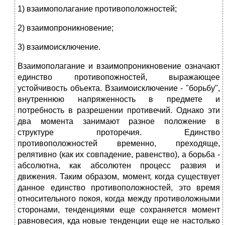
1) взаимополагание противоположностей;
2) взаимопроникновение;
3) взаимоисключение.
Взаимополагание и взаимопроникновение означают
единство противопожностей, выражающее
устойчивость объекта. Взаимоисключение - "борьбу",
внутреннюю напряженность в предмете и
потребность в разрешении противечий. Однако эти
два момента занимают разное положение в
структуре проторечия. Единство
противоположностей временно, преходяще,
релятивно (как их совпадение, равенство), а борьба -
абсолютна, как абсолютен процесс развия и
движения. Таким образом, момент, когда существует
данное единство противоположностей, это время
относительного покоя, когда между противоложными
сторонами, тенденциями еще сохраняется момент
равновесия, кда новые тенденции еще не настолько