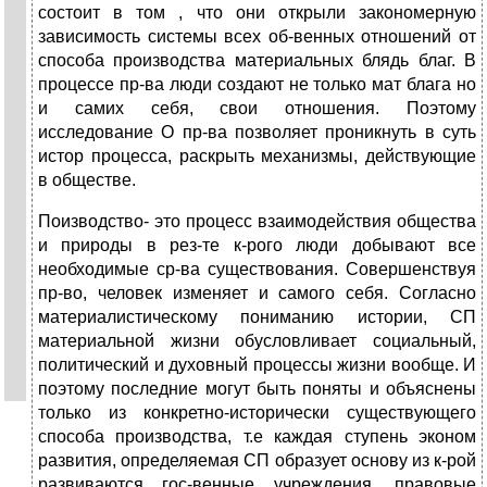
состоит в том , что они открыли закономерную
зависимость системы всех об-венных отношений от
способа производства материальных блядь благ. В
процессе пр-ва люди создают не только мат блага но
и самих себя, свои отношения. Поэтому
исследование О пр-ва позволяет проникнуть в суть
истор процесса, раскрыть механизмы, действующие
в обществе.
Поизводство- это процесс взаимодействия общества
и природы в рез-те к-рого люди добывают все
необходимые ср-ва существования. Совершенствуя
пр-во, человек изменяет и самого себя. Согласно
материалистическому пониманию истории, СП
материальной жизни обусловливает социальный,
политический и духовный процессы жизни вообще. И
поэтому последние могут быть поняты и объяснены
только из конкретно-исторически существующего
способа производства, т.е каждая ступень эконом
развития, определяемая СП образует основу из к-рой
развиваются гос-венные учреждения, правовые