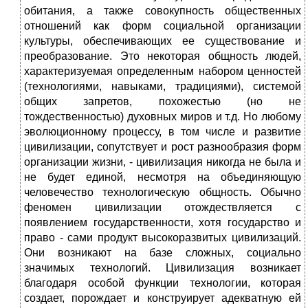
обитания, а также совокупность общественных
отношений как форм социальной организации
культуры, обеспечивающих ее существование и
преобразование. Это некоторая общность людей,
характеризуемая определенным набором ценностей
(технологиями, навыками, традициями), системой
общих запретов, похожестью (но не
тождественностью) духовных миров и т.д. Но любому
эволюционному процессу, в том числе и развитие
цивилизации, сопутствует и рост разнообразия форм
организации жизни, - цивилизация никогда не была и
не будет единой, несмотря на объединяющую
человечество технологическую общность. Обычно
феномен цивилизации отождествляется с
появлением государственности, хотя государство и
право - сами продукт высокоразвитых цивилизаций.
Они возникают на базе сложных, социально
значимых технологий. Цивилизация возникает
благодаря особой функции технологии, которая
создает, порождает и конструирует адекватную ей