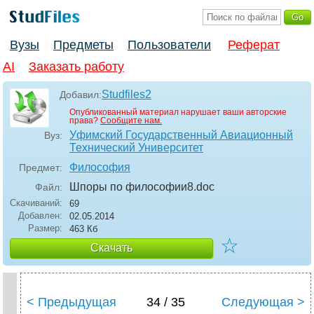
Вузы
Предметы
Пользователи
Реферат
AI
Заказать работу
Studfiles2
Добавил:
Опубликованный материал нарушает ваши авторские
права?
Сообщите нам.
Уфимский Государственный Авиационный
Вуз:
Технический Университет
Философия
Предмет:
Шпоры по философии8
.doc
Файл:
Скачиваний:
69
Добавлен:
02.05.2014
Размер:
463 Кб
☆
Скачать
< Предыдущая
34 / 35
Следующая >