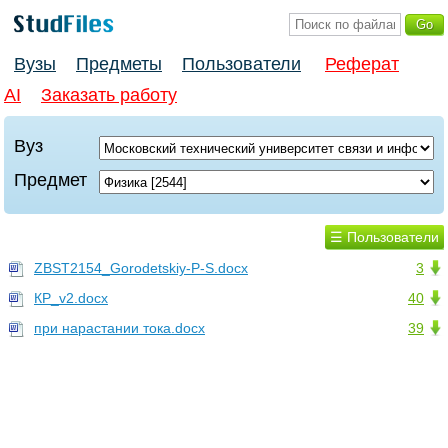
Вузы
Предметы
Пользователи
Реферат
AI
Заказать работу
Вуз
Предмет
☰ Пользователи
ZBST2154_Gorodetskiy-P-S.docx
3
КР_v2.docx
40
при нарастании тока.docx
39