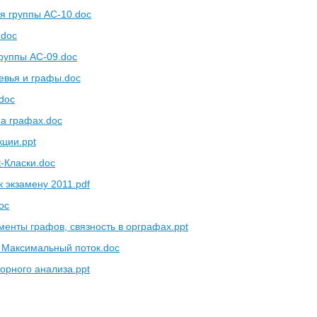
ля группы АС-10.doc
.doc
группы АС-09.doc
евья и графы.doc
doc
а графах.doc
ции.ppt
-Класки.doc
к экзамену 2011.pdf
oc
менты графов, связность в орграфах.ppt
 Максимальный поток.doc
орного анализа.ppt