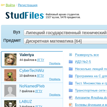
Войти
/
Регистрация
Файловый архив студентов.
1327 вузов, 5478 предметов.
Вуз
Липецкий государственный технический 
Предмет
Дискретная математика [64]
Valeriya
Развернуть все
44 файлов в
ЛГТУ
ИДЗ №2-5
Профиль
Несколько лекций п
CyberTechWiz
10 файлов в
ЛГТУ
Программа на С для
Профиль
Тест. Множества и 
NoNamedPleb
Транспортные сети 
7 файлов в
ЛГТУ
Профиль
Алгоритм Флойда.d
LABUZ
Булевы функции и 
3 файлов в
ЛГТУ