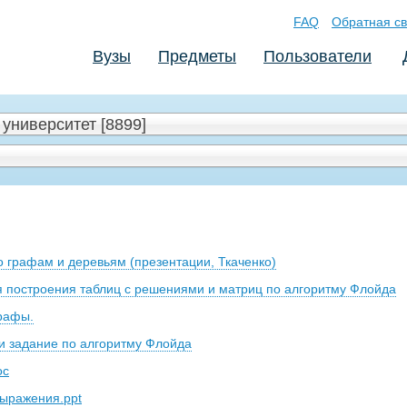
FAQ
Обратная св
Вузы
Предметы
Пользователи
университет [8899]
о графам и деревьям (презентации, Ткаченко)
 построения таблиц с решениями и матриц по алгоритму Флойда
графы.
и задание по алгоритму Флойда
oc
выражения.ppt