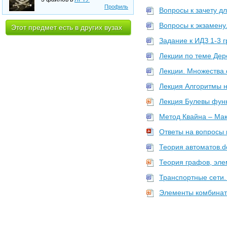
Профиль
Вопросы к зачету д
Вопросы к экзамену
Этот предмет есть в других вузах
Задание к ИДЗ 1-3 
Лекции по теме Дер
Лекции. Множества.
Лекция Алгоритмы н
Лекция Булевы функ
Метод Квайна – Мак
Ответы на вопросы 
Теория автоматов.d
Теория графов, эле
Транспортные сети.
Элементы комбинат