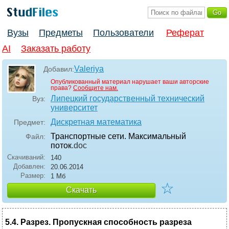
Вузы
Предметы
Пользователи
Реферат
AI
Заказать работу
Valeriya
Добавил:
Опубликованный материал нарушает ваши авторские
права?
Сообщите нам.
Липецкий государственный технический
Вуз:
университет
Дискретная математика
Предмет:
Транспортные сети. Максимальный
Файл:
поток
.doc
Скачиваний:
140
Добавлен:
20.06.2014
Размер:
1 Мб
☆
Скачать
5.4. Разрез. Пропускная способность разреза