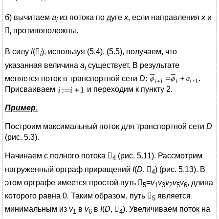
б) вычитаем
a
из потока по дуге
х
, если направления
х
и
i

противоположны.
i
В силу
l
(

), используя (5.4), (5.5), получаем, что
i
указанная величина
a
существует. В результате
i
меняется поток в транспортной сети
D
:
.
Присваиваем
и переходим к пункту 2.
Пример.
Построим максимальный поток для транспортной сети
D
(рис. 5.3).
Начинаем с полного потока

(рис. 5.11). Рассмотрим
4
нагруженный орграф приращений
I
(
D
,

) (рис. 5.13). В
4
этом орграфе имеется простой путь

=
v
v
v
v
v
, длина
5
1
3
2
5
6
которого равна 0. Таким образом, путь

является
5
минимальным из
v
в
v
в
I
(
D
,

). Увеличиваем поток на
1
6
4