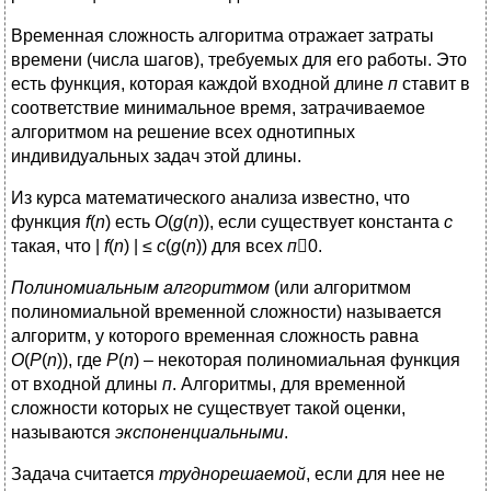
Временная сложность алгоритма отражает затраты
времени (числа шагов), требуемых для его работы. Это
есть функция, которая каждой входной длине
п
ставит в
соответствие минимальное время, затрачиваемое
алгоритмом на решение всех однотипных
индивидуальных задач этой длины.
Из курса математического анализа известно, что
функция
f
(
n
) есть
O
(
g
(
n
)), если существует константа
с
такая, что |
f
(
n
) | ≤
с
(
g
(
n
)) для всех
п
0.
Полиномиальным алгоритмом
(или алгоритмом
полиномиальной временной сложности) называется
алгоритм, у которого временная сложность равна
O
(
Р
(
n
)), где
Р
(
n
) – некоторая полиномиальная функция
от входной длины
п
. Алгоритмы, для временной
сложности которых не существует такой оценки,
называются
экспоненциальными
.
Задача считается
труднорешаемой
, если для нее не