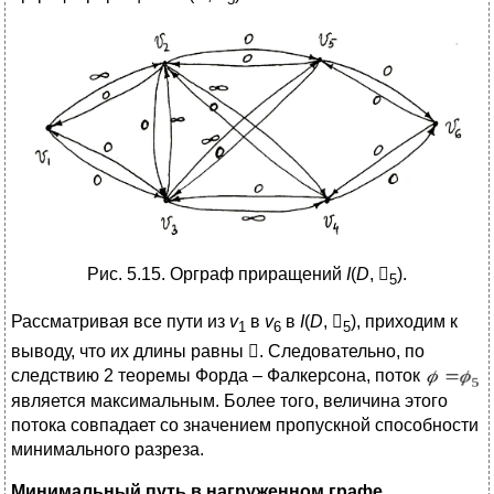
Рис. 5.15. Орграф приращений
I
(
D
,

).
5
Рассматривая все пути из
v
в
v
в
I
(
D
,

), приходим к
1
6
5
выводу, что их длины равны . Следовательно, по
следствию 2 теоремы Форда – Фалкерсона, поток
является максимальным. Более того, величина этого
потока совпадает со значением пропускной способности
минимального разреза.
Минимальный путь в нагруженном графе