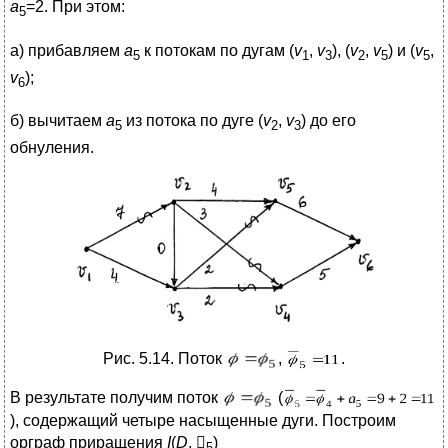
а
=2. При этом:
5
а) прибавляем
а
к потокам по дугам (
v
,
v
), (
v
,
v
) и (
v
,
5
1
3
2
5
5
v
);
6
б) вычитаем
а
из потока по дуге (
v
,
v
) до его
5
2
3
обнуления.
Рис. 5.14. Поток
,
.
В результате получим поток
(
), содержащий четыре насыщенные дуги. Построим
орграф приращения
I
(
D
,

)
5