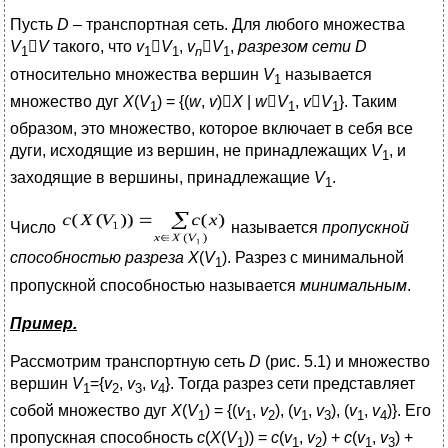
Пусть
D
– транспортная сеть. Для любого множества
V

V
такого, что
v

V
,
v

V
,
разрезом сети
D
1
1
1
n
1
относительно множества вершин
V
называется
1
множество дуг
X
(
V
) = {(
w
,
v
)
X
|
w

V
,
v

V
}. Таким
1
1
1
образом, это множество, которое включает в себя все
дуги, исходящие из вершин, не принадлежащих
V
, и
1
заходящие в вершины, принадлежащие
V
.
1
Число
называется
пропускной
способностью разреза
X
(
V
). Разрез с минимальной
1
пропускной способностью называется
минимальным
.
Пример.
Рассмотрим транспортную сеть
D
(рис. 5.1) и множество
вершин
V
={
v
,
v
,
v
}. Тогда разрез сети представляет
1
2
3
4
собой множество дуг
X
(
V
) = {(
v
,
v
), (
v
,
v
), (
v
,
v
)}. Его
1
1
2
1
3
1
4
пропускная способность
c
(
X
(
V
)) =
с
(
v
,
v
) +
с
(
v
,
v
) +
1
1
2
1
3