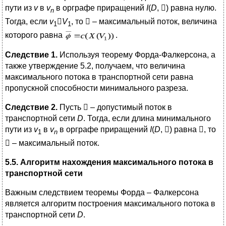
пути из
v
в
v
в орграфе приращений
I
(
D
,

) равна нулю.
n
Тогда, если
v

V
, то

– максимальный поток, величина
1
1
которого равна
.
Следствие 1.
Используя теорему Форда-Фалкерсона, а
также утверждение 5.2, получаем, что величина
максимального потока в транспортной сети равна
пропускной способности минимального разреза.
Следствие 2.
Пусть

– допустимый поток в
транспортной сети
D
. Тогда, если длина минимального
пути из
v
в
v
в орграфе приращений
I
(
D
,

) равна , то
1
n

– максимальный поток.
5.5. Алгоритм нахождения максимального потока в
транспортной сети
Важным следствием теоремы Форда – Фалкерсона
является алгоритм построения максимального потока в
транспортной сети
D
.