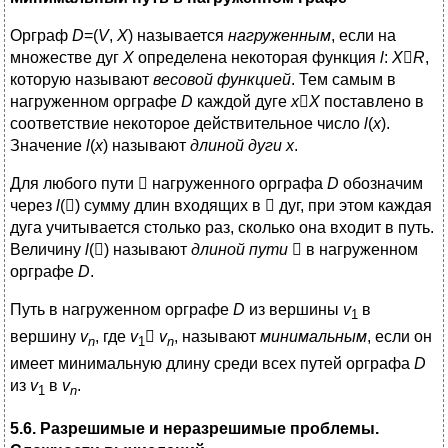
Орграф
D
=(
V
,
X
) называется
нагруженным
, если на
множестве дуг
Х
определена некоторая функция
l
:
X

R
,
которую называют
весовой функцией
. Тем самым в
нагруженном орграфе
D
каждой дуге
х

Х
поставлено в
соответствие некоторое действительное число
l
(
x
).
Значение
l
(
x
) называют
длиной дуги х
.
Для любого пути

нагруженного орграфа
D
обозначим
через
l
(

) сумму длин входящих в

дуг, при этом каждая
дуга учитывается столько раз, сколько она входит в путь.
Величину
l
(

) называют
длиной пути

в нагруженном
орграфе
D
.
Путь в нагруженном орграфе
D
из вершины
v
в
1
вершину
v
, где
v

v
, называют
минимальным
, если он
n
1
n
имеет минимальную длину среди всех путей орграфа
D
из
v
в
v
.
1
n
5.6.
Разрешимые и неразрешимые проблемы.