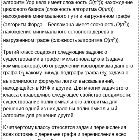
3
алгоритм Уоршела имеет сложность
О
(
п
)); нахождение
циклового базиса (сложность алгоритма
О
(
пт
));
нахождение минимального пути в нагруженном графе
3
(алгоритм Форда – Белламана имеет сложность
О
(
п
));
нахождение минимального остовного дерева в
2
нагруженном графе (сложность алгоритма
О
(
т
)).
Третий класс содержит следующие задачи: о
существовании в графе гмильтонова цикла (задача
коммивояжера); об определении изоморфизма данного
графа
G
какому-нибудь подграфу графа
G
; задача о
1
2
выполнимости формулы логики высказываний,
находящейся в КНФ и другие. Для многих задач этого
класса справедливо следующее свойство сводимости:
существование полиномиального алгоритма для
решения одной из них дало бы полиномиальный
алгоритм для решения другой.
К четвертому классу относятся задачи перечисления
всех остовных деревьев графа и перечисления всех