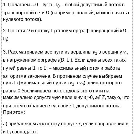
1. Полагаем
i
=0. Пусть

– любой допустимый поток в
0
транспортной сети
D
(например, полный; можно начать с
нулевого потока).
2. По сети
D
и потоку

строим орграф приращений
I
(
D
,
i

).
i
3. Рассматриваем все пути из вершины
v
в вершину
v
1
n
в нагруженном орграфе
I
(
D
,

). Если длины всех таких
i
путей равны , то

– максимальный поток и работа
i
алгоритма закончена. В противном случае выбираем
путь

(минимальный путь из
v
в
v
), длина которого
i
1
n
равна 0.Увеличиваем поток вдоль этого пути на
максимально допустимую величину
a
>0,
a

Z
, такую, что
i
i
при этом сохраняется условие 1 допустимого потока.
При этом:
а) прибавляем
a
к потоку по дуге
х
, если направления
х
i
и

совпадают;
i