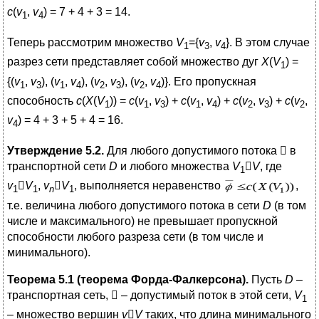
с
(
v
,
v
) = 7 + 4 + 3 = 14.
1
4
Теперь рассмотрим множество
V
={
v
,
v
}. В этом случае
1
3
4
разрез сети представляет собой множество дуг
X
(
V
) =
1
{(
v
,
v
), (
v
,
v
), (
v
,
v
), (
v
,
v
)}. Его пропускная
1
3
1
4
2
3
2
4
способность
c
(
X
(
V
)) =
с
(
v
,
v
) +
с
(
v
,
v
) +
с
(
v
,
v
) +
с
(
v
,
1
1
3
1
4
2
3
2
v
) = 4 + 3 + 5 + 4 = 16.
4
Утверждение 5.2.
Для любого допустимого потока

в
транспортной сети
D
и любого множества
V

V
, где
1
v

V
,
v

V
, выполняется неравенство
,
1
1
n
1
т.е. величина любого допустимого потока в сети
D
(в том
числе и максимального) не превышает пропускной
способности любого разреза сети (в том числе и
минимального).
Теорема 5.1 (теорема Форда-Фалкерсона).
Пусть
D
–
транспортная сеть,

– допустимый поток в этой сети,
V
1
– множество вершин
v

V
таких, что длина минимального