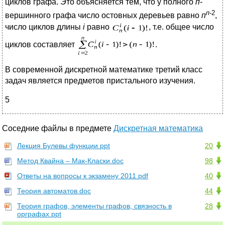
циклов графа. Это объясняется тем, что у полного
п
-
п-
2
вершинного графа число остовных деревьев равно
п
,
число циклов длины
i
равно
, т.е. общее число
циклов составляет
.
В современной дискретной математике третий класс
задач является предметов пристального изучения.
5
Соседние файлы в предмете
Дискретная математика
Лекция Булевы функции.ppt
20
Метод Квайна – Мак-Класки.doc
98
Ответы на вопросы к экзамену 2011.pdf
40
Теория автоматов.doc
44
Теория графов, элементы графов, связность в
28
орграфах.ppt