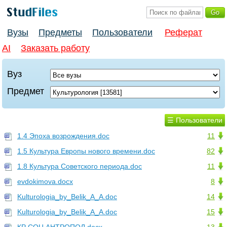
Вузы
Предметы
Пользователи
Реферат
AI
Заказать работу
Вуз
Предмет
☰ Пользователи
1.4 Эпоха возрождения.doc
11
1.5 Культура Европы нового времени.doc
82
1.8 Культура Советского периода.doc
11
evdokimova.docx
8
Kulturologia_by_Belik_A_A.doc
14
Kulturologia_by_Belik_A_A.doc
15