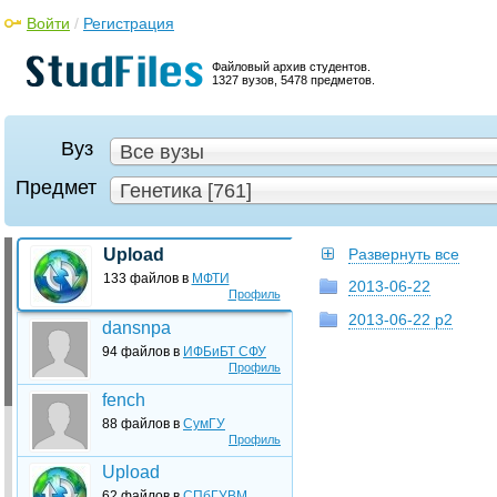
Войти
/
Регистрация
Файловый архив студентов.
1327 вузов, 5478 предметов.
Вуз
Все вузы
Предмет
Генетика [761]
Upload
Развернуть все
133 файлов в
МФТИ
2013-06-22
Профиль
2013-06-22 p2
dansnpa
94 файлов в
ИФБиБТ СФУ
Профиль
fench
88 файлов в
СумГУ
Профиль
Upload
62 файлов в
СПбГУВМ