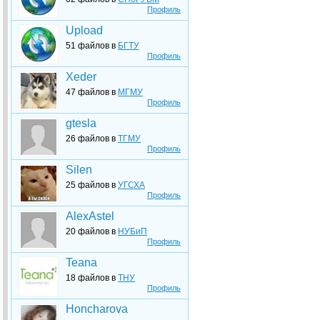
Профиль
Upload
51 файлов в
БГТУ
Профиль
Xeder
47 файлов в
МГМУ
Профиль
gtesla
26 файлов в
ТГМУ
Профиль
Silen
25 файлов в
УГСХА
Профиль
AlexAstel
20 файлов в
НУБиП
Профиль
Teana
18 файлов в
ТНУ
Профиль
Honcharova