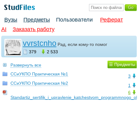
Вузы
Предметы
Пользователи
Реферат
AI
Заказать работу
vvrstcnho
Рад, если кому-то помог
379
2 533
☰ Предметы
Развернуть все
ССиУКПО Практическая №1
3
ССиУКПО Практическая №2
1
6
Standartiz_sertifik_i_upravlenie_katchestvom_programmnogo_o