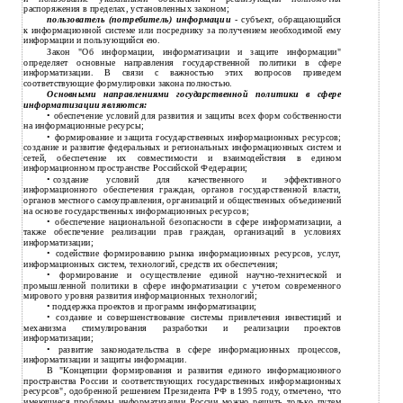
распоряжения в пределах, установленных законом;
пользователь (потребитель) информации
-
субъект, обращающийся
к информационной системе или посреднику за получением необходимой ему
информации и пользующийся ею.
Закон "Об информации, информатизации и защите информации"
определяет основные направления государственной политики в сфере
информатизации. В связи с важностью этих вопросов приведем
соответствующие формулировки закона полностью.
Основными направлениями государственной политики в сфере
информатизации являются:
обеспечение условий для развития и защиты всех форм собственности
•
на информационные ресурсы;
формирование и защита государственных информационных ресурсов;
•
создание и развитие федеральных и региональных информационных систем и
сетей, обеспечение их совместимости и взаимодействия в едином
информационном пространстве Российской Федерации;
создание условий для качественного и эффективного
•
информационного обеспечения граждан, органов государственной власти,
органов местного самоуправления, организаций и общественных объединений
на основе государственных информационных ресурсов;
обеспечение национальной безопасности в сфере информатизации, а
•
также обеспечение реализации прав граждан, организаций в условиях
информатизации;
содействие формированию рынка информационных ресурсов, услуг,
•
информационных систем, технологий, средств их обеспечения;
формирование и осуществление единой
научно-технической и
•
промышленной политики в сфере информатизации с учетом современного
мирового уровня развития информационных технологий;
поддержка проектов и программ информатизации;
•
создание и совершенствование системы привлечения инвестиций и
•
механизма стимулирования разработки и реализации проектов
информатизации;
развитие законодательства в сфере информационных процессов,
•
информатизации и защиты информации.
В "Концепции формирования и развития единого информационного
пространства России и соответствующих государственных информационных
ресурсов", одобренной решением Президента РФ в 1995 году, отмечено, что
имеющиеся проблемы информатизации России можно решить только путем