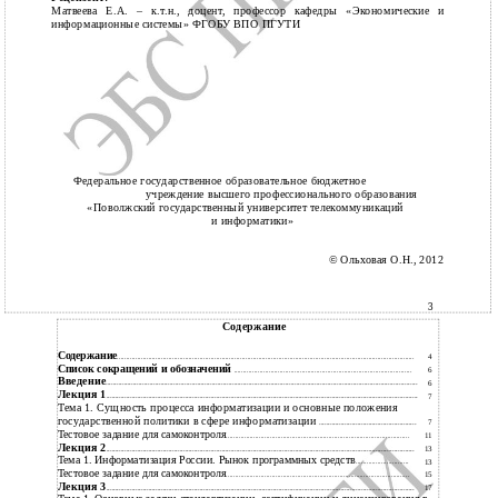
Матвеева Е.А. – к.т.н., доцент, профессор кафедры «Экономические и
информационные системы» ФГОБУ ВПО ПГУТИ
Федеральное государственное образовательное бюджетное
учреждение высшего профессионального образования
«Поволжский государственный университет телекоммуникаций
и информатики»
© Ольховая О.Н., 2012
3
Содержание
Содержание
..................................................................................................................................................................
4
Список сокращений и обозначений
.................................................................................................
6
Введение
..........................................................................................................................................................................
6
Лекция 1
..........................................................................................................................................................................
7
Тема 1. Сущность процесса информатизации и основные положения
государственной политики в сфере информатизации
.....................................................
7
Тестовое задание для самоконтроля
....................................................................................................
11
Лекция 2
........................................................................................................................................................................
13
Тема 1. Информатизация России. Рынок программных средств
.............................
13
Тестовое задание для самоконтроля
....................................................................................................
15
Лекция 3
........................................................................................................................................................................
17