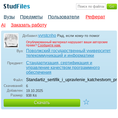
Вузы
Предметы
Пользователи
Реферат
AI
Заказать работу
vvrstcnho
Добавил:
Рад, если кому-то помог
Опубликованный материал нарушает ваши авторские
права?
Сообщите нам.
Поволжский государственный университет
Вуз:
телекоммуникаций и информатики
Стандартизация, сертификация и
Предмет:
управление качеством программного
обеспечения
Standartiz_sertifik_i_upravlenie_katchestvom
Файл:
Скачиваний:
6
Добавлен:
19.10.2025
Размер:
938 Кб
☆
Скачать