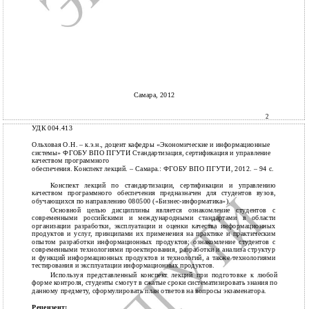
Самара, 2012
2
УДК 004.413
Ольховая О.Н. – к.э.н., доцент кафедры «Экономические и информационные
системы» ФГОБУ ВПО ПГУТИ Стандартизация, сертификация и управление
качеством программного
обеспечения. Конспект лекций. – Самара.: ФГОБУ ВПО ПГУТИ, 2012. – 94 с.
Конспект лекций по стандартизации, сертификации и управлению
качеством программного обеспечения предназначен для студентов вузов,
обучающихся по направлению 080500 («Бизнес-информатика»).
Основной целью дисциплины является ознакомление студентов с
современными российскими и международными стандартами в области
организации разработки, эксплуатации и оценки качества информационных
продуктов и услуг, принципами их применения на практике и практическим
опытом разработки информационных продуктов; ознакомление студентов с
современными технологиями проектирования, разработки и анализа структур
и функций информационных продуктов и технологий, а также технологиями
тестирования и эксплуатации информационных продуктов.
Используя представленный конспект лекций при подготовке к любой
форме контроля, студенты смогут в сжатые сроки систематизировать знания по
данному предмету, сформулировать план ответов на вопросы экзаменатора.
Рецензент: