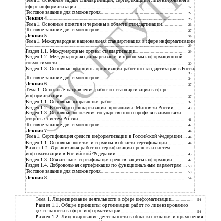
Тема 1. Основные задачи стандартизации, сертификации и лицензирования в
сфере информатизации
.....................................................................................................................................
17
Тестовое задание для самоконтроля
....................................................................................................
22
Лекция 4
........................................................................................................................................................................
26
Тема 1. Основные понятия и термины в области стандартизации
.........................
26
Тестовое задание для самоконтроля
....................................................................................................
27
Лекция 5
........................................................................................................................................................................
29
Тема 1. Международная национальная стандартизация в сфере информатизации
..................................................................................................................................................................................................
29
Раздел 1.1. Международные органы стандартизации
..............................................................
29
Раздел 1.2. Международная стандартизация и проблемы информационной
совместимости
...........................................................................................................................................................
30
Раздел 1.3. Основные принципы организации работ по стандартизации в России
..................................................................................................................................................................................................
33
Тестовое задание для самоконтроля
....................................................................................................
34
Лекция 6
........................................................................................................................................................................
37
Тема 1. Основные направления работ по стандартизации в сфере
информатизации
.....................................................................................................................................................
37
Раздел 1.1. Основные направления работ
......................................................................................
37
Раздел 1.2. Работы по стандартизации, проводимые Минсвязи России
...........
40
Раздел 1.3. Основные положения государственного профиля взаимосвязи
открытых систем России
................................................................................................................................
41
Тестовое задание для самоконтроля
....................................................................................................
42
Лекция 7
........................................................................................................................................................................
44
Тема 1. Сертификация средств информатизации в Российской Федерации
.......
44
Раздел 1.1. Основные понятия и термины в области сертификации
....................
44
Раздел 1.2. Организация работ по сертификации средств и систем
информатизации в Российской Федерации
..................................................................................
45
Раздел 1.3. Обязательная сертификация средств защиты информации
............
47
Раздел 1.4. Добровольная сертификация по функциональным параметрам
......
50
Тестовое задание для самоконтроля
....................................................................................................
50
Лекция 8
........................................................................................................................................................................
54
4
Тема 1. Лицензирование деятельности в сфере информатизации
..........................
54
Раздел 1.1. Общие принципы организации работ по лицензированию
деятельности в сфере информатизации
............................................................................................
54
Раздел 1.2. Лицензирование деятельности в области создания и применения