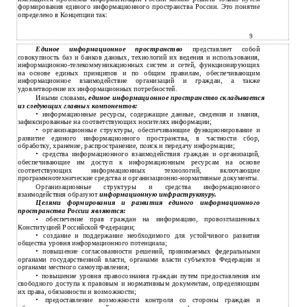
формирования единого информационного пространства России. Это понятие
определено в Концепции так:
9
Единое информационное пространство
представляет собой
совокупность баз и банков данных, технологий их ведения и использования,
информационно-телекоммуникационных
систем и сетей, функционирующих
на основе единых принципов и по общим правилам, обеспечивающим
информационное взаимодействие организаций и граждан, а также
удовлетворение их информационных потребностей.
Иными словами
, единое информационное пространство складывается
из следующих главных компонентов:
информационные ресурсы, содержащие данные, сведения и знания,
•
зафиксированные на соответствующих носителях информации;
организационные структуры, обеспечивающие функционирование и
•
развитие единого информационного пространства, в частности сбор,
обработку, хранение, распространение, поиск и передачу информации;
средства информационного взаимодействия граждан и организаций,
•
обеспечивающие им доступ к информационным ресурсам на основе
соответствующих информационных технологий, включающие
программнотехнические средства и
организационно-нормативные документы.
Организационные структуры и средства информационного
взаимодействия образуют
информационную инфраструктуру.
Целями формирования и развития единого информационного
пространства России являются:
обеспечение прав граждан на информацию, провозглашенных
•
Конституцией Российской Федерации;
создание и поддержание необходимого для устойчивого развития
•
общества уровня информационного потенциала;
повышение согласованности решений, принимаемых федеральными
•
органами государственной власти, органами власти субъектов Федерации и
органами местного самоуправления;
повышение уровня правосознания граждан путем предоставления им
•
свободного доступа к правовым и нормативным документам, определяющим
их права, обязанности и возможности;
предоставление возможности контроля со стороны граждан и
•