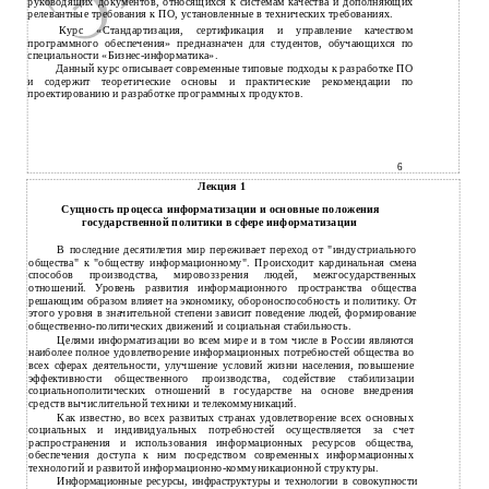
руководящих документов, относящихся к системам качества и дополняющих
релевантные требования к ПО, установленные в технических требованиях.
Курс «Стандартизация, сертификация и управление качеством
программного обеспечения» предназначен для студентов, обучающихся по
специальности «Бизнес-информатика».
Данный курс описывает современные типовые подходы к разработке ПО
и содержит теоретические основы и практические рекомендации по
проектированию и разработке программных продуктов.
6
Лекция 1
Сущность процесса информатизации и основные положения
государственной политики в сфере информатизации
В последние десятилетия мир переживает переход от "индустриального
общества" к "обществу информационному". Происходит кардинальная смена
способов производства, мировоззрения людей, межгосударственных
отношений. Уровень развития информационного пространства общества
решающим образом влияет на экономику, обороноспособность и политику. От
этого уровня в значительной степени зависит поведение людей, формирование
общественно-политических движений и социальная стабильность.
Целями информатизации во всем мире и в том числе в России являются
наиболее полное удовлетворение информационных потребностей общества во
всех сферах деятельности, улучшение условий жизни населения, повышение
эффективности общественного производства, содействие стабилизации
социальнополитических отношений в государстве на основе внедрения
средств вычислительной техники и телекоммуникаций.
Как известно, во всех развитых странах удовлетворение всех основных
социальных и индивидуальных потребностей осуществляется за счет
распространения и использования информационных ресурсов общества,
обеспечения доступа к ним посредством современных информационных
технологий и развитой информационно-коммуникационной структуры.
Информационные ресурсы, инфраструктуры и технологии в совокупности