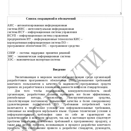
5
Список сокращений и обозначений
АИС – автоматизированная информационная
система ИИС – интеллектуальная информационная
система ИСУ – информационная система управления
ИСУП – информационная система управления
предприятием ИТ – информационные технологии КИС –
корпоративная информационная система ПО –
программное обеспечение ПС – программное средство
СППР – система поддержки принятия решений
ЭИС – экономическая информационная система
ЭЭС – экономическая экспертная система
Введение
Увеличивающая в мировом масштабе конкуренция среди организаций
разработчиков программного обеспечения (ПО), повышения требований
конечного пользователя к качеству и надежности программных средств
привело их разработчиков к пониманию важности вопросов стандартизации.
Для того чтобы поддерживать конкурентоспособность своей
организации, разработчики должны применять все более эффективные,
рентабельные методы, технологии, инструментальные средства,
способствующие постоянному повышению качества и более совершенному
удовлетворению потребителей ПО. Требования потребителей часто
включаются в технические условия или неформализованные требования,
описанные на некотором вербальном языке. Однако технические условия и
неформализованные требования сами по себе не гарантируют их
удовлетворение в конечном продукте, так как в настоящее время существует
проблема выработки приемлемых требований к программному продукту, а
также ряд других проблем, возникающих в процессе разработки конечного
продукта. Это соображение привело к разработке стандартов, руководств,