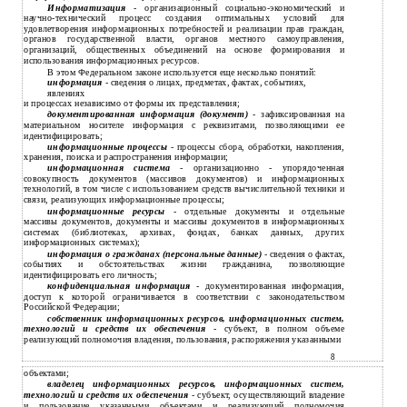
Информатизация
- организационный социально-экономический и
научно-технический процесс создания оптимальных условий для
удовлетворения информационных потребностей и реализации прав граждан,
органов государственной власти, органов местного самоуправления,
организаций, общественных объединений на основе формирования и
использования информационных ресурсов.
В этом Федеральном законе используется еще несколько понятий:
информация
- сведения о лицах, предметах, фактах, событиях,
явлениях
и процессах независимо от формы их представления;
документированная информация (документ)
- зафиксированная на
материальном носителе информация с реквизитами, позволяющими ее
идентифицировать;
информационные процессы
-
процессы сбора, обработки, накопления,
хранения, поиска и распространения информации;
информационная система
-
организационно - упорядоченная
совокупность документов (массивов документов) и информационных
технологий, в том числе с использованием средств вычислительной техники и
связи, реализующих информационные процессы;
информационные ресурсы
-
отдельные документы и отдельные
массивы документов, документы и массивы документов в информационных
системах (библиотеках, архивах, фондах, банках данных, других
информационных системах);
информация о гражданах (персональные данные)
-
сведения о фактах,
событиях и обстоятельствах жизни гражданина, позволяющие
идентифицировать его личность;
конфиденциальная информация
-
документированная информация,
доступ к которой ограничивается в соответствии с законодательством
Российской Федерации;
собственник информационных ресурсов, информационных систем,
технологий и средств их обеспечения
-
субъект, в полном объеме
реализующий полномочия владения, пользования, распоряжения указанными
8
объектами;
владелец информационных ресурсов, информационных систем,
технологий и средств их обеспечения
-
субъект, осуществляющий владение
и пользование указанными объектами и реализующий полномочия