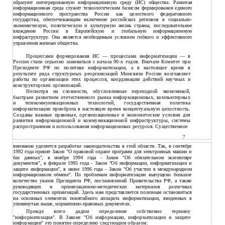
образуют интегрированную информационную среду (ИС) общества. Развитая
информационная среда служит технологическим базисом формирования единого
информационного пространства России как целостного федеративного
государства, обеспечивающим включение российских регионов в социально-
экономическую, политическую и культурную жизнь страны, последовательное
вхождение России в Европейскую и глобальную информационную
инфраструктуру. Она является необходимым условием гибкого и эффективного
управления жизнью общества.
Процессами формирования ИС — процессами информатизации — в
России стали серьезно заниматься с начала 90-х годов. Вначале Комитет при
Президенте РФ по политике информатизации, а в настоящее время в
результате ряда структурных реорганизаций Минсвязи России возглавляет
работы по организации этих процессов, координации действий научных и
конструкторских организаций.
Несмотря на сложности, обусловленные переходной экономикой,
быстрым развитием отечественного рынка информационных, компьютерных
и телекоммуникационных технологий, государственная политика
информатизации приобрела в настоящее время концептуальную целостность.
Созданы важные правовые, организационные и экономические условия для
развития информационной и коммуникационной инфраструктуры, системы
распространения и использования информационных ресурсов. Существенное
7
внимание уделяется разработке законодательства в этой области. Так, в сентябре
1992 года принят Закон "О правовой охране программ для электронных машин и
баз данных", в ноябре 1994 года - Закон "Об обязательном экземпляре
документов", в феврале 1995 года - Закон "Об информации, информатизации и
защите информации", в июне 1996 года - Закон "Об участии в международном
информационном обмене". По проблемам информатизации выпущено большое
количество указов Президента РФ, постановлений Правительства РФ, а также
руководящих и организационно-методических материалов различных
государственных организаций. Здесь нам представляется полезным остановиться
на основных элементах понятийного аппарата информатизации, введенных в
упомянутых выше, нормативно-правовых документах.
Прежде всего дадим определение собственно термину
"информатизация". В Законе "Об информации, информатизации и защите
информации" это понятие определено следующим образом: