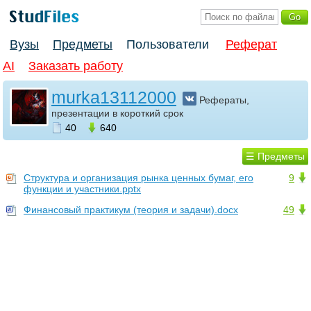
Вузы
Предметы
Пользователи
Реферат
AI
Заказать работу
murka13112000
Рефераты,
презентации в короткий срок
40
640
☰ Предметы
Структура и организация рынка ценных бумаг, его
9
функции и участники.pptx
Финансовый практикум (теория и задачи).docx
49