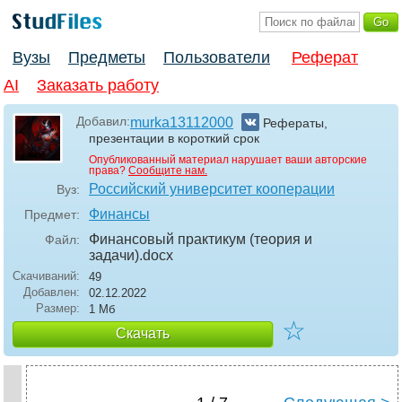
Вузы
Предметы
Пользователи
Реферат
AI
Заказать работу
Добавил:
murka13112000
Рефераты,
презентации в короткий срок
Опубликованный материал нарушает ваши авторские
права?
Сообщите нам.
Российский университет кооперации
Вуз:
Финансы
Предмет:
Финансовый практикум (теория и
Файл:
задачи)
.docx
Скачиваний:
49
Добавлен:
02.12.2022
Размер:
1 Мб
☆
Скачать