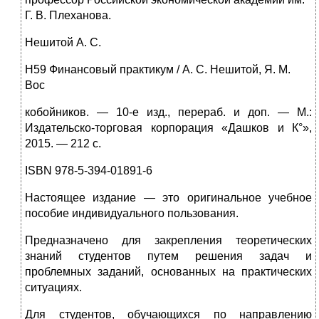
Г. В. Плеханова.
Нешитой А. С.
Н59 Финансовый практикум / А. С. Нешитой, Я. М.
Вос­
кобойников. — 10-е изд., перераб. и доп. — М.:
Издатель­ско-торговая корпорация «Дашков и К°»,
2015. — 212 с.
ISBN 978-5-394-01891-6
Настоящее издание — это оригинальное учебное
пособие инди­видуального пользования.
Предназначено для закрепления теоретических
знаний студен­тов путем решения задач и
проблемных заданий, основанных на прак­тических
ситуациях.
Для студентов, обучающихся по направлению