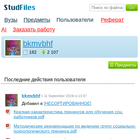
Вузы
Предметы
Пользователи
Реферат
AI
Заказать работу
bkmvbhf
182
2 107
☰ Предметы
Последние действия пользователя
bkmvbhf
»
11 September 2019г в 13:47
Добавил в
[НЕСОРТИРОВАННОЕ]
Краткая характеристика тренингов для обучения соц.
работников.pdf
Методические рекомендации по ведению групп социально-
психологического тренинга.pdf