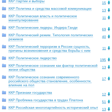
ККР Партии и выборы
15
ККР Политика и средства массовой коммуникации
13
ККР Политическая власть и политическое
11
манипулирование
ККР Политические лидеры. Индира Ганди
69
ККР Политический режим. Типология политических
40
режимов
ККР Политический терроризм в России сущность,
11
причины возникновения и средства борьбы с ним
ККР Политическое лидерство
195
ККР Политическое сознание как фактор политической
13
жизни общества
ККР Политическое сознание современного
17
российского общества становление, особенности,
влияние на пол
ККР Признаки государства
12
ККР Проблема государства в трудах Платона
51
ККР Российская многопартийность исторический опыт
13