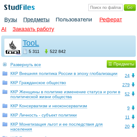
Вузы
Предметы
Пользователи
Реферат
AI
Заказать работу
TooL
5 311
522 842
☰ Предметы
Развернуть все
ККР Внешняя политика России в эпоху глобализации
24
ККР Гражданское общество
279
ККР Женщины в политике изменение статуса и роли в
52
политической жизни общества
ККР Консерватизм и неоконсерватизм
9
ККР Личность - субъект политики
11
ККР Монетизация льгот и ее последствия для
20
населения