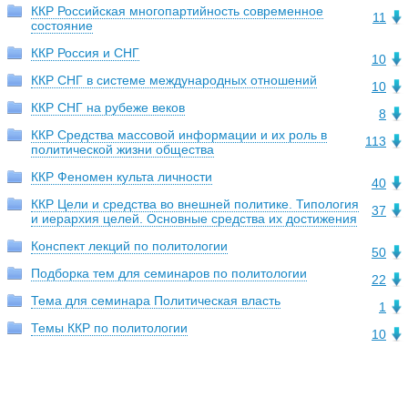
ККР Российская многопартийность современное
11
состояние
ККР Россия и СНГ
10
ККР СНГ в системе международных отношений
10
ККР СНГ на рубеже веков
8
ККР Средства массовой информации и их роль в
113
политической жизни общества
ККР Феномен культа личности
40
ККР Цели и средства во внешней политике. Типология
37
и иерархия целей. Основные средства их достижения
Конспект лекций по политологии
50
Подборка тем для семинаров по политологии
22
Тема для семинара Политическая власть
1
Темы ККР по политологии
10