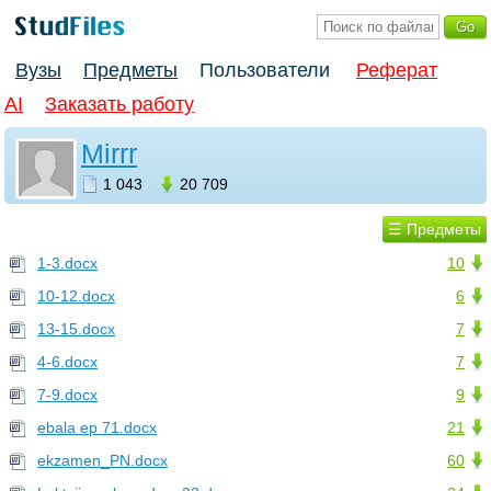
Вузы
Предметы
Пользователи
Реферат
AI
Заказать работу
Mirrr
1 043
20 709
☰ Предметы
1-3.docx
10
10-12.docx
6
13-15.docx
7
4-6.docx
7
7-9.docx
9
ebala ер 71.docx
21
ekzamen_PN.docx
60