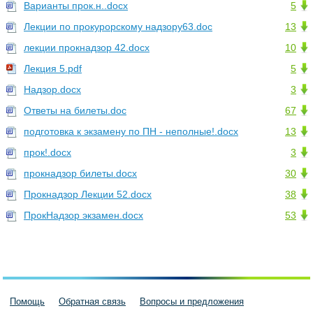
Варианты прок.н..docx
5
Лекции по прокурорскому надзору63.doc
13
лекции прокнадзор 42.docx
10
Лекция 5.pdf
5
Надзор.docx
3
Ответы на билеты.doc
67
подготовка к экзамену по ПН - неполные!.docx
13
прок!.docx
3
прокнадзор билеты.docx
30
Прокнадзор Лекции 52.docx
38
ПрокНадзор экзамен.docx
53
Помощь
Обратная связь
Вопросы и предложения