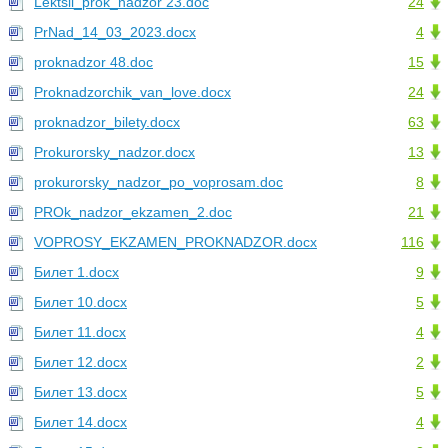
Lektsii_prok_nadzor 23.doc
24
PrNad_14_03_2023.docx
4
proknadzor 48.doc
15
Proknadzorchik_van_love.docx
24
proknadzor_bilety.docx
63
Prokurorsky_nadzor.docx
13
prokurorsky_nadzor_po_voprosam.doc
8
PROk_nadzor_ekzamen_2.doc
21
VOPROSY_EKZAMEN_PROKNADZOR.docx
116
Билет 1.docx
9
Билет 10.docx
5
Билет 11.docx
4
Билет 12.docx
2
Билет 13.docx
5
Билет 14.docx
4