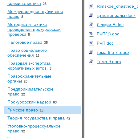
Криминалистика
23
Rimskoe_chastnoe_p
Международное публичное
кр материалы.docx
право
8
Методика и тактика
Лекции Е.doc
проведения прокурорской
РЧП(1).doc
проверки
5
Налоговое право
35
РЧП.doc
Право социального
тема 6 и 7 .docx
обеспечения
13
Тема 9.docx
Правовая экспертиза
нормативных актов.
3
Правоохранительные
органы
20
Предпринимательское
право
22
Прокурорский надзор
63
Римское право
15
Теория государства и права
42
Уголовно-процессуальное
право
92