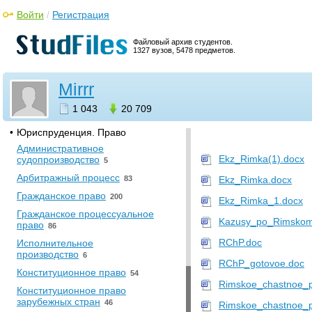
юридический университет
Войти
/
Регистрация
•
Прочее
Файловый архив студентов.
[НЕСОРТИРОВАННОЕ]
10
1327 вузов, 5478 предметов.
Государственная Итоговая
Аттестация
34
Mirrr
Производственная практика
7
1 043
20 709
Учебная практика
7
•
Юриспруденция. Право
Административное
Ekz_Rimka(1).docx
судопроизводство
5
Арбитражный процесс
83
Ekz_Rimka.docx
Гражданское право
200
Ekz_Rimka_1.docx
Гражданское процессуальное
Kazusy_po_Rimskomu
право
86
RChP.doc
Исполнительное
производство
6
RChP_gotovoe.doc
Конституционное право
54
Rimskoe_chastnoe_p
Конституционное право
зарубежных стран
46
Rimskoe_chastnoe_p