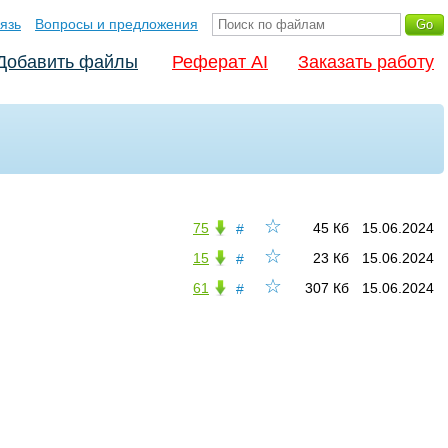
язь
Вопросы и предложения
Добавить файлы
Реферат AI
Заказать работу
☆
75
45 Кб
15.06.2024
#
☆
15
23 Кб
15.06.2024
#
☆
61
307 Кб
15.06.2024
#