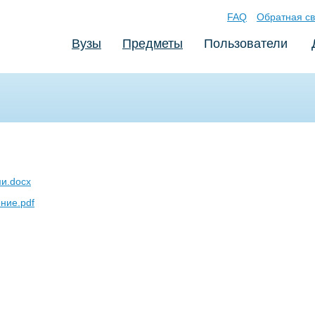
FAQ
Обратная св
Вузы
Предметы
Пользователи
и.docx
ние.pdf