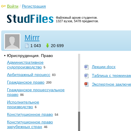
юридический университет
Войти
/
Регистрация
•
Прочее
Файловый архив студентов.
[НЕСОРТИРОВАННОЕ]
10
1327 вузов, 5478 предметов.
Государственная Итоговая
Аттестация
34
Mirrr
Производственная практика
7
1 043
20 699
Учебная практика
7
•
Юриспруденция. Право
Административное
Лекции.docx
судопроизводство
5
Арбитражный процесс
83
Таблица с терминам
Гражданское право
200
Экспертное заключе
Гражданское процессуальное
право
86
Исполнительное
производство
6
Конституционное право
54
Конституционное право
зарубежных стран
46