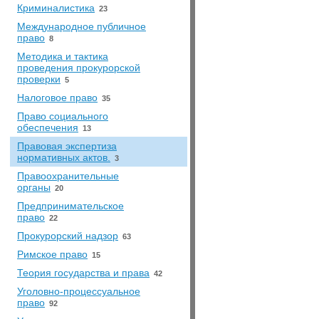
Криминалистика
23
Международное публичное
право
8
Методика и тактика
проведения прокурорской
проверки
5
Налоговое право
35
Право социального
обеспечения
13
Правовая экспертиза
нормативных актов.
3
Правоохранительные
органы
20
Предпринимательское
право
22
Прокурорский надзор
63
Римское право
15
Теория государства и права
42
Уголовно-процессуальное
право
92