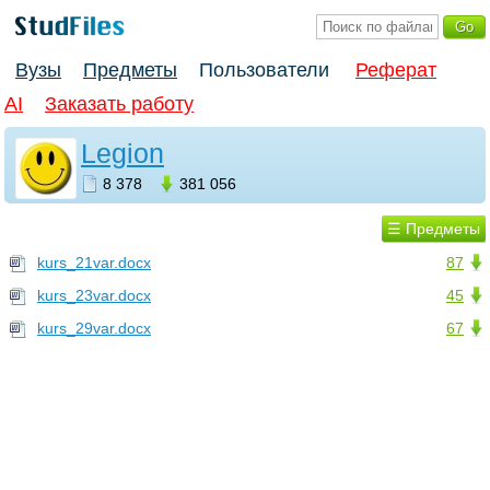
Вузы
Предметы
Пользователи
Реферат
AI
Заказать работу
Legion
8 378
381 056
☰ Предметы
kurs_21var.docx
87
kurs_23var.docx
45
kurs_29var.docx
67