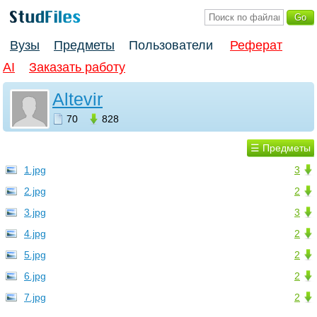
Вузы
Предметы
Пользователи
Реферат
AI
Заказать работу
Altevir
70
828
☰ Предметы
1.jpg
3
2.jpg
2
3.jpg
3
4.jpg
2
5.jpg
2
6.jpg
2
7.jpg
2