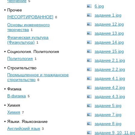
Черчение
5
6.jpg
•
Прочее
задание 1.jpg
[НЕСОРТИРОВАННОЕ]
0
задание 12.jpg
Основы инженерного
творчества
1
задание 13.jpg
Физическая культура
(Физкультура)
задание 14.jpg
1
задание 15.jpg
•
Социология. Политология
Политология
1
задание 2.1.jpg
•
Строительство
задание 2.2.jpg
Промышленное и гражданское
задание 4.1.jpg
строительство
0
задание 4.2.jpg
•
Физика
B-физика
задание 4.3.jpg
5
•
Химия
задание 5.jpg
Химия
7
задание 7.jpg
•
Языки. Языкознание
задание 8.jpg
Английский язык
3
задание 9, 10, 11.jp