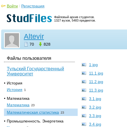
Войти
/
Регистрация
Файловый архив студентов.
1327 вузов, 5483 предметов.
Altevir
70
828
Файлы пользователя
1.jpg
Тульский Государственный
11.1.jpg
Университет
11.2.jpg
•
История
История
11.3.jpg
1
•
Математика
3.1.jpg
Математика
23
3.2.jpg
Математическая статистика
23
3.3.jpg
•
Промышленность. Энергетика
3.4.jpg