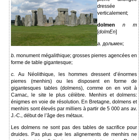
dressée
verticalement;
dolmen
n m
[
dolm
E
n
]
a.
дольмен;
b.
monument mégalithique; grosses pierres agencées en
forme de table gigantesque;
c.
Au
Néolithique, les hommes dressent d’énormes
pierres (menhirs) ou les disposent en forme de
gigantesques tables (dolmens), comme on en voit à
Carnac, le site le plus célèbre.
Menhirs et dolmens:
énigmes en voie de résolution. En Bretagne, dolmens et
menhirs sont élevés par milliers à partir de 5 000 ans av.
J.-C., début de l’âge des métaux.
Les dolmens ne sont pas des tables de sacrifice pour
druides. Pas plus que les alignements de menhirs ne