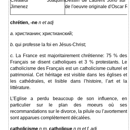
Créateur Joaquim
Dessin de Laurent Jorio sur 
Jimenez
de l'oeuvre originale d'Oscar R
chrétien, -ne
n et adj
a.
христианин; христианский;
b.
qui professe la foi en Jésus-Christ;
c.
La France est majoritairement
chrétienne: 75 % des
Français se disent catholiques et 3 % protestants. Le
catholicisme des Français est un catholicisme culturel et
patrimonial. Cet héritage est visible dans les églises et
les cathédrales, et lisible dans l’histoire, l’art et la
littérature.
L’Eglise a perdu beaucoup de son influence, en
particulier sur le plan des moeurs où ses
recommandations sur le divorce, la pilule ou l’avortement
sont apparues complètement décalées.
catholicisme
n m,
catholique
n m et f, adj