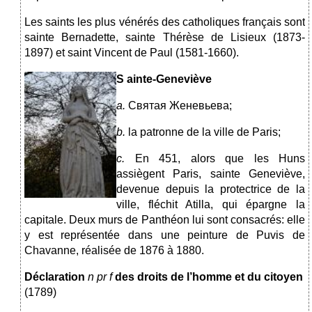
Les saints les plus vénérés des catholiques français sont
sainte Bernadette, sainte Thérèse de Lisieux (1873-
1897) et saint Vincent de Paul (1581-1660).
S
ainte-Geneviève
a.
Святая Женевьева;
b.
la patronne de la ville de Paris;
c.
En 451, alors que les Huns
assiègent Paris,
sainte Geneviève,
devenue depuis la protectrice de la
ville, fléchit Atilla, qui épargne la
capitale. Deux murs de Panthéon lui sont consacrés: elle
y est représentée dans une peinture de Puvis de
Chavanne, réalisée de 1876 à 1880.
Déclaration
n pr f
des droits de l’homme et du citoyen
(1789)