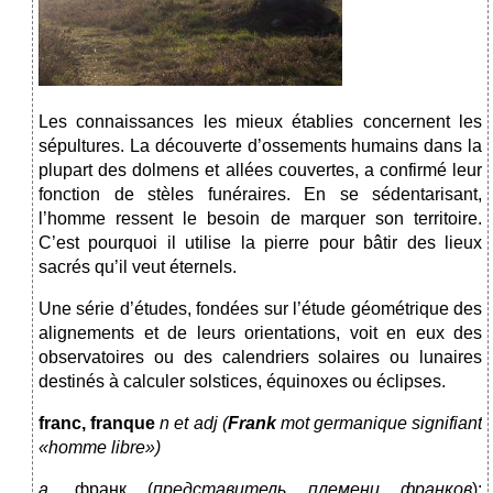
Les connaissances les mieux établies concernent les
sépultures. La découverte d’ossements humains dans la
plupart des dolmens et allées couvertes, a confirmé leur
fonction de stèles funéraires. En se sédentarisant,
l’homme ressent le besoin de marquer son territoire.
C’est pourquoi il utilise la pierre pour bâtir des lieux
sacrés qu’il veut éternels.
Une série d’études, fondées sur l’étude géométrique des
alignements et de leurs orientations, voit en eux des
observatoires ou des calendriers solaires ou lunaires
destinés à calculer solstices, équinoxes ou éclipses.
franc, franque
n et adj
(
Frank
mot germanique signifiant
«homme libre»)
a
.
франк (
представитель племени франков
);