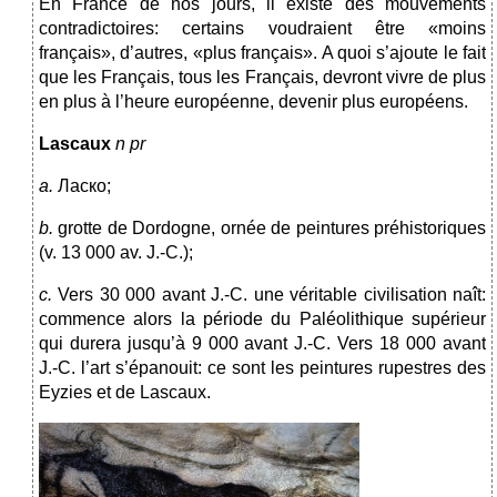
En France de nos jours, il existe des mouvements
contradictoires: certains voudraient être «moins
français», d’autres, «plus français». A quoi s’ajoute le fait
que les Français, tous les Français, devront vivre de plus
en plus à l’heure européenne, devenir plus européens.
Lascaux
n pr
a.
Ласко;
b.
grotte de Dordogne, ornée de peintures préhistoriques
(v. 13 000 av. J.-C.);
c.
Vers 30 000 avant J.-C. une véritable civilisation naît:
commence alors la période du Paléolithique supérieur
qui durera jusqu’à 9 000 avant J.-C. Vers 18 000 avant
J.-C. l’art s’épanouit: ce sont les peintures rupestres des
Eyzies et de Lascaux.