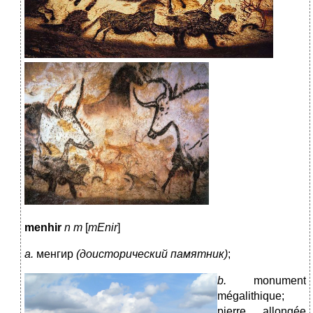
menhir
n
m
[
m
E
nir
]
a
.
менгир
(доисторический памятник)
;
b.
monument
mégalithique;
pierre allongée