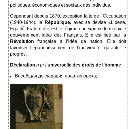
politiques, économiques et sociaux des individus.
Cependant depuis 1870, exception faite de l’Occupation
(1940-1944), la
R
é
publi
que,
avec sa devise «Liberté,
Egalité, Fraternité», est le régime qui exprime le mieux le
gouvernement idéal des Français. Elle est liéе par la
R
é
volution
française
à l’idée de nation. Elle doit
favoriser l’épanouissement de l’individu et garantir le
progrès.
Déclaration
n pr f
universelle des droits de l’homme
a
.
Всеобщая декларация прав человека;