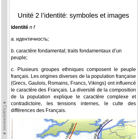
Unité 2 l’identité: symboles et images
identité
n f
a.
идентичность;
b.
caractère fondamental; traits fondamentaux d’un
peuple;
c.
Plusieurs groupes ethniques composent le peuple
français. Les origines diverses de la population française
(Grecs, Gaulois, Romains, Francs, Vikings) ont influencé
le caractère des Français. La diversité de la composition
de la population explique le caractère complexe et
►Содержание►
contradictoire, les tensions internes, le culte des
différences des Français.