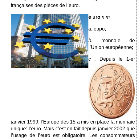
françaises des pièces de l’euro.
e
uro
n m
a.
евро;
b.
monnaie de
l’Union européenne;
c
.
Depuis le 1-er
janvier 1999, l’Europe des 15 a mis en place la monnaie
unique: l’euro. Mais c’est en fait depuis janvier 2002 que
l’usage de l’euro est obligatoire. Les consommateurs