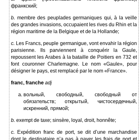
франкский;
b.
membre des peuplades germaniques qui, à la veille
des grandes invasions, occupaient les rives du Rhin et la
région maritime de la Belgique et de la Hollande;
c.
Les
Francs, peuple germanigue, vont envahir la région
parisienne. Ils parviennent à conquérir la Gaule,
repoussent les Arabes à la bataille de Poitiers en 732 et
font couronner Charlemagne. Le nom «Gaule», pour
désigner le pays, est remplacé par le nom «France».
franc, fran
сh
e
adj
вольный, свободный, свободный от
обязательств; открытый, чистосердечный,
искренний, прямой;
b.
exempt
de taxe;
sinsère, loyal, droit, honnête;
c.
Expédition franc de port, se dit d’une marchandise
dont le destinataire n’a pas à payer les frais de port et