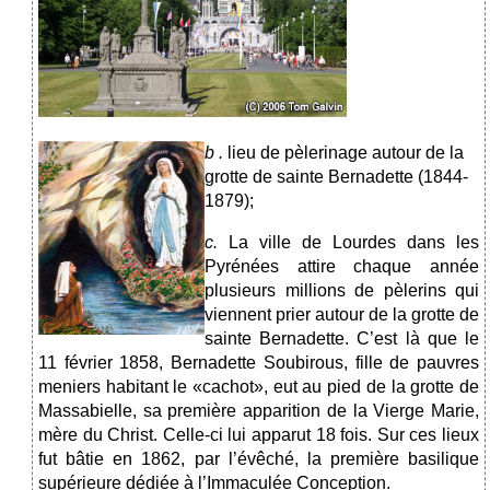
b
.
lieu de pèlerinage autour de la
grotte de sainte Bernadette (1844-
1879);
c.
La ville de Lourdes dans les
Pyrénées attire chaque année
plusieurs millions de pèlerins qui
viennent prier autour de la grotte de
sainte Bernadette. C’est là que le
11 février 1858, Bernadette Soubirous, fille de pauvres
meniers habitant le «cachot», eut au pied de la grotte de
Massabielle, sa première apparition de la Vierge Marie,
mère du Christ. Celle-ci lui apparut 18 fois. Sur ces lieux
fut bâtie en 1862, par l’évêché, la première basilique
supérieure dédiée à l’Immaculée Conception.