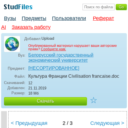
Вузы
Предметы
Пользователи
Реферат
AI
Заказать работу
Upload
Добавил:
Опубликованный материал нарушает ваши авторские
права?
Сообщите нам.
Белорусский государственный
Вуз:
экономический университет
[НЕСОРТИРОВАННОЕ]
Предмет:
Культура Франции Civilisation francaise
.doc
Файл:
Скачиваний:
12
Добавлен:
21.11.2019
Размер:
18 Мб
☆
Скачать
< Предыдущая
2 / 3
Следующая >