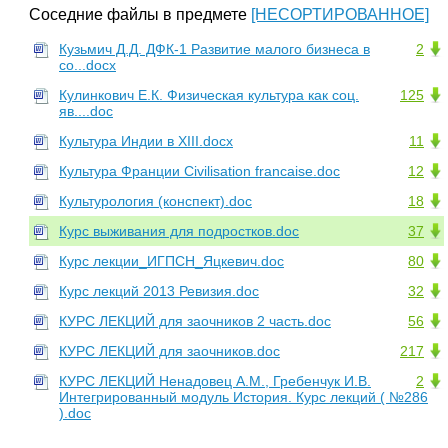
Соседние файлы в предмете
[НЕСОРТИРОВАННОЕ]
Кузьмич Д.Д. ДФК-1 Развитие малого бизнеса в
2
со...docx
Кулинкович Е.К. Физическая культура как соц.
125
яв....doc
Культура Индии в XIII.docx
11
Культура Франции Civilisation francaise.doc
12
Культурология (конспект).doc
18
Курс выживания для подростков.doc
37
Курс лекции_ИГПСН_Яцкевич.doc
80
Курс лекций 2013 Ревизия.doc
32
КУРС ЛЕКЦИЙ для заочников 2 часть.doc
56
КУРС ЛЕКЦИЙ для заочников.doc
217
КУРС ЛЕКЦИЙ Ненадовец А.М., Гребенчук И.В.
2
Интегрированный модуль История. Курс лекций ( №286
).doc