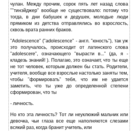
чулан. Между прочим, сорок пять лет назад слова
""тинэйджер" вообще не существовало: потому что
тогда, в дни бабушек и дедушек, молодые люди
прямиком из детства отправлялись во взрослость,
сквозь врата ранних браков.
"Adolescence" ("adolescence" - англ. "юность"), так уж
это получалось, происходит от латинского слова
"adolescere", означающего "вырасти в..." (да, я -
кладезь знаний! ). Полагаю, это означает, что ты еще
не тот человек, которым должен бы стать. Родители,
учителя, вообще все взрослые настолько заняты тем,
чтобы "формировать" тебя, что им не удается
заметить, что ты уже до определенной степени
сформирован, что ты
- личность.
Но кто эта личность? Тот ли неуклюжий мальчик или
девочка, чьи глаза все еще наполняются слезами
всякий раз, когда бранит учитель, или