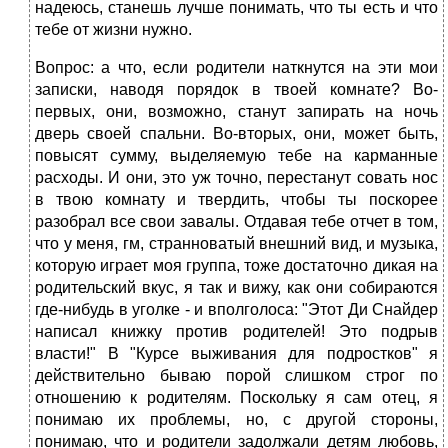
надеюсь, станешь лучше понимать, что ты есть и что
тебе от жизни нужно.
Вопрос: а что, если родители наткнутся на эти мои
записки, наводя порядок в твоей комнате? Во-
первых, они, возможно, станут запирать на ночь
дверь своей спальни. Во-вторых, они, может быть,
повысят сумму, выделяемую тебе на карманные
расходы. И они, это уж точно, перестанут совать нос
в твою комнату и твердить, чтобы ты поскорее
разобрал все свои завалы. Отдавая тебе отчет в том,
что у меня, гм, странноватый внешний вид, и музыка,
которую играет моя группа, тоже достаточно дикая на
родительский вкус, я так и вижу, как они собираются
где-нибудь в уголке - и вполголоса: "Этот Ди Снайдер
написал книжку против родителей! Это подрыв
власти!" В "Курсе выживания для подростков" я
действительно бываю порой слишком строг по
отношению к родителям. Поскольку я сам отец, я
понимаю их проблемы, но, с другой стороны,
понимаю, что и родители задолжали детям любовь,