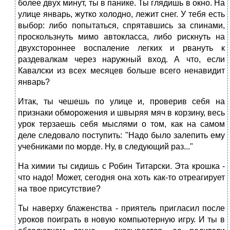
более двух минут, ты в панике. Ты глядишь в окно. На
улице январь, жутко холодно, лежит снег. У тебя есть
выбор: либо попытаться, спрятавшись за спинами,
проскользнуть мимо автокласса, либо рискнуть на
двухстороннее воспаление легких и рвануть к
раздевалкам через наружный вход. А что, если
Кавалски из всех месяцев больше всего ненавидит
январь?
Итак, ты чешешь по улице и, проверив себя на
признаки обморожения и швыряя мяч в корзину, весь
урок терзаешь себя мыслями о том, как на самом
деле следовало поступить: "Надо было залепить ему
учебниками по морде. Ну, в следующий раз..."
На химии ты сидишь с Робин Титарски. Эта крошка -
что надо! Может, сегодня она хоть как-то отреагирует
на твое присутствие?
Ты наверху блаженства - приятель пригласил после
уроков поиграть в новую компьютерную игру. И ты в