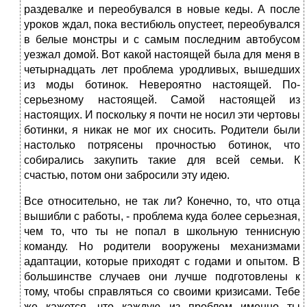
раздевалке и переобувался в новые кеды. А после
уроков ждал, пока вестибюль опустеет, переобувался
в белые монстры и с самым последним автобусом
уезжал домой. Вот какой настоящей была для меня в
четырнадцать лет проблема уродливых, вышедших
из моды ботинок. Невероятно настоящей. По-
серьезному настоящей. Самой настоящей из
настоящих. И поскольку я почти не носил эти чертовы
ботинки, я никак не мог их сносить. Родители были
настолько потрясены прочностью ботинок, что
собирались закупить такие для всей семьи. К
счастью, потом они забросили эту идею.
Все относительно, не так ли? Конечно, то, что отца
вышибли с работы, - проблема куда более серьезная,
чем то, что ты не попал в школьную теннисную
команду. Но родители вооружены механизмами
адаптации, которые приходят с годами и опытом. В
большинстве случаев они лучше подготовлены к
тому, чтобы справляться со своими кризисами. Тебе
же кажется, что каждую из проблем именно ты