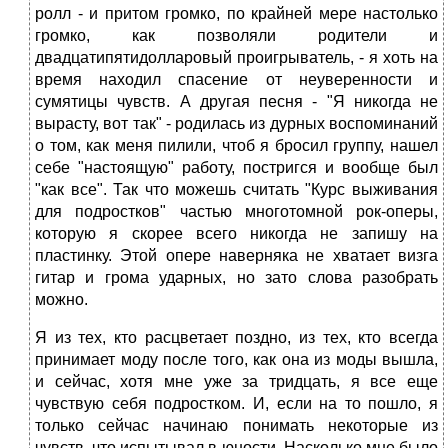
ролл - и притом громко, по крайней мере настолько
громко, как позволяли родители и
двадцатипятидолларовый проигрыватель, - я хоть на
время находил спасение от неуверенности и
сумятицы чувств. А другая песня - "Я никогда не
вырасту, вот так" - родилась из дурных воспоминаний
о том, как меня пилили, чтоб я бросил группу, нашел
себе "настоящую" работу, постригся и вообще был
"как все". Так что можешь считать "Курс выживания
для подростков" частью многотомной рок-оперы,
которую я скорее всего никогда не запишу на
пластинку. Этой опере наверняка не хватает визга
гитар и грома ударных, но зато слова разобрать
можно.
Я из тех, кто расцветает поздно, из тех, кто всегда
принимает моду после того, как она из моды вышла,
и сейчас, хотя мне уже за тридцать, я все еще
чувствую себя подростком. И, если на то пошло, я
только сейчас начинаю понимать некоторые из
чувств, что испытывал в юности. Насколько мне было