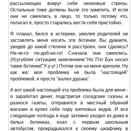
рассылающих вокруг себя неоновые стрелы.
Остальные тоже должны были это заметить. И если
они не смеялись в лицо, то только потому что,
полагал я, просто старались вести себя пристойно.
Я плакал, бился в истерике, умоляя родителей не
заставлять меня носить эти ботинки. Вы думаете,
увидев до какой степени я расстроен, они сдались?
Ни-че-го по-доб-но-го! Сначала они смеялись.
(Усугубляя ситуацию заявлением:"Но Пэт Бун носил
такие ботинки!"У-у-у! ) Потом они на меня кричали. Ну
как же: моя проблема не была "настоящей"
проблемой, я просто "валял дурака".
А вот какой настоящей эта проблема была для меня -
я заработал денег, подстригая соседские газоны и
разнося газеты, отправился в местный обувной
магазин и купил себе пару хипповых кедов. И все
следующие полгода я еще затемно уходил из дома в
белых ботинках, ехал с первым школьным
автобусом, прокрадывался к своему шкафчику в