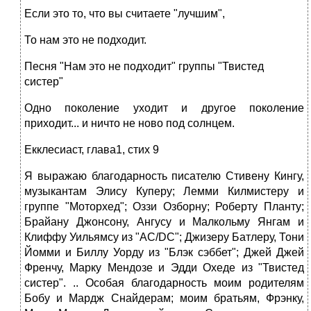
Если это то, что вы считаете "лучшим",
То нам это не подходит.
Песня "Нам это не подходит" группы "Твистед
систер"
Одно поколение уходит и другое поколение
приходит... и ничто не ново под солнцем.
Екклесиаст, глава1, стих 9
Я выражаю благодарность писателю Стивену Кингу,
музыкантам Элису Куперу; Лемми Килмистеру и
группе "Моторхед"; Оззи Озборну; Роберту Планту;
Брайану Джонсону, Ангусу и Малкольму Янгам и
Клиффу Уильямсу из "AC/DC"; Джизеру Батлеру, Тони
Йомми и Биллу Уорду из "Блэк сэббет"; Джей Джей
Френчу, Марку Мендозе и Эдди Охеде из "Твистед
систер". .. Особая благодарность моим родителям
Бобу и Мардж Снайдерам; моим братьям, Фрэнку,