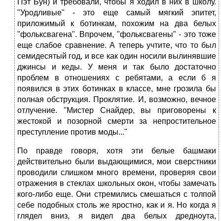
Пэт Бун) и требовали, чтобы я ходил в них в школу.
"Уродливые" - это еще самый мягкий эпитет,
приложимый к ботинкам, похожим на два белых
"фольксвагена". Впрочем, "фольксвагены" - это тоже
еще слабое сравнение. А теперь учтите, что то был
семидесятый год, и все как один носили вылинявшие
джинсы и кеды. У меня и так было достаточно
проблем в отношениях с ребятами, а если б я
появился в этих ботинках в классе, мне грозила бы
полная обструкция. Проклятие. И, возможно, вечное
отлучение. "Мистер Снайдер, вы приговорены к
жестокой и позорной смерти за непростительное
преступление против моды..."
По правде говоря, хотя эти белые башмаки
действительно были выдающимися, мои сверстники
проводили слишком много времени, проверяя свои
отражения в стеклах школьных окон, чтобы замечать
кого-либо еще. Они стремились смешаться с толпой
себе подобных столь же яростно, как и я. Но когда я
глядел вниз, я видел два белых дредноута,