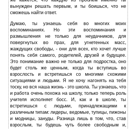
вынужден решать первым, и ты боишься, что не
сможешь найти ответ.
Думаю, ты узнаешь себя во многих моих
воспоминаниях. Но эти воспоминания и
размышления не только для неудачников, для
повергнутых во прах, для угнетенных масс,
жаждущих свободы, - они для всех, кто хочет лучше
понять себя самого, родителей, друзей и будущее.
Это понимание важно не только для подростка, оно
будет столь же ценным, когда ты вступишь во
взрослость и встретишься со многими схожими
ситуациями и людьми. Я не хочу нагонять на тебя
тоску, но вся наша жизнь - это школа. Ты узнаешь, что
и работа очень похожа на школу, только теперь роль
учителя исполняет босс. И, как и в школе, ты
встретишься с людьми, принадлежащими к
различным типам: лидеры, ведомые, тупицы, пижоны
и модницы, зануды. Разница лишь в том, что, став
взрослым, ты будешь чуть более свободным и,