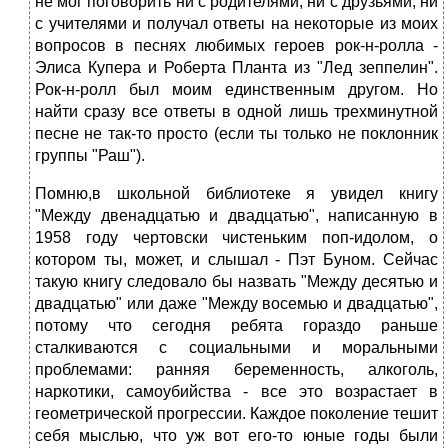
не мог поговорить ни с родителями, ни с друзьями, ни
с учителями и получал ответы на некоторые из моих
вопросов в песнях любимых героев рок-н-ролла -
Элиса Купера и Роберта Планта из "Лед зеппелин".
Рок-н-ролл был моим единственным другом. Но
найти сразу все ответы в одной лишь трехминутной
песне не так-то просто (если ты только не поклонник
группы "Раш").
Помню,в школьной библиотеке я увидел книгу
"Между двенадцатью и двадцатью", написанную в
1958 году чертовски чистеньким поп-идолом, о
котором ты, может, и слышал - Пэт Буном. Сейчас
такую книгу следовало бы назвать "Между десятью и
двадцатью" или даже "Между восемью и двадцатью",
потому что сегодня ребята гораздо раньше
сталкиваются с социальными и моральными
проблемами: ранняя беременность, алкоголь,
наркотики, самоубийства - все это возрастает в
геометрической прогрессии. Каждое поколение тешит
себя мыслью, что уж вот его-то юные годы были