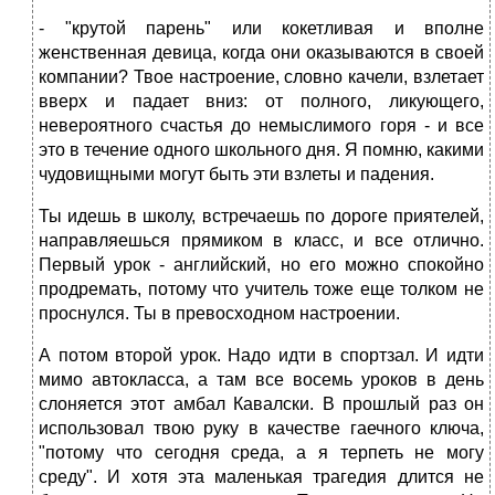
- "крутой парень" или кокетливая и вполне
женственная девица, когда они оказываются в своей
компании? Твое настроение, словно качели, взлетает
вверх и падает вниз: от полного, ликующего,
невероятного счастья до немыслимого горя - и все
это в течение одного школьного дня. Я помню, какими
чудовищными могут быть эти взлеты и падения.
Ты идешь в школу, встречаешь по дороге приятелей,
направляешься прямиком в класс, и все отлично.
Первый урок - английский, но его можно спокойно
продремать, потому что учитель тоже еще толком не
проснулся. Ты в превосходном настроении.
А потом второй урок. Надо идти в спортзал. И идти
мимо автокласса, а там все восемь уроков в день
слоняется этот амбал Кавалски. В прошлый раз он
использовал твою руку в качестве гаечного ключа,
"потому что сегодня среда, а я терпеть не могу
среду". И хотя эта маленькая трагедия длится не