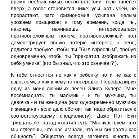
время необъяснимых несоответствий: тело тянется
вверх, а голос становится ниже; усы, хоть убей, не
прорастают, зато физиономия усыпана целым
урожаем прыщиков; к тому времени, когда ты,
наконец, начинаешь интересоваться
противоположным полом, противоположный пол
демонстрирует явную потерю интереса к тебе;
родители требуют, чтобы ты "был взрослым", требуя
одновременно, чтобы ты "прекратил изображать из
себя умника" (кто бы знал, что это означает? ).
К тебе относятся не как к ребенку, но и не как к
взрослому, а как к чему-то посередке. Перефразируя
одну из моих любимых песен Элиса Купера "Мне
восемнадцать" ты мальчик - и ты мужчина, ты
девочка - и ты женщина (или одновременно мужчина
и женщина - если дело обстоит так, надо обратиться к
соответствующему специалисту). Даже Пэт Бун
тридцать лет назад ухватил суть: "Мы чувствуем, что
мы отделены, что нас изгнали, что мы виноваты как
общность". Общество всегда загоняло юность в