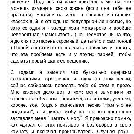
окружает. Надеюсь ты даже придешь к мысли, что
можешь изменить свою жизнь (если она тебе не
нравится). Взгляни на меня: в средних и старших
классах я был отнюдь не популярной личностью, но
зато сегодня я - звезда хэви метал-рока и вообще
невероятная знаменитость. (Но, несмотря ни на что,
я до сих пор парень скромный, да ты это и сам понял!
) Порой достаточно определить проблему и понять,
что эта проблема есть и у других парней, чтобы
сделать первый шаг к ее решению.
С годами я заметил, что буквально одержим
сложностями взросления; я пишу об этом песни,
сейчас собираюсь поведать тебе об этом в прозе.
Мне кажется дело вот в чем: меня выманили из
отрочества обманом - родители, сверстники, учителя,
короче, все. Когда я записывал песню "Нам это не
подходит", я изливал злобу на тех, кто постоянно
заставлял меня "шагать в ногу". Я прекрасно помню,
как удирал от этих призывов и разговоров в свою
комнату и включал проигрыватель. Слушая рок-н-