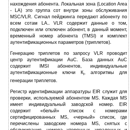
нахождения абонента. Локальная зона (Location Area
- LA) это группа сот внутри зоны обслуживания
МSС/VLR. Сигнал пейджинга передают абоненту по
всем сотам LA.. VLR содержит данные о том,
подключен или отключен абонент, в данный момент,
временный номер абонента (ТМSI) и комплект
аутентификационных параметров (триплетов).
Генерацию триплетов по запросу VLR проводит
центр аутентификации АuС. База данных АuС
содержит IMSI абонентов, индивидуальные
аутентификационные ключи К
, алгоритмы для
i
генерации триплетов.
Регистр идентификации аппаратуры ЕIR служит для
проверки, используемой абонентом МS. Каждая МS
имеет индивидуальный заводской номер. ЕIR
содержит «белый» список с номерами
сертифицированных МS, «черный» список, где
перечислены заводские номера МS, снятых с
обслуживания, номера утерянных, украденных и