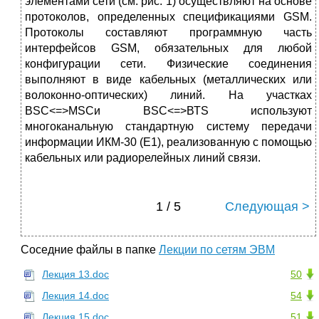
элементами сети (см. рис. 1) осуществляют на основе
протоколов, определенных спецификациями GSМ.
Протоколы составляют программную часть
интерфейсов GSМ, обязательных для любой
конфигурации сети. Физические соединения
выполняют в виде кабельных (металлических или
волоконно-оптических) линий. На участках
ВSС<=>МSСи ВSС<=>ВТS используют
многоканальную стандартную систему передачи
информации ИКМ-30 (Е1), реализованную с помощью
кабельных или радиорелейных линий связи.
1 / 5
Следующая >
Соседние файлы в папке
Лекции по сетям ЭВМ
Лекция 13.doc
50
Лекция 14.doc
54
Лекция 15.doc
51