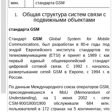
мин.
стандарта GSM
Общая структура систем связи с
подвижными объектами
стандарта GSM
Стандарт
GSM
:
Global
System
for
Mobile
Communications
, был разработан в 80-е годы под
эгидой Европейского института стандартов по
телекоммуникациям (ЕТSI) и принят в 1989 г. как
первый единый общеевропейский стандарт
цифровой сотовой связи. С 1992 г. началось
развертывание сетей GSМ в Европе, с 1994 г. в
России.
По данным Международного союза операторов GSМ,
присоединившихся к МоU (
Memorandum
of
Understanding
), на 1 июня 2002 г. сети
СSМ-900/1800/1900 обслуживали 684 млн.
пользователей в 172 странах на 5 континентах, что