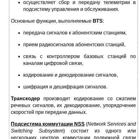
осуществляет сбор и передачу телеметрии в
подсистему управления и обслуживания.
Основные функции, выполняемые
ВТ
S
:
передача сигналов к абонентским станциям,
прием радиосигналов абонентских станций,
связь с контроллером базовых станций по
каналам цифровой связи,
кодирование и декодирование сигналов,
шифрация и дешифрация сигналов.
Транскодер
производит кодирование со сжатием
речевых сигналов, их декодирование, упорядочение
скоростей при передаче данных.
Подсистема коммутации
N
SS
(
N
etwork
Services
and
Switching
Subsystem
) состоит из одного или
нескольких центров коммутации подвижной связи