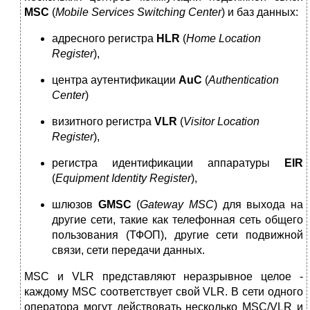
М
S
С
(
Mobile
Services
Switching
Center
) и баз данных:
адресного регистра
Н
LR
(
Home Location
Register
),
центра аутентификации
А
u
С
(
Authentication
Center
)
визитного регистра
VLR
(
Visitor Location
Register
),
регистра идентификации аппаратуры
Е
IR
(
Equipment
Identity
Register
),
шлюзов
GMS
С
(
Gateway
MSC
) для выхода на
другие сети, такие как телефонная сеть общего
пользования (ТФОП), другие сети подвижной
связи, сети передачи данных.
МSС и VLR представляют неразрывное целое -
каждому МSС соответствует свой VLR. В сети одного
оператора могут действовать несколько МSС/VLR и