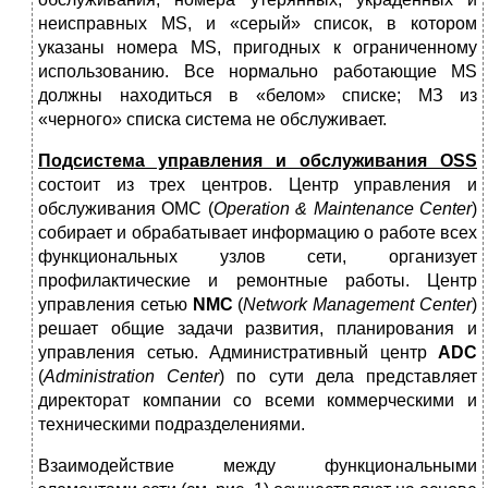
неисправных МS, и «серый» список, в котором
указаны номера МS, пригодных к ограниченному
использованию. Все нормально работающие МS
должны находиться в «белом» списке; МЗ из
«черного» списка система не обслуживает.
Подсистема управления и обслуживания
О
SS
состоит из трех центров. Центр управления и
обслуживания ОМС (
Operation
&
Maintenance
Center
)
собирает и обрабатывает информацию о работе всех
функциональных узлов сети, организует
профилактические и ремонтные работы. Центр
управления сетью
N
MC
(
N
etwork
Management
Center
)
решает общие задачи развития, планирования и
управления сетью. Административный центр
AD
С
(
Administration
Center
) по сути дела представляет
директорат компании со всеми коммерческими и
техническими подразделениями.
Взаимодействие между функциональными