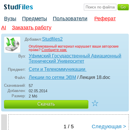
Вузы
Предметы
Пользователи
Реферат
AI
Заказать работу
Studfiles2
Добавил:
Опубликованный материал нарушает ваши авторские
права?
Сообщите нам.
Уфимский Государственный Авиационный
Вуз:
Технический Университет
Сети и Телекоммуникации
Предмет:
Лекции по сетям ЭВМ
/ Лекция 18
.doc
Файл:
Скачиваний:
57
Добавлен:
02.05.2014
Размер:
2 Мб
☆
Скачать
1 / 5
Следующая >