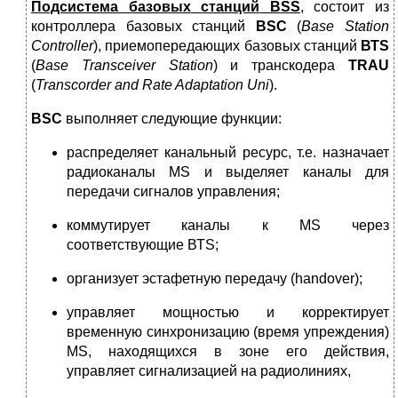
Подсистема базовых
станций
В
SS
, состоит из
контроллера базовых станций
В
S
С
(
Base
Station
Controller
), приемопередающих базовых станций
ВТ
S
(
Base
Transceiver
Station
) и транскодера
Т
RAU
(
Transcorder
and
Rate
Adaptation
Uni
).
В
S
С
выполняет следующие функции:
распределяет канальный ресурс, т.е. назначает
радиоканалы МS и выделяет каналы для
передачи сигналов управления;
коммутирует каналы к МS через
соответствующие ВТS;
организует эстафетную передачу (handover);
управляет мощностью и корректирует
временную синхронизацию (время упреждения)
МS, находящихся в зоне его действия,
управляет сигнализацией на радиолиниях,