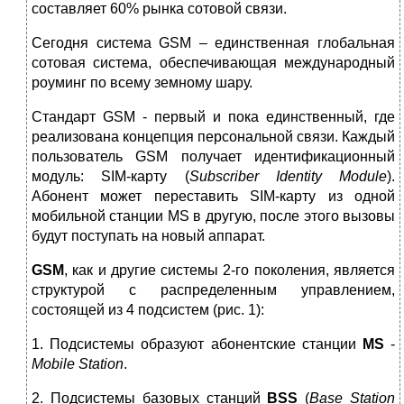
составляет 60% рынка сотовой связи.
Сегодня система GSМ – единственная глобальная
сотовая система, обеспечивающая международный
роуминг по всему земному шару.
Стандарт GSМ - первый и пока единственный, где
реализована концепция персональной связи. Каждый
пользователь GSМ получает идентификационный
модуль: SIМ-карту (
Subscriber
Identity
Module
).
Абонент может переставить SIМ-карту из одной
мобильной станции МS в другую, после этого вызовы
будут поступать на новый аппарат.
GS
М
, как и другие системы 2-го поколения, является
структурой с распределенным управлением,
состоящей из 4 подсистем (рис. 1):
1. Подсистемы образуют абонентские станции
М
S
-
Mobile
Station
.
2. Подсистемы базовых
станций
В
SS
(
Base Station