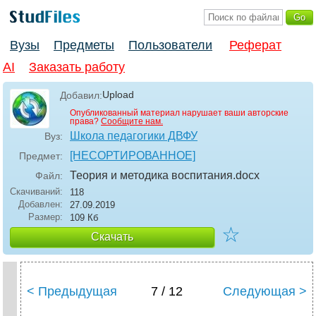
Вузы
Предметы
Пользователи
Реферат
AI
Заказать работу
Upload
Добавил:
Опубликованный материал нарушает ваши авторские
права?
Сообщите нам.
Школа педагогики ДВФУ
Вуз:
[НЕСОРТИРОВАННОЕ]
Предмет:
Теория и методика воспитания
.docx
Файл:
Скачиваний:
118
Добавлен:
27.09.2019
Размер:
109 Кб
☆
Скачать
< Предыдущая
7 / 12
Следующая >