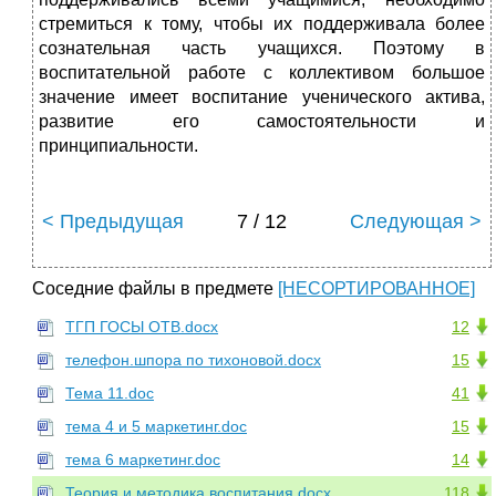
стремиться к тому, чтобы их поддерживала более
сознательная часть учащихся. Поэтому в
воспитательной работе с коллективом большое
значение имеет воспитание ученического актива,
развитие его самостоятельности и
принципиальности.
< Предыдущая
7 / 12
Следующая >
Соседние файлы в предмете
[НЕСОРТИРОВАННОЕ]
ТГП ГОСЫ ОТВ.docx
12
телефон.шпора по тихоновой.docx
15
Тема 11.doc
41
тема 4 и 5 маркетинг.doc
15
тема 6 маркетинг.doc
14
Теория и методика воспитания.docx
118