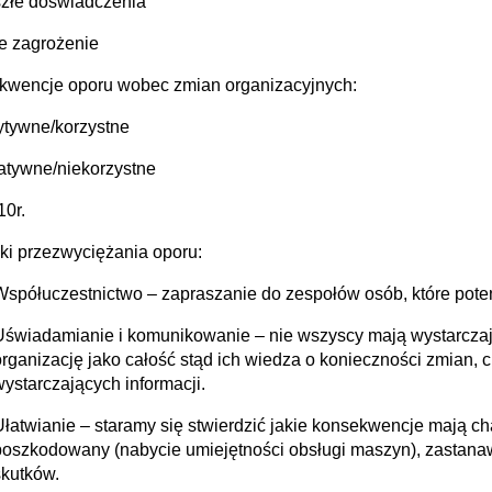
szłe doświadczenia
ne zagrożenie
kwencje oporu wobec zmian organizacyjnych:
ytywne/korzystne
atywne/niekorzystne
10r.
ki przezwyciężania oporu:
Współuczestnictwo – zapraszanie do zespołów osób, które pote
Uświadamianie i komunikowanie – nie wszyscy mają wystarczają
rganizację jako całość stąd ich wiedza o konieczności zmian, ci 
wystarczających informacji.
Ułatwianie – staramy się stwierdzić jakie konsekwencje mają ch
poszkodowany (nabycie umiejętności obsługi maszyn), zastana
skutków.