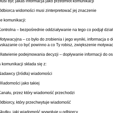
Musi być jakaś informacja jako przedmiot komunikacji
Odbiorca widomości musi zinterpretować jej znaczenie
e komunikacji:
Kontrolna – bezpośrednie oddziaływanie na tego co podjął dział
Motywacyjna – co było do zrobienia i jego wyniki, informacja
wskazanie co być powinno a co Ty robisz, zwiększenie motywac
Ułatwienie podejmowania decyzji – dopływanie informacji do os
 komunikacji składa się z:
Nadawcy (źródła) wiadomości
Wiadomości jako takiej
Kanału, przez który wiadomość przechodzi
Odbiorcy, który przechwytuje wiadomość
Skutku, jaki wiadomość wywołuje u odbiorcy