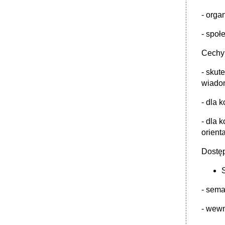
- orga
- społ
Cechy 
- skut
wiado
- dla 
- dla 
orient
Dostęp
- sema
- wewn