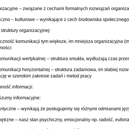
nizacyjne – związane z cechami formalnych rozwiązań organiz
eczno – kulturowe – wynikające z cech środowiska społecznego
struktury organizacyjnej:
eczność komunikacji tym większe, im mniejsza organizacyjna (m
mości:
komunikacji wertykalnej – struktura smukła, wydłużają czas przesy
komunikacji horyzontalnej – struktura zadaniowa, im słabiej roz
ację w szerokim zakresie zadań i metod pracy
ność informacji:
Szumy informacyjne:
ntyczne – wynikają że posługujemy się różnymi odmianami języ
ętrzne – nasz stan psychiczny, emocjonalny np. radość, eufori