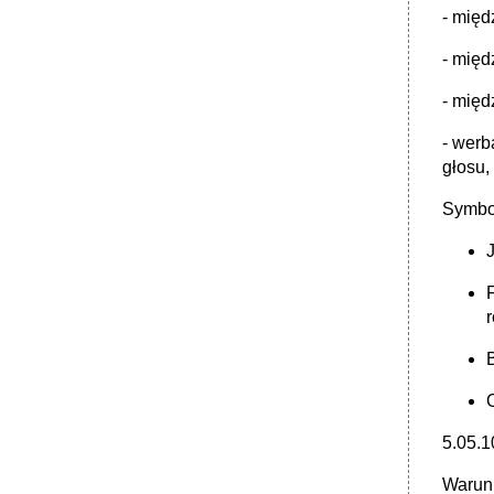
- międ
- międ
- międ
- werb
głosu,
Symbol
F
5.05.1
Warunk