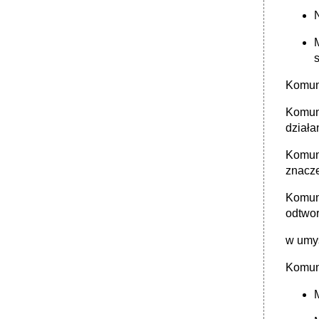
Komuni
Komuni
działa
Komuni
znacze
Komuni
odtwor
w umy
Komun