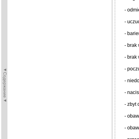
- odmi
- uczuc
- bari
- brak
- brak
- pocz
◄Содержание◄
- nied
- naci
- zbyt
- obaw
- obaw