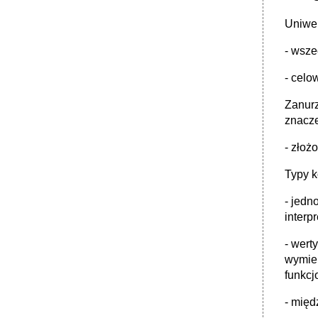
Uniwer
- wsze
- celo
Zanurz
znacz
- złoż
Typy k
- jedn
interpr
- wert
wymien
funkcj
- międ