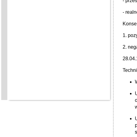
- prze
- real
Konse
1. poz
2. neg
28.04.
Techni
o