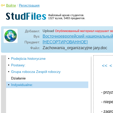
Войти
/
Регистрация
Файловый архив студентов.
1327 вузов, 5483 предметов.
Upload
Добавил:
Опубликованный материал нарушает в
Восточноевропейский национальный 
Вуз:
[НЕСОРТИРОВАННОЕ]
Предмет:
Zachowania_organizacyjne jary
.doc
Файл:
•
Podejścia historyczne
•
Postawy:
<<
<
•
Grupa robocza Zespół roboczy
Działanie
•
Indywidualne:
- przy
- niep
- zagr