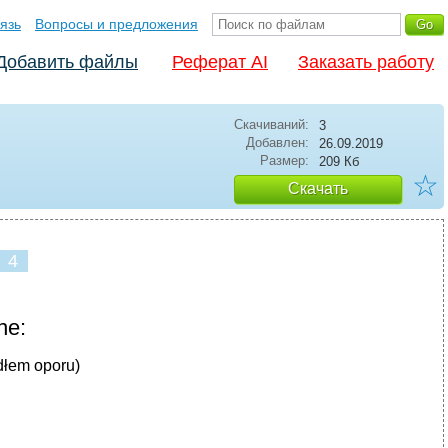
язь
Вопросы и предложения
Добавить файлы
Реферат AI
Заказать работу
Скачиваний:
3
Добавлен:
26.09.2019
Размер:
209 Кб
☆
Скачать
4
ne:
dłem oporu)