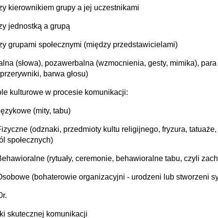
zy kierownikiem grupy a jej uczestnikami
zy jednostką a grupą
zy grupami społecznymi (między przedstawicielami)
alna (słowa), pozawerbalna (wzmocnienia, gesty, mimika), para
 przerywniki, barwa głosu)
e kulturowe w procesie komunikacji:
Językowe (mity, tabu)
izyczne (odznaki, przedmioty kultu religijnego, fryzura, tatuaże
ról społecznych)
Behawioralne (rytuały, ceremonie, behawioralne tabu, czyli za
Osobowe (bohaterowie organizacyjni - urodzeni lub stworzeni sy
0r.
i skutecznej komunikacji