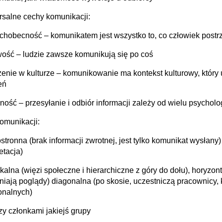
salne cechy komunikacji:
chobecność – komunikatem jest wszystko to, co człowiek postr
wość – ludzie zawsze komunikują się po coś
enie w kulturze – komunikowanie ma kontekst kulturowy, który
eń
oność – przesyłanie i odbiór informacji zależy od wielu psycho
omunikacji:
ostronna (brak informacji zwrotnej, jest tylko komunikat wysłan
etacja)
ykalna (więzi społeczne i hierarchiczne z góry do dołu), horyz
iają poglądy) diagonalna (po skosie, uczestniczą pracownicy, 
onalnych)
zy członkami jakiejś grupy