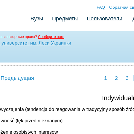
FAQ
Обратная св
Вузы
Предметы
Пользователи
аши авторские права?
Сообщите нам.
университет им. Леси Украинки
 Предыдущая
1
2
3
Indywidual
zwyczajenia (tendencja do reagowania w tradycyjny sposób źró
ewność (lęk przed nieznanym)
ożenie osobistych interesów