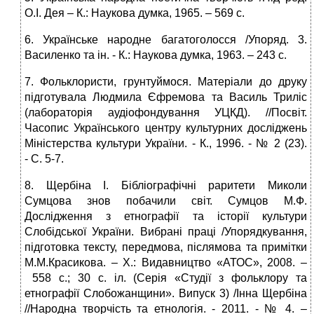
О.І. Дея – К.: Наукова думка, 1965. – 569 с.
6. Українське народне багатоголосся /Упоряд. 3.
Василенко та ін. ‑ К.: Наукова думка, 1963. – 243 с.
7. Фольклористи, грунтуймося. Матеріали до друку
підготувала Людмила Єфремова та Василь Триліс
(лабораторія аудіофондування УЦКД). //Посвіт.
Часопис Українського центру культурних досліджень
Міністерства культури України. ‑ К., 1996. ‑ № 2 (23).
‑ С. 5‑7.
8. Щербіна І. Бібліографічні раритети Миколи
Сумцова знов побачили світ. Сумцов М.Ф.
Дослідження з етнографії та історії культури
Слобідської України. Вибрані праці /Упорядкування,
підготовка тексту, передмова, післямова та примітки
М.М.Красикова. – Х.: Видавництво «АТОС», 2008. –
558 с.; 30 с. іл. (Серія «Студії з фольклору та
етнографії Слобожанщини». Випуск 3) /Інна Щербіна
//Народна творчість та етнологія. ‑ 2011. ‑ № 4. –