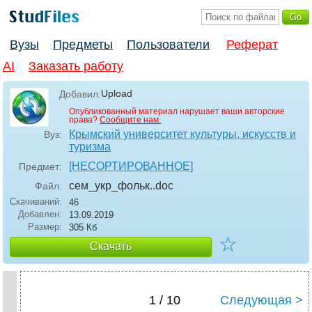
Вузы
Предметы
Пользователи
Реферат
AI
Заказать работу
Upload
Добавил:
Опубликованный материал нарушает ваши авторские
права?
Сообщите нам.
Крымский университет культуры, искусств и
Вуз:
туризма
[НЕСОРТИРОВАННОЕ]
Предмет:
сем_укр_фольк.
.doc
Файл:
Скачиваний:
46
Добавлен:
13.09.2019
Размер:
305 Кб
☆
Скачать
1 / 10
Следующая >