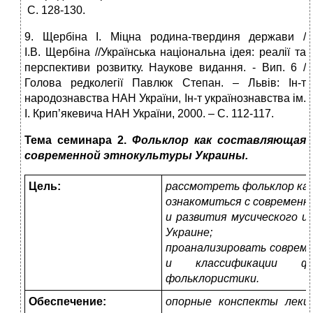
С. 128‑130.
9. Щербіна І. Міцна родина-твердиня держави /
І.В. Щербіна //Українська національна ідея: реалії та
перспективи розвитку. Наукове видання. ‑ Вип. 6 /
Голова редколегії Павлюк Степан. – Львів: Ін-т
народознавства НАН України, Ін-т українознавства ім.
І. Крип’якевича НАН України, 2000. – С. 112‑117.
Тема семинара 2.
Фольклор как составляющая
современной этнокультуры Украины.
Цель:
рассмотреть фольклор ка
ознакомиться с современн
и развития мусического и
Украине;
проанализировать совреме
и классификации фо
фольклористики.
Обеспечение:
опорные конспекты лекци