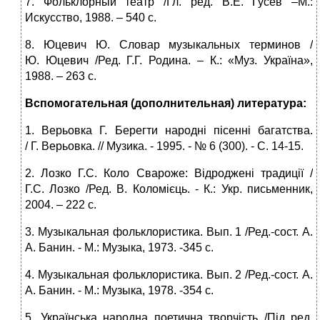
7. Фольклорный театр /Гл. ред. В.Е. Гусев –М.:
Искусство, 1988. – 540 с.
8. Юцевич Ю. Словар музыкальных терминов /
Ю. Юцевич /Ред. Г.Г. Родина. – К.: «Муз. Україна»,
1988. – 263 с.
Вспомогательная (дополнительная) литература:
1. Верьовка Г. Берегти народні пісенні багатства.
/ Г. Верьовка. // Музика. ‑ 1995. ‑ № 6 (300). ‑ С. 14‑15.
2. Лозко Г.С. Коло Свароже: Відроджені традиції /
Г.С. Лозко /Ред. В. Коломієць. ‑ К.: Укр. письменник,
2004. – 222 с.
3. Музыкальная фольклористика. Вып. 1 /Ред.-сост. А.
А. Банин. ‑ М.: Музыка, 1973. ‑345 с.
4. Музыкальная фольклористика. Вып. 2 /Ред.-сост. А.
А. Банин. ‑ М.: Музыка, 1978. ‑354 с.
5. Українська народна поетична творчість /Під ред.