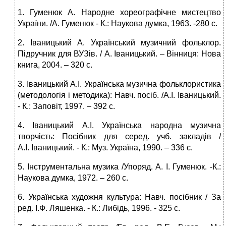
1. Гуменюк А. Народне хореографічне мистецтво
України. /А. Гуменюк ‑ К.: Наукова думка, 1963. ‑280 с.
2. Іваницький А. Український музичний фольклор.
Підручник для ВУЗів. / А. Іваницький. – Вінниця: Нова
книга, 2004. – 320 с.
3. Іваницький А.І. Українська музична фольклористика
(методологія і методика): Навч. посіб. /А.І. Іваницький.
‑ К.: Заповіт, 1997. – 392 с.
4. Іваницький А.І. Українська народна музична
творчість: Посібник для серед. учб. закладів /
А.І. Іваницький. ‑ К.: Муз. Україна, 1990. – 336 с.
5. Інструментальна музика /Упоряд. А. І. Гуменюк. ‑К.:
Наукова думка, 1972. – 260 с.
6. Українська художня культура: Навч. посібник / За
ред. І.Ф. Ляшенка. ‑ К.: Либідь, 1996. ‑ 325 с.