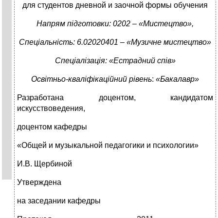
для студентов
дневной и заочной формы обучения
Напрям підготовки:
0202 – «
Мистецтво
»,
Спеціальність:
6.020204
01
– «
Музичне мистецтво
»
Спеціалізація: «Естрадний спів»
Освітньо-кваліфікаційний рівень
:
«Бакалавр»
Разработана доцентом, кандидатом
искусствоведения,
доцентом кафедры
«Общей и музыкальной педагогики и психологии»
И.В. Щербиной
Утверждена
на заседании кафедры