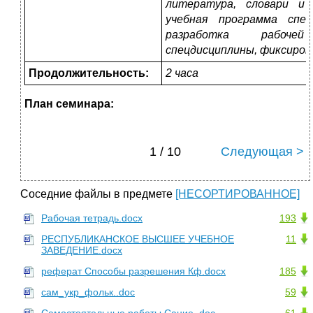
литература, словари и 
учебная программа спец
разработка рабоче
спецдисциплины, фиксиров
Продолжительность:
2 часа
План семинара:
1 / 10
Следующая >
Соседние файлы в предмете
[НЕСОРТИРОВАННОЕ]
Рабочая тетрадь.docx
193
РЕСПУБЛИКАНСКОЕ ВЫСШЕЕ УЧЕБНОЕ
11
ЗАВЕДЕНИЕ.docx
реферат Способы разрешения Кф.docx
185
сам_укр_фольк..doc
59