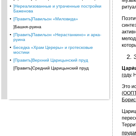
Музык
•
]Нереализованные и утраченные постройки
ритуа
Баженова
Поэти
•
[Править]Павильон «Миловида»
синте
]Башня-руина
актив
•
[Править]Павильон «Нерастанкино» и арка-
мелоди
руина
котор
•
Беседка «Храм Цереры» и гротесковые
мостики
2. 
•
[Править]Верхний Царицынский пруд
[Править]Средний Царицынский пруд
Цари
году
. 
Это и
(ООПТ
Борис
Цариц
перес
Терри
пруда