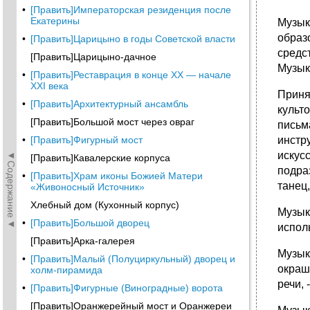
•
[Править]Императорская резиденция после
Екатерины
Музык
образ
•
[Править]Царицыно в годы Советской власти
средс
[Править]Царицыно-дачное
Музык
•
[Править]Реставрация в конце XX — начале
XXI века
Приня
•
[Править]Архитектурный ансамбль
культ
[Править]Большой мост через овраг
письм
•
[Править]Фигурный мост
инстр
◄Содержание◄
искус
[Править]Кавалерские корпуса
подраз
•
[Править]Храм иконы Божией Матери
танец,
«Живоносный Источник»
Хлебный дом (Кухонный корпус)
Музык
•
[Править]Большой дворец
испол
[Править]Арка-галерея
Музык
•
[Править]Малый (Полуциркульный) дворец и
окраш
холм-пирамида
речи, 
•
[Править]Фигурные (Виноградные) ворота
[Править]Оранжерейный мост и Оранжереи