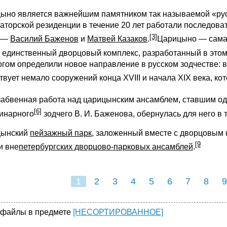
ыно является важнейшим памятником так называемой «русс
аторской резиденции в течение 20 лет работали последова
[3]
и —
Василий Баженов
и
Матвей Казаков
.
Царицыно — самая
 единственный дворцовый комплекс, разработанный в этом
огом определили новое направление в русском зодчестве: 
твует немало сооружений конца XVIII и начала XIX века, к
абвенная работа над царицынским ансамблем, ставшим одн
[6]
инарного
зодчего В. И. Баженова, обернулась для него в
цынский
пейзажный парк
, заложенный вместе с дворцовым 
[9
и вне
петербургских дворцово-парковых ансамблей
.
1
2
3
4
5
6
7
8
9
16
17
18
 файлы в предмете
[НЕСОРТИРОВАННОЕ]