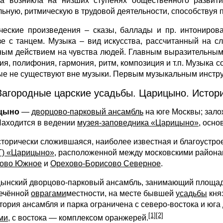
а возникла на низших ступенях общественного развит
льную, ритмическую в трудовой деятельности, способствуя
ческие произведения – сказы, баллады и пр. интониров
зе с танцем. Музыка – вид искусства, рассчитанный на 
ным действием на чувства людей. Главным выразительным
я, полифония, гармония, ритм, композиция и т.п. Музыка со
ые не существуют вне музыки. Первым музыкальным инстру
Загородные царские усадьбы. Царицыно. Истори
́цыно
—
дворцово-парковый ансамбль
на юге Москвы; зал
Находится в ведении
музея-заповедника «Царицыно»
, осно
сторически сложившаяся, наиболее известная и благоустро
) «Царицыно»
, расположенной между московскими район
ово Южное
и
Орехово-Борисово Северное
.
ынский дворцово-парковый ансамбль, занимающий площадь
ечённой
оврагами
местности, на месте бывшей
усадьбы
кня
тория ансамбля и парка ограничена с северо-востока и юга
[1][2]
ми
, с востока — комплексом оранжерей.