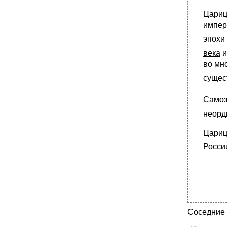
Цариц
импер
эпох
века
и
во мн
сущес
Самоз
неорд
Цари
Росси
Соседние