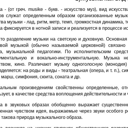
а - (от греч. musike - букв. - искусство муз), вид искус
ов служат определенным образом организованные музык
тва музыки - лад, ритм, метр, темп, громкостная динамика,
а фиксируется в нотной записи и реализуется в процессе и
то разделение музыки на светскую и духовную. Основная 
овой музыкой (обычно называемой церковной) связано 
а, музыкальной педагогики. По исполнительским средс
ументальную и вокально-инструментальную. Музыка н
ством, кино. Различают музыку одноголосную (монодия
деляется: на роды и виды - театральная (опера, и т. п.), с
 марш, симфония, сюита, соната и др.
альным произведениям свойственны определенные, отн
ьзует, в качестве средства воплощения действительности и 
а в звуковых образах обобщенно выражает существенн
енная чувством идея, выражаемые через звуки особого р
- такова природа музыкального образа.