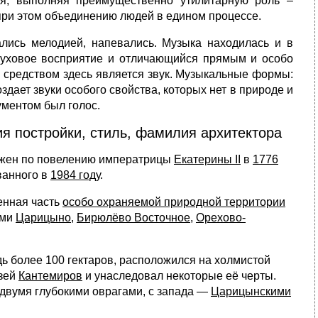
ия, выполняя преимущественно утилитарную роль –
 при этом объединению людей в едином процессе.
ались мелодией, напевались. Музыка находилась и в
слуховое восприятие и отличающийся прямым и особо
 средством здесь является звук. Музыкальные формы:
здает звуки особого свойства, которых нет в природе и
ментом был голос.
я постройки, стиль, фамилия архитектора
ожен по повелению императрицы
Екатерины II
в
1776
ванного в
1984 году
.
енная часть
особо охраняемой природной территории
ами
Царицыно
,
Бирюлёво Восточное
,
Орехово-
 более 100 гектаров, расположился на холмистой
зей
Кантемиров
и унаследовал некоторые её черты.
 двумя глубокими оврагами, с запада —
Царицынскими