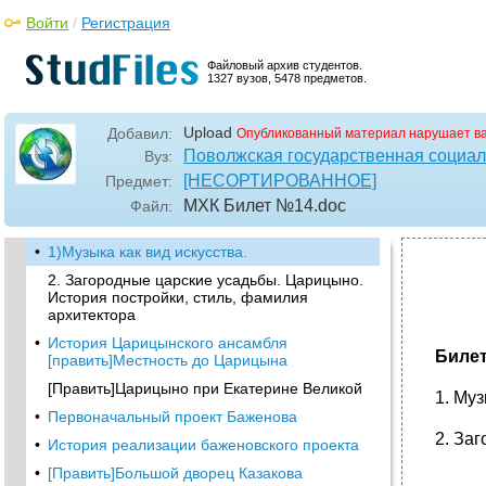
Войти
/
Регистрация
Файловый архив студентов.
1327 вузов, 5478 предметов.
Upload
Добавил:
Опубликованный материал нарушает в
Поволжская государственная социал
Вуз:
[НЕСОРТИРОВАННОЕ]
Предмет:
МХК Билет №14
.doc
Файл:
•
1)Музыка как вид искусства.
2. Загородные царские усадьбы. Царицыно.
История постройки, стиль, фамилия
архитектора
•
История Царицынского ансамбля
Билет
[править]Местность до Царицына
[Править]Царицыно при Екатерине Великой
1. Муз
•
Первоначальный проект Баженова
2. За
•
История реализации баженовского проекта
•
[Править]Большой дворец Казакова