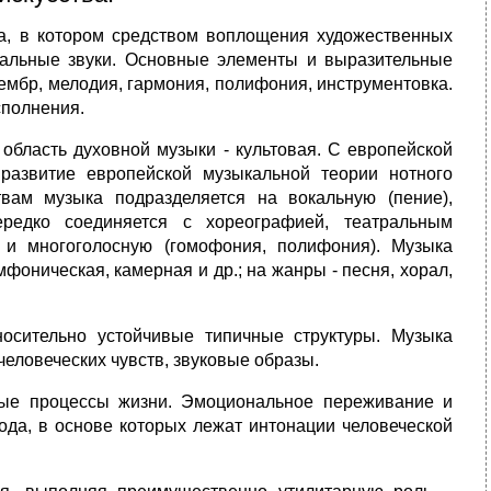
ства, в котором средством воплощения художественных
альные звуки. Основные элементы и выразительные
 тембр, мелодия, гармония, полифония, инструментовка.
сполнения.
область духовной музыки - культовая. С европейской
развитие европейской музыкальной теории нотного
твам музыка подразделяется на вокальную (пение),
ередко соединяется с хореографией, театральным
) и многоголосную (гомофония, полифония). Музыка
имфоническая, камерная и др.; на жанры - песня, хорал,
осительно устойчивые типичные структуры. Музыка
человеческих чувств, звуковые образы.
ые процессы жизни. Эмоциональное переживание и
ода, в основе которых лежат интонации человеческой