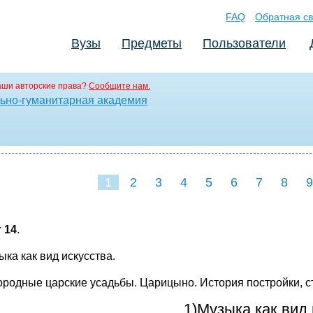
FAQ
Обратная св
Вузы
Предметы
Пользователи
аши авторские права?
Сообщите нам.
ьно-гуманитарная академия
1
2
3
4
5
6
7
8
9
16
17
18
 14
.
ыка как вид искусства.
городные царские усадьбы. Царицыно. История постройки, 
1)Музыка как вид 