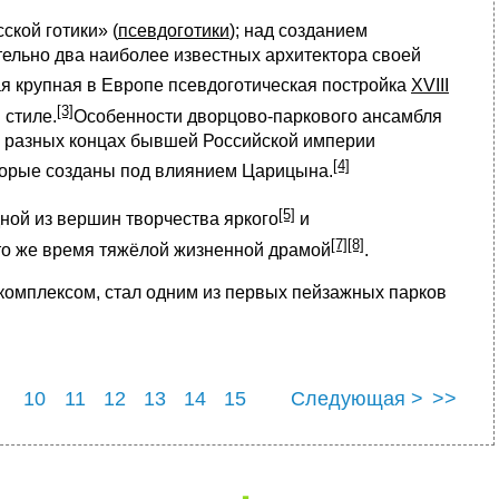
кой готики» (
псевдоготики
); над созданием
тельно два наиболее известных архитектора своей
 крупная в Европе псевдоготическая постройка
XVIII
[3]
 стиле.
Особенности дворцово-паркового ансамбля
в разных концах бывшей Российской империи
[4]
оторые созданы под влиянием Царицына.
[5]
ой из вершин творчества яркого
и
[7][8]
 то же время тяжёлой жизненной драмой
.
комплексом, стал одним из первых пейзажных парков
10
11
12
13
14
15
Следующая >
>>
19