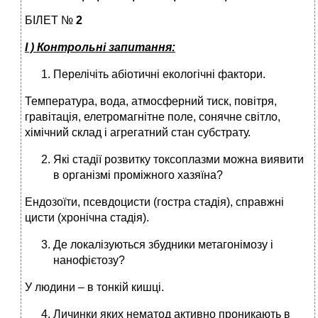
БІЛЕТ №
2
І ) Контрольні запитання:
Перелічіть абіотичні екологічні фактори.
Температура, вода, атмосферний тиск, повітря,
гравітація, елетромагнітне поле, сонячне світло,
хімічний склад і агрегатний стан субстрату.
Які стадії розвитку токсоплазми можна виявити
в організмі проміжного хазяїна?
Ендозоїти, псевдоцисти (гостра стадія), справжні
цисти (хронічна стадія).
Де локалізуються збудники метагонімозу і
нанофієтозу?
У людини – в тонкій кишці.
Личинки яких нематод активно проникають в