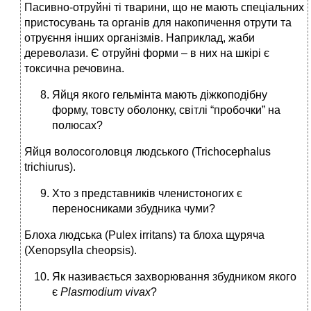
Пасивно-отруйні ті тварини, що не мають спеціальних
пристосувань та органів для накопичення отрути та
отруєння інших організмів. Наприклад, жаби
дереволази. Є отруйні форми – в них на шкірі є
токсична речовина.
Яйця якого гельмінта мають діжкоподібну
форму, товсту оболонку, світлі “пробочки” на
полюсах?
Яйця волосоголовця людського (Trichocephalus
trichiurus).
Хто з представників членистоногих є
переносниками збудника чуми?
Блоха людська (Pulex irritans) та блоха щуряча
(Xenopsylla cheopsis).
Як називається захворювання збудником якого
є
Plasmodium
vivax
?