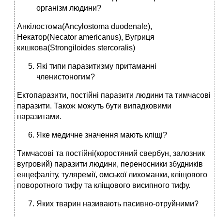
організм людини?
Анкілостома(Ancylostoma duodenale),
Некатор(Necator americanus), Вугриця
кишкова(Strongiloides stercoralis)
Які типи паразитизму притаманні
членистоногим?
Ектопаразити, постійні паразити людини та тимчасові
паразити. Також можуть бути випадковими
паразитами.
Яке медичне значення мають кліщі?
Тимчасові та постійні(коростяний свербун, залозник
вугровий) паразити людини, переносники збудників
енцефаліту, туляремії, омської лихоманки, кліщового
поворотного тифу та кліщового висипного тифу.
Яких тварин називають пасивно-отруйними?