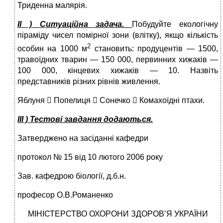
Триденна малярія.
ІІ ) Ситуаційна задача.
Побудуйте екологічну
піраміду чисел помірної зони (влітку), якщо кількість
2
особин на 1000 м
становить: продуцентів — 1500,
травоїдних тварин — 150 000, первинних хижаків —
100 000, кінцевих хижаків — 10. Назвіть
представників різних рівнів живлення.
Яблуня  Попелиця  Сонечко  Комахоїдні птахи.
ІІІ ) Тестові завдання додаються.
Затверджено на засіданні кафедри
протокол № 15 від 10 лютого 2006 року
Зав. кафедрою біології, д.б.н.
професор О.В.Романенко
МІНІСТЕРСТВО ОХОРОНИ ЗДОРОВ’Я УКРАЇНИ