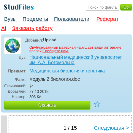
Вузы
Предметы
Пользователи
Реферат
AI
Заказать работу
Upload
Добавил:
Опубликованный материал нарушает ваши авторские
права?
Сообщите нам.
Национальный медицинский университет
Вуз:
им. А.А. Богомольца
Медицинская биология и генетика
Предмет:
модуль 2 биология
.doc
Файл:
Скачиваний:
74
Добавлен:
27.10.2018
Размер:
306 Кб
☆
Скачать
1 / 15
Следующая >