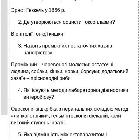
Эрнст Геккель у 1866 р.
Де утворюються ооцисти токсоплазми?
В епітелії тонкої кишки
Назвіть проміжних і остаточних хазяїв
нанофієтозу.
Проміжний – черевоногі молюски; остаточні –
людина, собаки, кішки, норки, борсуки; додатковий
хазяїн – прісноводні риби
Які існують методи лабораторної діагностики
ентеробіозу?
Овоскопія зішкрібка з перанальних складок; метод
«липкої стрічки»; гельмінтоскопія фекалій, коли
високий ступень інвазії.
Яка відмінність між ектопаразитом і