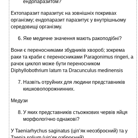
ендопаразитом?
Ектопаразит паразитує на зовнішніх покривах
організму; ендопаразит паразитує у внутрішньому
середовищі організму.
Яке медичне значення мають ракоподібні?
Вони є переносниками збудників хвороб; зокрема
раки та краби є переносниками Paragonimus ringeri, а
рачок циклоп може бути переносником
Diphyllobothrium latum та Dracunculus medinensis
Назвіть отруйних для людини представників
кишковопорожнинних.
Медузи
У яких представників стьожкових червів яйця
морфологічно однакові?
У Taeniarhychus saginatus (ціп’як неозброєний) та у
Taenia solium (ціп’як озброєний).