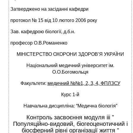
Затверджено на засіданні кафедри
протокол № 15 від 10 лютого 2006 року
Зав. кафедрою біології, д.б.н.
професор О.В.Романенко
МІНІСТЕРСТВО ОХОРОНИ ЗДОРОВ’Я УКРАЇНИ
Національний медичний університет ім.
О.О.Богомольця
Факультети:
медичний №№1, 2, 3, 4, ФПЛЗСУ
Курс 1-й
Навчальна дисципліна: “Медична біологія”
Контроль засвоєння модуля ііi "
Популяційно-видовий, біогеоценотичний і
біосферний рівні організації життя "