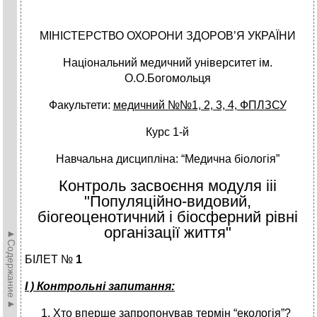
МІНІСТЕРСТВО ОХОРОНИ ЗДОРОВ’Я УКРАЇНИ
Національний медичний університет ім.
О.О.Богомольця
Факультети:
медичний №№1, 2, 3, 4, ФПЛЗСУ
Курс 1-й
Навчальна дисципліна: “Медична біологія”
Контроль засвоєння модуля ііi
"Популяційно-видовий,
біогеоценотичний і біосферний рівні
організації життя"
►Содержание►
БІЛЕТ №
1
І ) Контрольні запитання:
Хто вперше запропонував термін “екологія”?