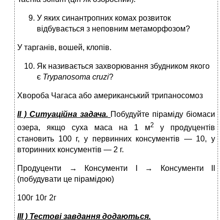
У яких синантропних комах розвиток
відбувається з неповним метаморфозом?
У тарганів, вошей, клопів.
Як називається захворювання збудником якого
є
Trypanosoma
cruzi
?
Хвороба Чагаса або американський трипаносомоз
ІІ ) Ситуаційна задача.
Побудуйте піраміду біомаси
2
озера, якщо суха маса на 1 м
у продуцентів
становить 100 г, у первинних консументів — 10, у
вторинних консументів — 2 г.
Продуценти → Консументи І → Консументи ІІ
(побудувати це пірамідою)
100г 10г 2г
ІІІ ) Тестові завдання додаються.