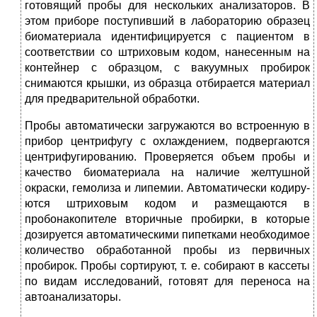
готовящий пробы для нескольких анализаторов. В
этом приборе поступивший в лабораторию образец
биоматериа­ла идентифицируется с пациентом в
соответствии со штриховым кодом, нанесенным на
контейнер с образцом, с вакуумных про­бирок
снимаются крышки, из образца отбирается материал
для предварительной обработки.
Пробы автоматически загружаются во встроенную в
прибор центрифугу с охлаждением, подвергаются
центрифугированию. Проверяется объем пробы и
качество биоматериала на наличие желтушной
окраски, гемолиза и липемии. Автоматически кодиру­
ются штриховым кодом и размещаются в
пробонакопителе вто­ричные пробирки, в которые
дозируется автоматическими пи­петками необходимое
количество обработанной пробы из первич­ных
пробирок. Пробы сортируют, т. е. собирают в кассеты
по ви­дам исследований, готовят для переноса на
автоанализаторы.