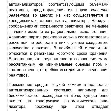
автоанализаторов со­ответствующими объемами
реактивов, предотвращения их порчи
хранение
реагентов
во многих из них осуществляется в
холодиль­никах, встроенных в анализаторы. Наряду с
соображениями со­хранности реактивов, не меньшее
значение имеет и их рацио­нальное использование.
Хранимая партия реактивов должна соот­ветствовать
расчетной потребности в них с учетом ожидаемого
количества анализов. В наибольшей степени это
относится к реак­тивам короткого срока хранения.
Естественно, что предпочтение оказывают системам,
рассчитанным на минимальные объемы проб и,
соответственно, потребляемых для их исследования
реактивов.
Применение средств «сухой химии» в полностью
автоматизи­рованных системах, например для
биохимического исследования мочи, существенно
влияет на конструкцию автоматического ана­
лизатора, поскольку при этом отпадает