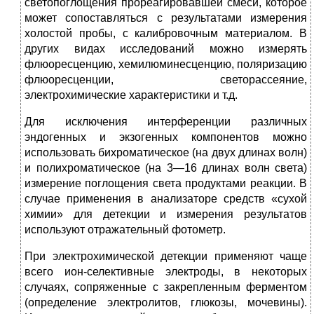
светопоглощения прореагировавшей смеси, которое
может сопоставляться с результатами измерения
холостой пробы, с ка­либровочным материалом. В
других видах исследований можно из­мерять
флюоресценцию, хемилюминесценцию, поляризацию
флюоресценции, светорассеяние,
электрохимические характери­стики и т.д.
Для исключения интерференции различных
эндогенных и эк­зогенных компонентов можно
использовать бихроматическое (на двух длинах волн)
и полихроматическое (на 3—16 длинах волн света)
измерение поглощения света продуктами реакции. В
случае применения в анализаторе средств «сухой
химии» для детекции и измерения результатов
используют отражательный фотометр.
При электрохимической детекции применяют чаще
всего ион-селективные электроды, в некоторых
случаях, сопряженные с закрепленным ферментом
(определение электролитов, глюкозы, мочевины).