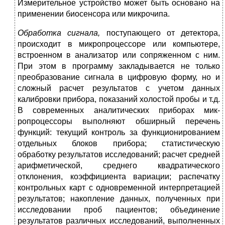
Измерительное устройство может быть основано на
применении биосенсора или микрочипа.
Обработка сигнала,
поступающего от детектора,
происходит в микропроцессоре или компьютере,
встроенном в анализатор или сопряженном с ним.
При этом в программу закладывается не только
преобразование сигнала в цифровую форму, но и
сложный расчет результатов с учетом данных
калибровки прибора, показаний хо­лостой пробы и т.д.
В современных аналитических приборах мик­
ропроцессоры выполняют обширный перечень
функций: текущий контроль за функционированием
отдельных блоков прибора; ста­тистическую
обработку результатов исследований; расчет средней
арифметической, среднего квадратического
отклонения, коэффи­циента вариации; распечатку
контрольных карт с одновременной интерпретацией
результатов; накопление данных, полученных при
исследовании проб пациентов; объединение
результатов различ­ных исследований, выполненных