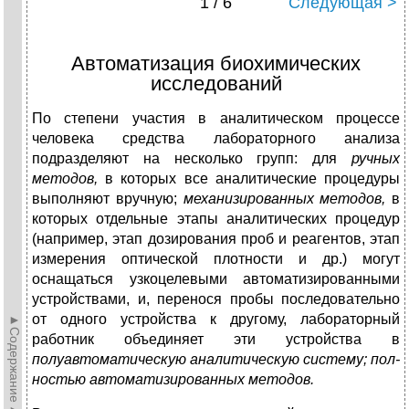
1 / 6
Следующая >
Автоматизация биохимических
исследований
По степени участия в аналитическом процессе
человека сред­ства лабораторного анализа
подразделяют на несколько групп: для
ручных
методов,
в которых все аналитические процедуры
выполняют вручную;
механизированных методов,
в
которых от­дельные этапы аналитических процедур
(например, этап дози­рования проб и реагентов, этап
измерения оптической плотно­сти и др.) могут
оснащаться узкоцелевыми автоматизированны­ми
устройствами, и, перенося пробы последовательно
от одного устройства к другому, лабораторный
►Содержание►
работник объединяет эти устройства в
полуавтоматическую аналитическую систему; пол­
ностью автоматизированных методов.