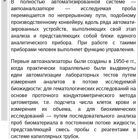
В полностью автоматизированной системе —
автоанализа­торе
— исследуемая проба
перемещается по непрерывному пути, подобному
производственному конвейеру, вдоль ряда автомати­
зированных устройств, выполняющих свой этап
анализа и пред­ставляющих собой блоки единого
аналитического прибора. При работе с такими
приборами человек выполняет функцию управ­ления.
Первые автоанализаторы были созданы в 1950-е гг.,
когда прак­тически параллельно были выдвинуты
идеи автоматизации лабо­раторных тестов путем
измерения аналитов в потоке исследуемой
биожидкости: для гематологических исследований на
основе про­точного кондуктометрического метода
цитометрии, т.е. подсчета числа клеток крови и
измерения их объема, а для биохимических
исследований — путем последовательного анализа
проб биомате­риала в постоянном потоке жидкости,
представляющей смесь пробы с реагентами в
системе капиллярных трубок.