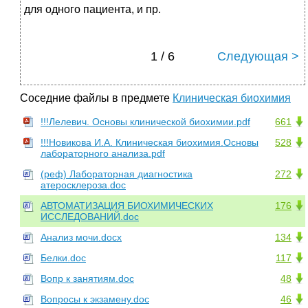
для одного пациента, и пр.
1 / 6
Следующая >
Соседние файлы в предмете
Клиническая биохимия
!!!Лелевич. Основы клинической биохимии.pdf
661
!!!Новикова И.А. Клиническая биохимия.Основы
528
лабораторного анализа.pdf
(реф) Лабораторная диагностика
272
атеросклероза.doc
АВТОМАТИЗАЦИЯ БИОХИМИЧЕСКИХ
176
ИССЛЕДОВАНИЙ.doc
Анализ мочи.docx
134
Белки.doc
117
Вопр к занятиям.doc
48
Вопросы к экзамену.doc
46