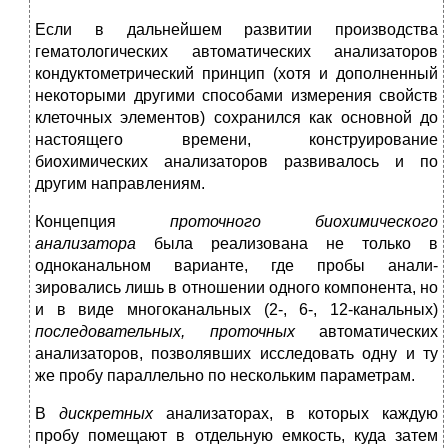
Если в дальнейшем развитии производства
гематологических автоматических анализаторов
кондуктометрический принцип (хотя и дополненный
некоторыми другими способами измерения свойств
клеточных элементов) сохранился как основной до
настоящего времени, конструирование
биохимических анализаторов развива­лось и по
другим направлениям.
Концепция
проточного биохимического
анализатора
была реа­лизована не только в
одноканальном варианте, где пробы анали­
зировались лишь в отношении одного компонента, но
и в виде многоканальных (2-, 6-, 12-канальных)
последовательных, про­точных
автоматических
анализаторов, позволявших исследовать одну и ту
же пробу параллельно по нескольким параметрам.
В
дискретных
анализаторах, в которых каждую
пробу помеща­ют в отдельную емкость, куда затем