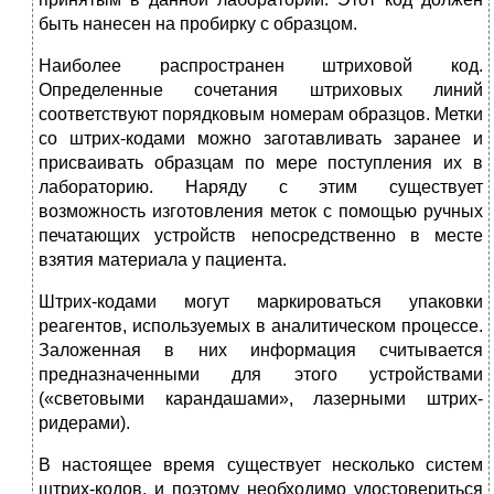
быть нанесен на пробирку с образцом.
Наиболее распространен штриховой код.
Определенные соче­тания штриховых линий
соответствуют порядковым номерам об­разцов. Метки
со штрих-кодами можно заготавливать заранее и
присваивать образцам по мере поступления их в
лабораторию. Наряду с этим существует
возможность изготовления меток с по­мощью ручных
печатающих устройств непосредственно в месте
взятия материала у пациента.
Штрих-кодами могут маркироваться упаковки
реагентов, ис­пользуемых в аналитическом процессе.
Заложенная в них инфор­мация считывается
предназначенными для этого устройствами
(«световыми карандашами», лазерными штрих-
ридерами).
В настоящее время существует несколько систем
штрих-кодов, и поэтому необходимо удостовериться