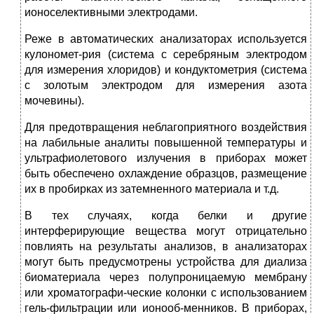
ионоселективными электродами.
Реже в автоматических анализаторах используется
кулономет-рия (система с серебряным электродом
для измерения хлоридов) и кондуктометрия (система
с золотым электродом для измерения азота
мочевины).
Для предотвращения неблагоприятного воздействия
на лабиль­ные аналиты повышенной температуры и
ультрафиолетового из­лучения в приборах может
быть обеспечено охлаждение образцов, размещение
их в пробирках из затемненного материала и т.д.
В тех случаях, когда белки и другие
интерферирующие веще­ства могут отрицательно
повлиять на результаты анализов, в ана­лизаторах
могут быть предусмотрены устройства для диализа
био­материала через полупроницаемую мембрану
или хроматографи-ческие колонки с использованием
гель-фильтрации или ионооб-менников. В приборах,