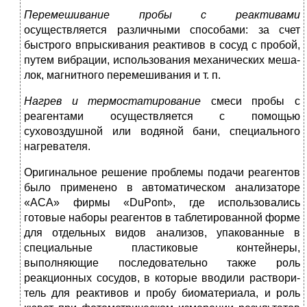
Перемешивание пробы с реактивами
осуществляется различны­ми способами: за счет
быстрого впрыскивания реактивов в сосуд с пробой,
путем вибрации, использования механических меша­
лок, магнитного перемешивания и т. п.
Нагрев и термостатирование
смеси пробы с
реагентами осуще­ствляется с помощью
суховоздушной или водяной бани, специ­ального
нагревателя.
Оригинальное решение проблемы подачи реагентов
было при­менено в автоматическом анализаторе
«АСА» фирмы «DuPont», где использовались
готовые наборы реагентов в таблетированной форме
для отдельных видов анализов, упакованные в
специаль­ные пластиковые контейнеры,
выполняющие последовательно также роль
реакционных сосудов, в которые вводили раствори­
тель для реактивов и пробу биоматериала, и роль