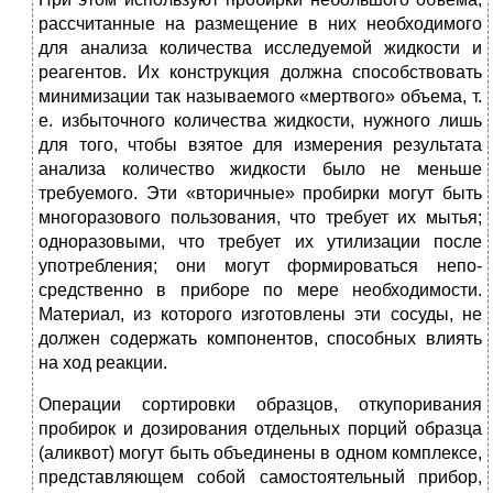
рассчитанные на размещение в них необхо­димого
для анализа количества исследуемой жидкости и
реаген­тов. Их конструкция должна способствовать
минимизации так на­зываемого «мертвого» объема, т.
е. избыточного количества жид­кости, нужного лишь
для того, чтобы взятое для измерения результата
анализа количество жидкости было не меньше
требуе­мого. Эти «вторичные» пробирки могут быть
многоразового пользо­вания, что требует их мытья;
одноразовыми, что требует их ути­лизации после
употребления; они могут формироваться непо­
средственно в приборе по мере необходимости.
Материал, из ко­торого изготовлены эти сосуды, не
должен содержать компонен­тов, способных влиять
на ход реакции.
Операции сортировки образцов, откупоривания
пробирок и дозирования отдельных порций образца
(аликвот) могут быть объе­динены в одном комплексе,
представляющем собой самостоятель­ный прибор,