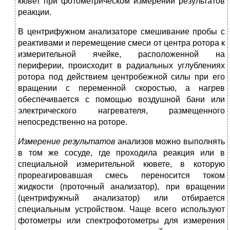
кювет при фото­метрическом измерении результатов
реакции.
В центрифужном анализаторе смешивание пробы с
реактивами и перемещение смеси от центра ротора к
измерительной ячейке, расположенной на
периферии, происходит в радиальных углуб­лениях
ротора под действием центробежной силы при его
враще­нии с переменной скоростью, а нагрев
обеспечивается с помо­щью воздушной бани или
электрического нагревателя, размещен­ного
непосредственно на роторе.
Измерение результатов
анализов можно выполнять
в том же сосуде, где проходила реакция или в
специальной измерительной кювете, в которую
прореагировавшая смесь переносится током
жидкости (проточный анализатор), при вращении
(центрифуж­ный анализатор) или отбирается
специальным устройством. Чаще всего используют
фотометры или спектрофотометры для измере­ния