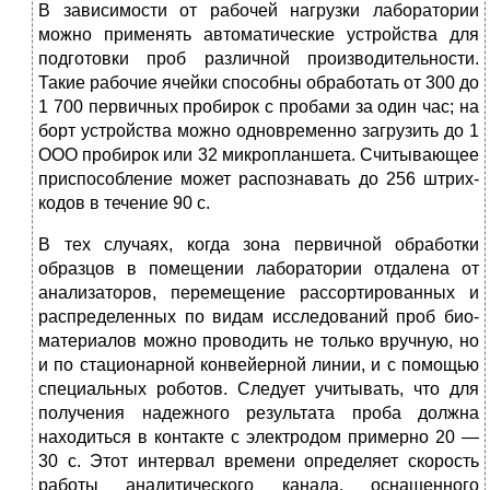
В зависимости от рабочей нагрузки лаборатории
можно приме­нять автоматические устройства для
подготовки проб различной производительности.
Такие рабочие ячейки способны обработать от 300 до
1 700 первичных пробирок с пробами за один час; на
борт устройства можно одновременно загрузить до 1
ООО проби­рок или 32 микропланшета. Считывающее
приспособление может распознавать до 256 штрих-
кодов в течение 90 с.
В тех случаях, когда зона первичной обработки
образцов в поме­щении лаборатории отдалена от
анализаторов, перемещение рас­сортированных и
распределенных по видам исследований проб био­
материалов можно проводить не только вручную, но
и по стацио­нарной конвейерной линии, и с помощью
специальных роботов. Следует учитывать, что для
получения надежного результата проба должна
находиться в контакте с электродом примерно 20 —
30 с. Этот интервал времени определяет скорость
работы аналитическо­го канала, оснащенного