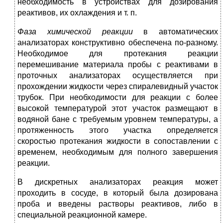
необходимость в уст­ройствах для дозирования
реактивов, их охлаждения и т. п.
Фаза химической реакции
в автоматических
анализаторах конст­руктивно обеспечена по-разному.
Необходимое для протекания реакции
перемешивание материала пробы с реактивами в
про­точных анализаторах осуществляется при
прохождении жидкости через спиралевидный участок
трубок. При необходимости для ре­акции с более
высокой температурой этот участок размещают в
водяной бане с требуемым уровнем температуры, а
протяжен­ность этого участка определяется
скоростью протекания жидко­сти в сопоставлении с
временем, необходимым для полного за­вершения
реакции.
В дискретных анализаторах реакция может
проходить в сосуде, в который была дозирована
проба и введены растворы реактивов, либо в
специальной реакционной камере.