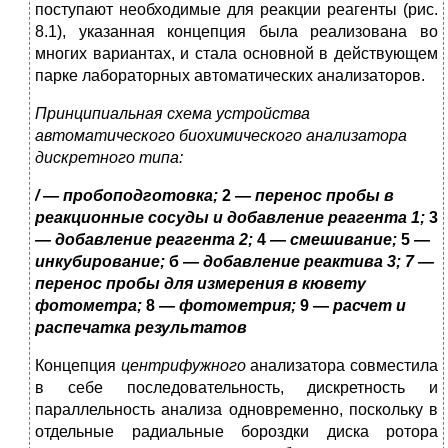
поступают необходимые для реакции реагенты (рис.
8.1), указанная концепция была реализо­вана во
многих вариантах, и стала основной в действующем
парке лабораторных автоматических анализаторов.
Принципиальная схема устройства
автоматического биохими­ческого анализатора
дискретного типа:
/ — пробоподготовка;
2
— перенос пробы в
реакционные сосуды и добавление реагента 1;
3
— добавление реагента 2;
4 —
смешивание;
5 —
инкубирование;
б —
добавление реактива 3; 7 —
перенос пробы для измерения в кювету
фотометра;
8
— фотометрия;
9 —
расчет и
распечатка результатов
Концепция
центрифужного
анализатора совместила
в себе по­следовательность, дискретность и
параллельность анализа одно­временно, поскольку в
отдельные радиальные бороздки диска ро­тора