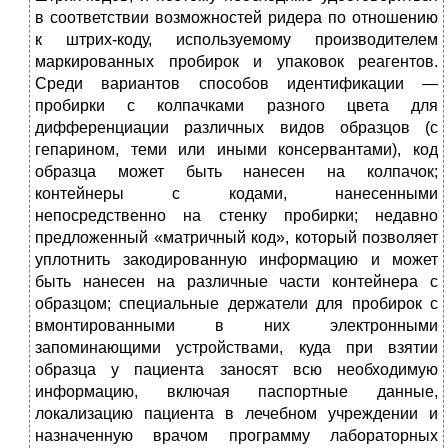
в соответствии возможно­стей ридера по отношению
к штрих-коду, используемому произ­водителем
маркированных пробирок и упаковок реагентов.
Среди вариантов способов идентификации —
пробирки с колпачками разного цвета для
дифференциации различных видов образцов (с
гепарином, теми или иными консервантами), код
образца мо­жет быть нанесен на колпачок;
контейнеры с кодами, нанесен­ными
непосредственно на стенку пробирки; недавно
предложен­ный «матричный код», который позволяет
уплотнить закодиро­ванную информацию и может
быть нанесен на различные части контейнера с
образцом; специальные держатели для пробирок с
вмонтированными в них электронными
запоминающими устрой­ствами, куда при взятии
образца у пациента заносят всю необхо­димую
информацию, включая паспортные данные,
локализацию пациента в лечебном учреждении и
назначенную врачом программу лабораторных