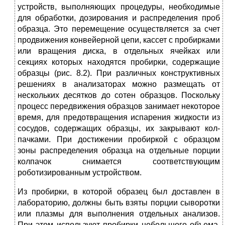
устройств, выполняющих процедуры, не­обходимые
для обработки, дозирования и распределения проб
образца. Это перемещение осуществляется за счет
продвижения конвейерной цепи, кассет с пробирками
или вращения диска, в отдельных ячейках или
секциях которых находятся пробирки, содержащие
образцы (рис. 8.2). При различных конструктивных
решениях в анализаторах можно размещать от
нескольких десят­ков до сотен образцов. Поскольку
процесс передвижения образ­цов занимает некоторое
время, для предотвращения испарения жидкости из
сосудов, содержащих образцы, их закрывают кол­
пачками. При достижении пробиркой с образцом
зоны распреде­ления образца на отдельные порции
колпачок снимается соответ­ствующим
роботизированным устройством.
Из пробирки, в которой образец был доставлен в
лаборато­рию, должны быть взяты порции сыворотки
или плазмы для вы­полнения отдельных анализов.
При этом используют пробирки небольшого объема,