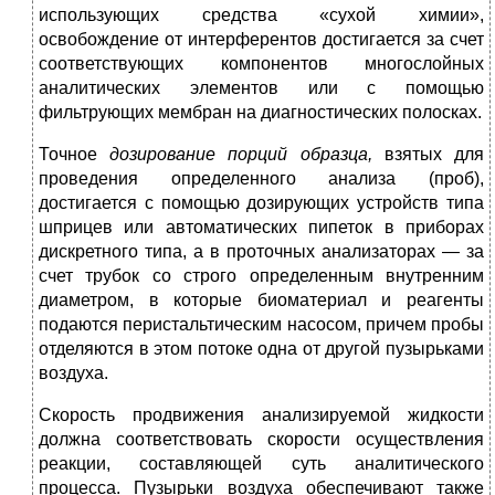
использующих средства «сухой химии»,
освобождение от интерферентов достигается за счет
соответству­ющих компонентов многослойных
аналитических элементов или с помощью
фильтрующих мембран на диагностических полосках.
Точное
дозирование порций образца,
взятых для
проведения определенного анализа (проб),
достигается с помощью дозиру­ющих устройств типа
шприцев или автоматических пипеток в при­борах
дискретного типа, а в проточных анализаторах — за
счет трубок со строго определенным внутренним
диаметром, в кото­рые биоматериал и реагенты
подаются перистальтическим насо­сом, причем пробы
отделяются в этом потоке одна от другой пу­зырьками
воздуха.
Скорость продвижения анализируемой жидкости
должна соот­ветствовать скорости осуществления
реакции, составляющей суть аналитического
процесса. Пузырьки воздуха обеспечивают также