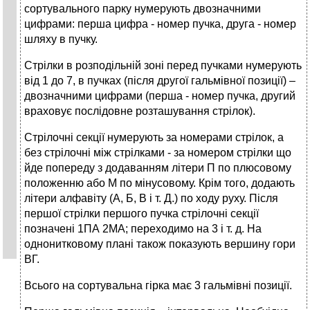
сортувального парку нумерують двозначними
цифрами: перша цифра - номер пучка, друга - номер
шляху в пучку.
Стрілки в розподільній зоні перед пучками нумерують
від 1 до 7, в пучках (після другої гальмівної позиції) –
двозначними цифрами (перша - номер пучка, другий
враховує послідовне розташування стрілок).
Стрілочні секції нумерують за номерами стрілок, а
без стрілочні між стрілками - за номером стрілки що
йде попереду з додаванням літери П по плюсовому
положенню або М по мінусовому. Крім того, додають
літери алфавіту (А, Б, В і т. Д.) по ходу руху. Після
першої стрілки першого пучка стрілочні секції
позначені 1ПА 2МА; переходимо на 3 і т. д. На
однонитковому плані також показують вершину гори
ВГ.
Всього на сортувальна гірка має 3 гальмівні позиції.