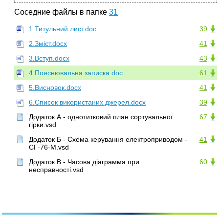
Соседние файлы в папке
31
1.Титульний лист.doc
39
2.Зміст.docx
41
3.Вступ.docx
43
4.Пояснювальна записка.doc
61
5.Висновок.docx
41
6.Список використаних джерел.docx
39
Додаток А - однотитковий план сортувальної
67
гірки.vsd
Додаток Б - Схема керування електроприводом -
41
СГ-76-М.vsd
Додаток В - Часова діаграмма при
60
несправності.vsd