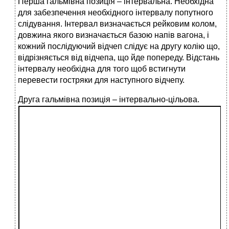
Перша гальмівна позиція – інтервальна. Необхідна
для забезпечення необхідного інтервалу попутного
слідування. Інтервал визначається рейковим колом,
довжина якого визначається базою напів вагона, і
кожний послідуючий відчеп слідує на другу колію що,
відрізняється від відчепа, що йде попереду. Відстань
інтервалу необхідна для того щоб встигнути
перевести гостряки для наступного відчепу.
Д
руга гальмівна позиція – інтервально-цільова.