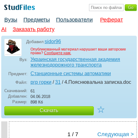
Вузы
Предметы
Пользователи
Реферат
AI
Заказать работу
sidor96
Добавил:
Опубликованный материал нарушает ваши авторские
права?
Сообщите нам.
Украинская государственная академия
Вуз:
железнодорожного транспорта
Станционные системы автоматики
Предмет:
ргр горки
/
31
/ 4.Пояснювальна записка
.doc
Файл:
Скачиваний:
61
Добавлен:
04.06.2018
Размер:
898 Кб
☆
Скачать
1 / 7
Следующая >