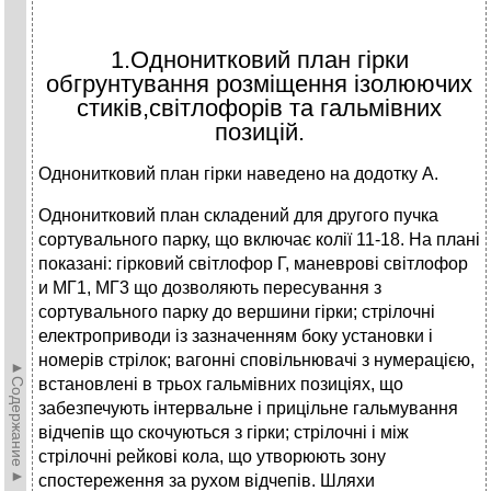
1.Однонитковий план гірки
обгрунтування розміщення ізолюючих
стиків,світлофорів та гальмівних
позицій.
Однонитковий план гірки наведено на додотку А.
Однонитковий план складений для другого пучка
сортувального парку, що включає колії 11-18. На плані
показані: гірковий світлофор Г, маневрові світлофор
и МГ1, МГ3 що дозволяють пересування з
сортувального парку до вершини гірки; стрілочні
електроприводи із зазначенням боку установки і
номерів стрілок; вагонні сповільнювачі з нумерацією,
►Содержание►
встановлені в трьох гальмівних позиціях, що
забезпечують інтервальне і прицільне гальмування
відчепів що скочуються з гірки; стрілочні і між
стрілочні рейкові кола, що утворюють зону
спостереження за рухом відчепів. Шляхи