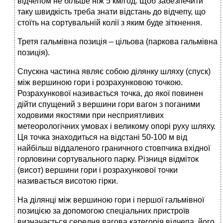
відчепом не більше ніж 5 км/год. Щоб забезпечити
таку швидкість треба знати відстань до відчепу, що
стоїть на сортувальній колії з яким буде зіткнення.
Третя гальмівна позиція – цільова (паркова гальмівна
позиція).
Спускна частина являє собою ділянку шляху (спуск)
між вершиною гори і розрахунковою точкою.
Розрахункової називається точка, до якої повинен
дійти спущений з вершини гори вагон з поганими
ходовими якостями при несприятливих
метеорологічних умовах і великому опорі руху шляху.
Ця точка знаходиться на відстані 50-100 м від
найбільш віддаленого граничного стовпчика вхідної
горловини сортувального парку. Різниця відміток
(висот) вершини гори і розрахункової точки
називається висотою гірки.
На ділянці між вершиною гори і першої гальмівної
позицією за допомогою спеціальних пристроїв
визначається середня вагова категорія відчепа, його