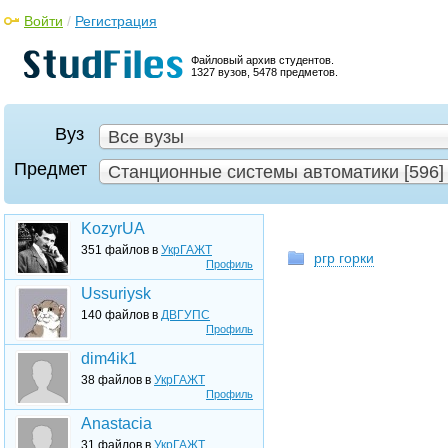
Войти
/
Регистрация
Файловый архив студентов.
1327 вузов, 5478 предметов.
Вуз
Все вузы
Предмет
Станционные системы автоматики [596]
KozyrUA
351 файлов в
УкрГАЖТ
ргр горки
Профиль
Ussuriysk
140 файлов в
ДВГУПС
Профиль
dim4ik1
38 файлов в
УкрГАЖТ
Профиль
Anastacia
31 файлов в
УкрГАЖТ