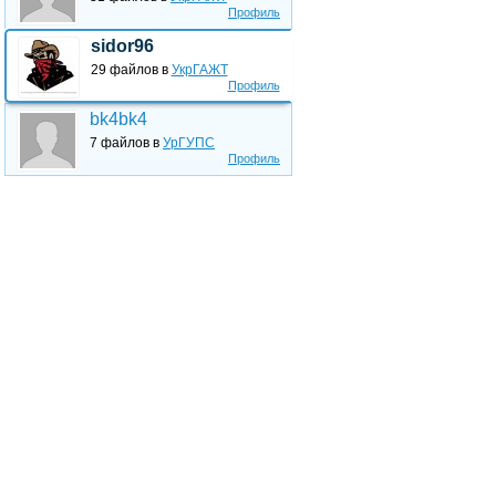
Профиль
sidor96
29 файлов в
УкрГАЖТ
Профиль
bk4bk4
7 файлов в
УрГУПС
Профиль