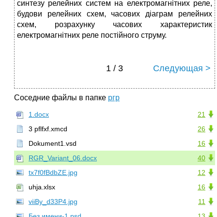
синтезу релейних систем на електромагнітних реле,
будови релейних схем, часових діаграм релейних
схем, розрахунку часових характеристик
електромагнітних реле постійного струму.
1 / 3
Следующая >
Соседние файлы в папке
ргр
1.docx
21
3 pflfxf.xmcd
26
Dokument1.vsd
16
RGR_Variant_06.docx
40
tx7f0fBdbZE.jpg
12
uhja.xlsx
16
viiBy_d33P4.jpg
11
Без имени-1.psd
13