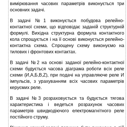
вимірювання часових параметрів виконується три
основних задачі.
В задачі №1 виконується побудова релейно-
контактної схеми, що відповідає заданій структурній
формулі. Вихідна структурна формула контактного
кола спрощується і на її основі виконується релейно-
контактна схема. Спрощену схему виконуємо на
тилових і фронтових контактах.
В задачі №2 на основі заданої релейно-контактної
схеми будується часова діаграма роботи всіх реле
схеми (И,А,Б,В,Z), при подачі на управляюче реле И
імпульсів, з урахуванням всіх часових параметрів
керуємих реле.
В задачі №3 розраховується та будується тягова
характеристика і ведеться розрахунок часових
параметрів швидкодіючого електромагнітного реле
постійного струму.