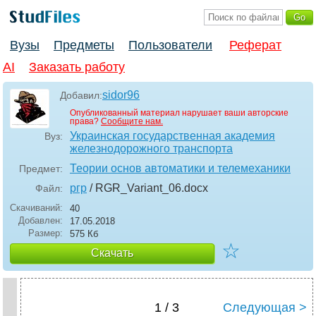
Вузы
Предметы
Пользователи
Реферат
AI
Заказать работу
sidor96
Добавил:
Опубликованный материал нарушает ваши авторские
права?
Сообщите нам.
Украинская государственная академия
Вуз:
железнодорожного транспорта
Теории основ автоматики и телемеханики
Предмет:
ргр
/ RGR_Variant_06
.docx
Файл:
Скачиваний:
40
Добавлен:
17.05.2018
Размер:
575 Кб
☆
Скачать
1 / 3
Следующая >