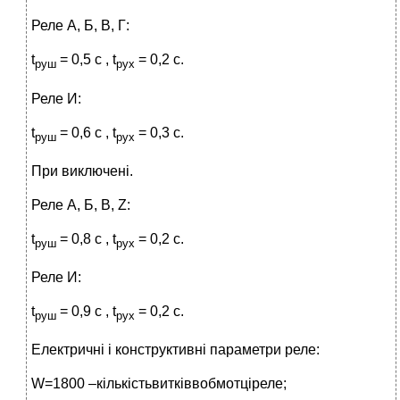
Реле А, Б, B, Г:
t
= 0,5 с , t
= 0,2 с.
руш
рух
Реле И:
t
= 0,6 с , t
= 0,3 с.
руш
рух
При виключені.
Реле А, Б, B, Z:
t
= 0,8 с , t
= 0,2 с.
руш
рух
Реле И:
t
= 0,9 с , t
= 0,2 с.
руш
рух
Електричні і конструктивні параметри реле:
W=1800 –кількістьвитківвобмотціреле;