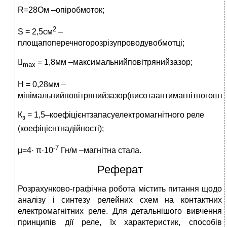
R=28Ом –опіробмоток;
2
S = 2,5см
–
площапоперечногорозрізупроводувобмотці;

= 1,8мм –максимальнийповітрянийзазор;
max
H = 0,28мм –
мінімальнийповітрянийзазор(висотаантимагнітногошти
К
= 1,5–коефіцієнтзапасуелектромагнітного реле
з
(коефіцієнтнадійності);
-7
µ=4· π·10
Гн/м –магнітна стала.
Реферат
Розрахунково-графічна робота містить питання щодо
аналізу і синтезу релейних схем на контактних
електромагнітних реле. Для детальнішого вивчення
принципів дії реле, їх характеристик, способів