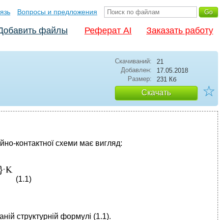
язь
Вопросы и предложения
Добавить файлы
Реферат AI
Заказать работу
Скачиваний:
21
Добавлен:
17.05.2018
Размер:
231 Кб
☆
Скачать
ейно-контактної схеми має вигляд:
(1.1)
ній структурній формулі (1.1).