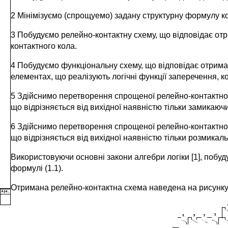
2 Мінімізуємо (спрощуемо) задану структурну формулу ко
3 Побудуємо релейно-контактну схему, що відповідає от
контактного кола.
4 Побудуємо функціональну схему, що відповідає отрим
елементах, що реалізують логічні функції заперечення, кон
5 Здійснимо перетворення спрощеної релейно-контактної
що відрізняється від вихідної наявністю тільки замикаючи
6 Здійснимо перетворення спрощеної релейно-контактної
що відрізняється від вихідної наявністю тільки розмикаль
Використовуючи основні закони алгебри логіки [1], побуд
формулі (1.1).
Отримана релейно-контактна схема наведена на рисунку 