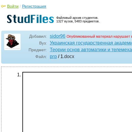
Войти
/
Регистрация
Файловый архив студентов.
1327 вузов, 5483 предметов.
sidor96
Добавил:
Опубликованный материал нарушает 
Украинская государственная академ
Вуз:
Теории основ автоматики и телемех
Предмет:
ргр
/ 1
.docx
Файл: