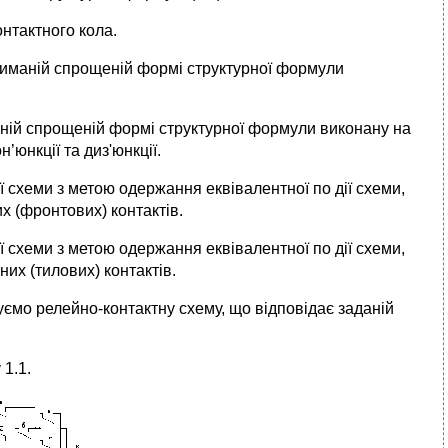
нтактного кола.
риманій спрощеній формі структурної формули
аній спрощеній формі структурної формули виконану на
’юнкції та диз'юнкції.
 схеми з метою одержання еквівалентної по дії схеми,
х (фронтових) контактів.
 схеми з метою одержання еквівалентної по дії схеми,
них (тилових) контактів.
уємо релейно-контактну схему, що відповідає заданій
1.1.