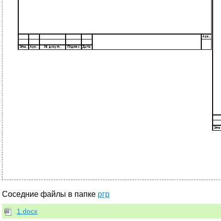
Соседние файлы в папке
ргр
1.docx