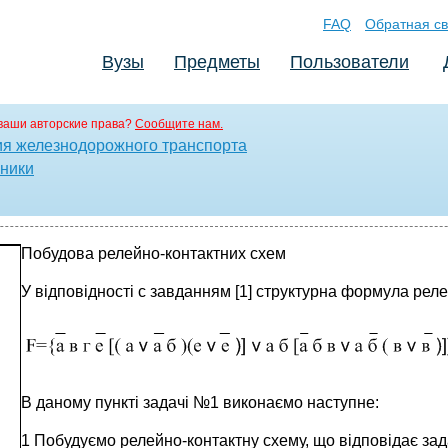
FAQ
Обратная св
Вузы
Предметы
Пользователи
ваши авторские права?
Сообщите нам.
ия железнодорожного транспорта
аники
Побудова релейно-контактних схем
У відповідності с завданням [1] структурна формула рел
В даному пункті задачі №1 виконаємо наступне:
1 Побудуємо релейно-контактну схему, що відповідає зада