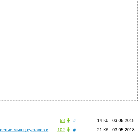
53
14 Кб
03.05.2018
#
роение мышц суставов и
102
21 Кб
03.05.2018
#