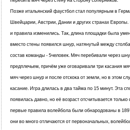
перебить мяч через стену на сторону соперников.
Позже итальянский фаустбол стал популярным в Герм
Швейцарии, Австрии, Дании и других странах Европы.
и правила изменились. Так, длина площадки была умен
вместо стены появился шнур, натянутый между столба
состав команды - 5человек. Мяч перебивали через шну
предплечьем, причём уже оговаривали три касания м
мяч через шнур и после отскока от земли, но в этом с
касание. Игра длилась в два тайма по 15 минут. Эта с
появилась давно, но её возраст отсчитывается только с
первые правила волейбола были обнародованы в 1897 
они во много отличаются от первоначальных, волейбол