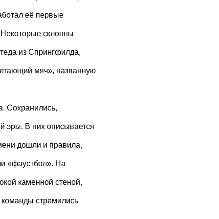
работал её первые
. Некоторые склонны
теда из Спрингфилда,
«летающий мяч», названную
а. Сохранились,
й эры. В них описывается
емени дошли и правила,
ли «фаустбол». На
окой каменной стеной,
й команды стремились