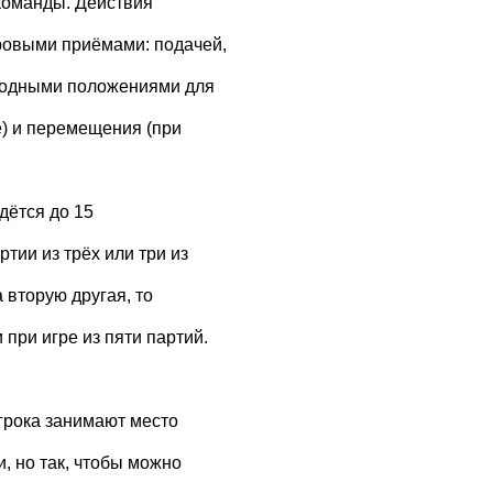
команды. Действия
ровыми приёмами: подачей,
ходными положениями для
е) и перемещения (при
едётся до 15
тии из трёх или три из
 вторую другая, то
при игре из пяти партий.
грока занимают место
и, но так, чтобы можно