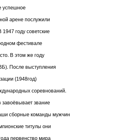
же успешное
ной арене послужили
 1947 году советские
ародном фестивале
то. В этом же году
Б). После выступления
зации (1948год)
еждународных соревнований.
в завоёвывает звание
Наши сборные команды мужчин
мпионские титулы они
года первенство мира