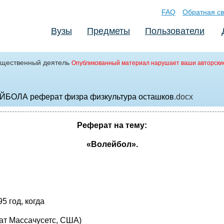
FAQ
Обратная св
Вузы
Предметы
Пользователи
щественный деятель
Опубликованный материал нарушает ваши авторски
ЛА реферат физра физкультура осташков
.docx
Реферат на тему:
«Волейбол».
 год, когда
ат Массачусетс, США)