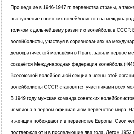
Прошедшие в 1946-1947 гг. первенства страны, а так
выступление советских волейболистов на международ
толчком к дальнейшему развитию волейбола в СССР. В
волейболисты, участвуя в соревнованиях на междун
демократической молодёжи в Праге, заняли первое мес
создаётся Международная федерация волейбола (ФИВ
Всесоюзной волейбольной секции в члены этой органи
волейболисты СССР, становятся участниками всех м
В 1949 году мужская команда советских волейболисто
чемпиона в первом официальном первенстве мира. 
и женщин побеждают и в первенстве Европы. Свои че
подтверждают и в последующие два года. Летом 1952 