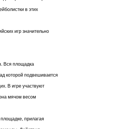
ейболистки в этих
йских игр значительно
в. Вся площадка
над которой подвешивается
их. В игре участвуют
я она мячом весом
й площадке, прилагая